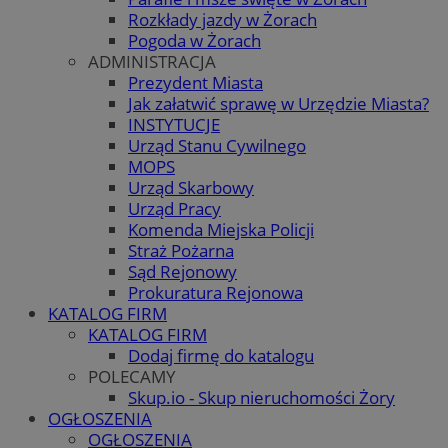
Rozkłady jazdy w Żorach
Pogoda w Żorach
ADMINISTRACJA
Prezydent Miasta
Jak załatwić sprawę w Urzędzie Miasta?
INSTYTUCJE
Urząd Stanu Cywilnego
MOPS
Urząd Skarbowy
Urząd Pracy
Komenda Miejska Policji
Straż Pożarna
Sąd Rejonowy
Prokuratura Rejonowa
KATALOG FIRM
KATALOG FIRM
Dodaj firmę do katalogu
POLECAMY
Skup.io - Skup nieruchomości Żory
OGŁOSZENIA
OGŁOSZENIA