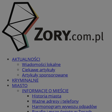
AKTUALNOŚCI
Wiadomości lokalne
Ciekawe artykuły
Artykuły sponsorowane
KRYMINALNE
MIASTO
INFORMACJE O MIEŚCIE
Historia miasta
Ważne adresy i telefony
Harmonogram wywozu odpadów
Parafie i msze święte w Żorach