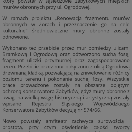
który powstał w sąsiedztwie zabytkowych miejskich
murów obronnych przy ul. Ogrodowej.
W ramach projektu „Renowacja fragmentu murów
obronnych w Żorach i przeznaczenie go na cele
kulturalne” średniowieczne mury obronne zostały
odnowione.
Wykonano też przebicie przez mur pomiędzy ulicami
Bramkową i Ogrodową oraz odtworzono suchą fosę,
fragment uliczki przymurnej oraz zagospodarowano
teren. Przebicie przez mur połączono z ulicą Ogrodową
drewnianą kładką, pozwalającą na zniwelowanie różnicy
poziomu terenu i pokonanie suchej fosy. Wszystkie
prace prowadzone zostały na obszarze objętym
ochroną Konserwatora Zabytków, gdyż mury obronne z
uwagi na wielką wagę historyczną i artystyczną zostały
wpisane Rejestru Śląskiego Wojewódzkiego
Konserwatora Zabytków decyzją nr 574/66.
Nowo powstały amfiteatr zachwyca surowością i
prostotą, przy czym oświetlenie całości tworzy