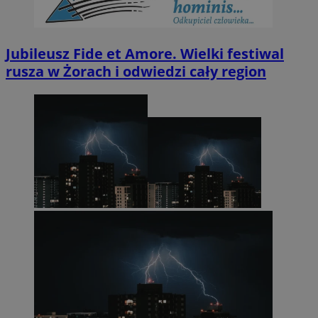
Jubileusz Fide et Amore. Wielki festiwal
rusza w Żorach i odwiedzi cały region