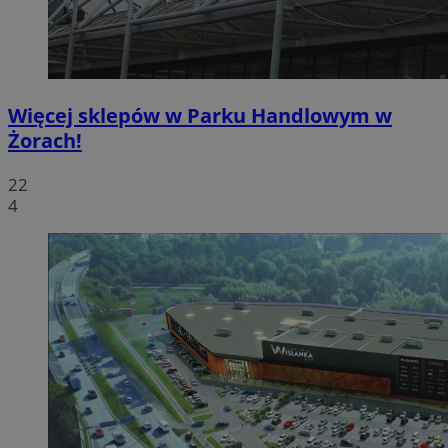
Więcej sklepów w Parku Handlowym w
Żorach!
22
4