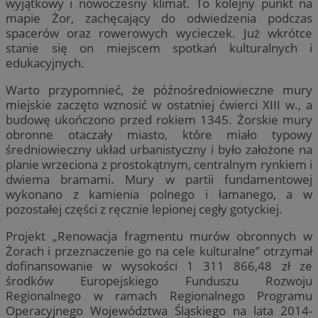
wyjątkowy i nowoczesny klimat. To kolejny punkt na
mapie Żor, zachęcający do odwiedzenia podczas
spacerów oraz rowerowych wycieczek. Już wkrótce
stanie się on miejscem spotkań kulturalnych i
edukacyjnych.
Warto przypomnieć, że późnośredniowieczne mury
miejskie zaczęto wznosić w ostatniej ćwierci XIII w., a
budowę ukończono przed rokiem 1345. Żorskie mury
obronne otaczały miasto, które miało typowy
średniowieczny układ urbanistyczny i było założone na
planie wrzeciona z prostokątnym, centralnym rynkiem i
dwiema bramami. Mury w partii fundamentowej
wykonano z kamienia polnego i łamanego, a w
pozostałej części z ręcznie lepionej cegły gotyckiej.
Projekt „Renowacja fragmentu murów obronnych w
Żorach i przeznaczenie go na cele kulturalne” otrzymał
dofinansowanie w wysokości 1 311 866,48 zł ze
środków Europejskiego Funduszu Rozwoju
Regionalnego w ramach Regionalnego Programu
Operacyjnego Województwa Śląskiego na lata 2014-