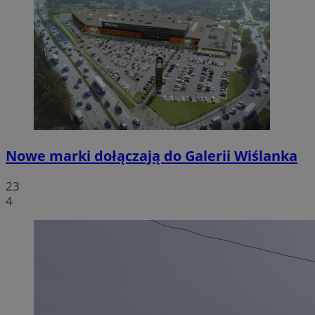
Nowe marki dołączają do Galerii Wiślanka
23
4