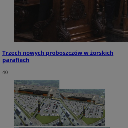
Trzech nowych proboszczów w żorskich
parafiach
40