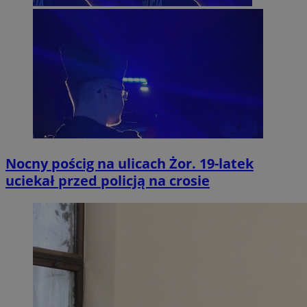
Nocny pościg na ulicach Żor. 19-latek
uciekał przed policją na crosie