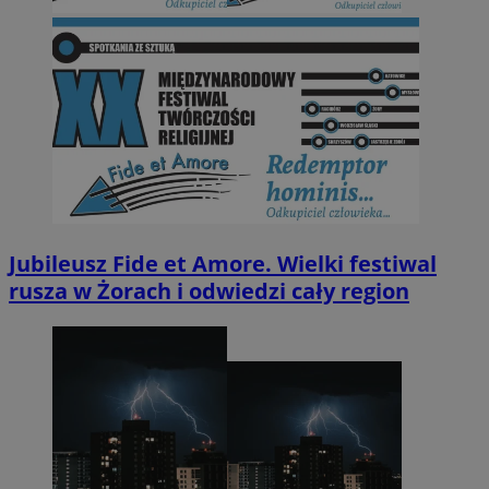
Jubileusz Fide et Amore. Wielki festiwal
rusza w Żorach i odwiedzi cały region