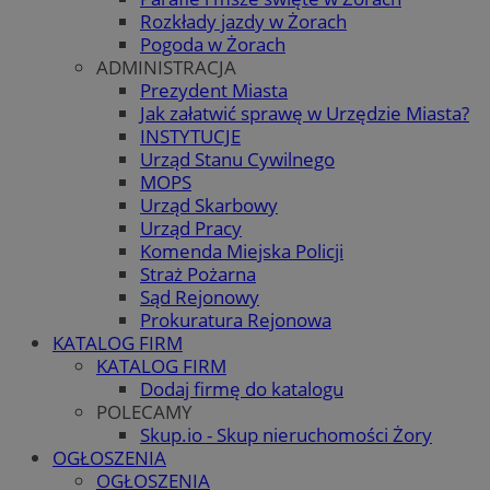
Rozkłady jazdy w Żorach
Pogoda w Żorach
ADMINISTRACJA
Prezydent Miasta
Jak załatwić sprawę w Urzędzie Miasta?
INSTYTUCJE
Urząd Stanu Cywilnego
MOPS
Urząd Skarbowy
Urząd Pracy
Komenda Miejska Policji
Straż Pożarna
Sąd Rejonowy
Prokuratura Rejonowa
KATALOG FIRM
KATALOG FIRM
Dodaj firmę do katalogu
POLECAMY
Skup.io - Skup nieruchomości Żory
OGŁOSZENIA
OGŁOSZENIA