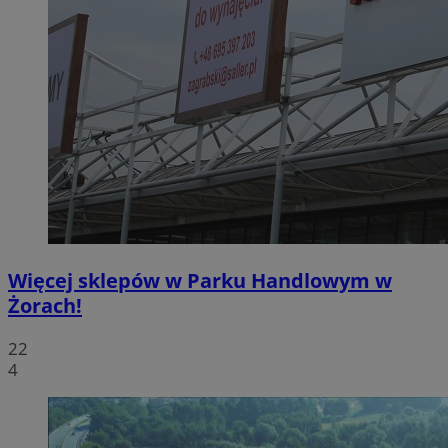
Więcej sklepów w Parku Handlowym w
Żorach!
22
4