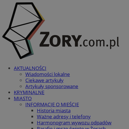
AKTUALNOŚCI
Wiadomości lokalne
Ciekawe artykuły
Artykuły sponsorowane
KRYMINALNE
MIASTO
INFORMACJE O MIEŚCIE
Historia miasta
Ważne adresy i telefony
Harmonogram wywozu odpadów
Parafie i msze święte w Żorach