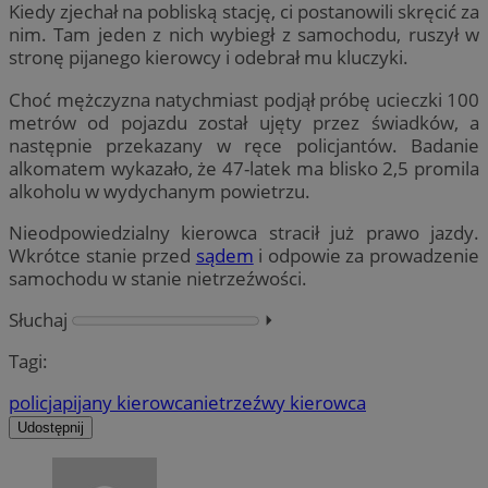
Kiedy zjechał na pobliską stację, ci postanowili skręcić za
nim. Tam jeden z nich wybiegł z samochodu, ruszył w
stronę pijanego kierowcy i odebrał mu kluczyki.
Choć mężczyzna natychmiast podjął próbę ucieczki 100
metrów od pojazdu został ujęty przez świadków, a
następnie przekazany w ręce policjantów. Badanie
alkomatem wykazało, że 47-latek ma blisko 2,5 promila
alkoholu w wydychanym powietrzu.
Nieodpowiedzialny kierowca stracił już prawo jazdy.
Wkrótce stanie przed
sądem
i odpowie za prowadzenie
samochodu w stanie nietrzeźwości.
Słuchaj
⏵︎
Tagi:
policja
pijany kierowca
nietrzeźwy kierowca
Udostępnij