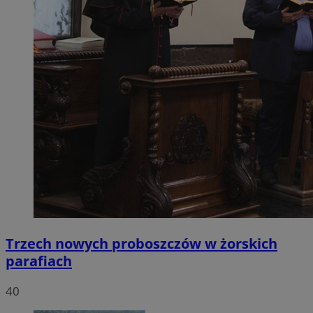
Trzech nowych proboszczów w żorskich
parafiach
40