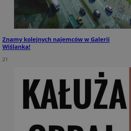
Znamy kolejnych najemców w Galerii
Wiślanka!
21