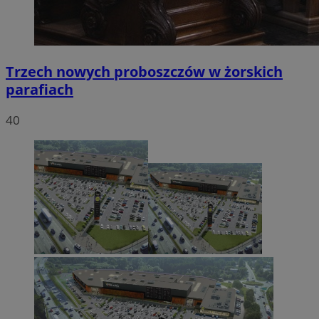
Trzech nowych proboszczów w żorskich
parafiach
40