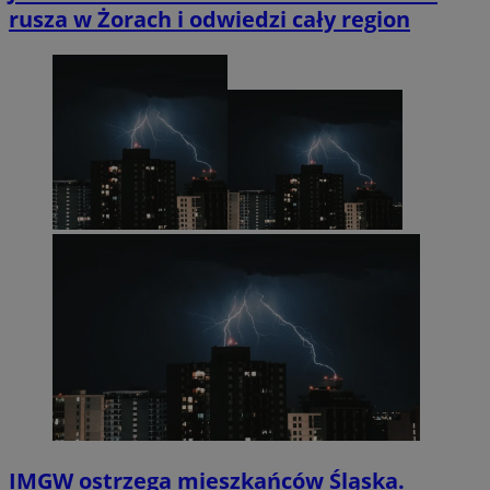
rusza w Żorach i odwiedzi cały region
IMGW ostrzega mieszkańców Śląska.