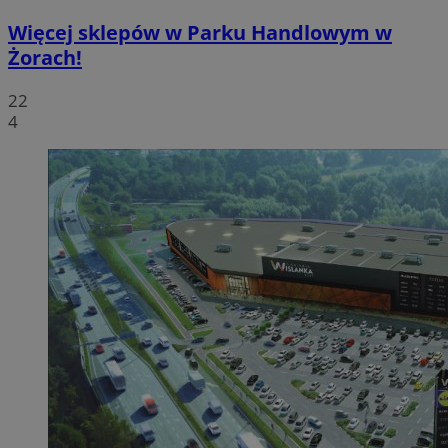
Więcej sklepów w Parku Handlowym w
Żorach!
22
4