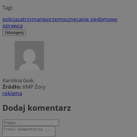
Tagi:
policja
zatrzymanie
przemoc
znęcanie się
domowy
oprawca
Udostępnij
Karolina Goik
Źródło:
KMP Żory
reklama
Dodaj komentarz