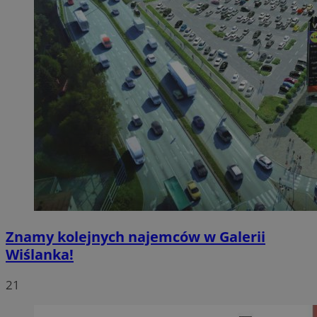
Znamy kolejnych najemców w Galerii
Wiślanka!
21