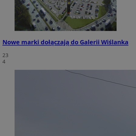
Nowe marki dołączają do Galerii Wiślanka
23
4