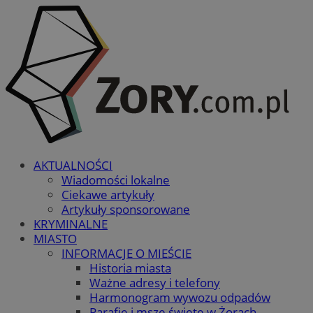
AKTUALNOŚCI
Wiadomości lokalne
Ciekawe artykuły
Artykuły sponsorowane
KRYMINALNE
MIASTO
INFORMACJE O MIEŚCIE
Historia miasta
Ważne adresy i telefony
Harmonogram wywozu odpadów
Parafie i msze święte w Żorach