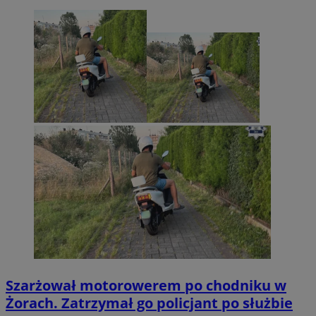
Szarżował motorowerem po chodniku w
Żorach. Zatrzymał go policjant po służbie