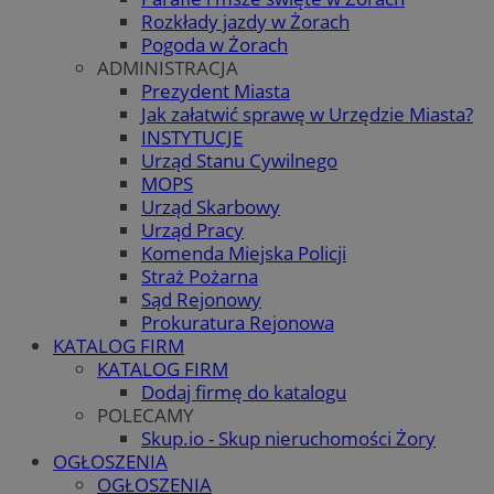
Rozkłady jazdy w Żorach
Pogoda w Żorach
ADMINISTRACJA
Prezydent Miasta
Jak załatwić sprawę w Urzędzie Miasta?
INSTYTUCJE
Urząd Stanu Cywilnego
MOPS
Urząd Skarbowy
Urząd Pracy
Komenda Miejska Policji
Straż Pożarna
Sąd Rejonowy
Prokuratura Rejonowa
KATALOG FIRM
KATALOG FIRM
Dodaj firmę do katalogu
POLECAMY
Skup.io - Skup nieruchomości Żory
OGŁOSZENIA
OGŁOSZENIA