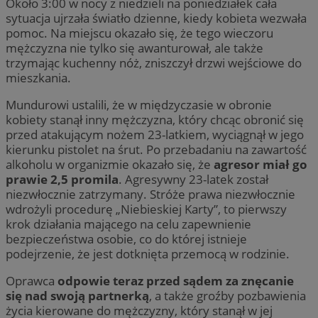
Około 3:00 w nocy z niedzieli na poniedziałek cała
sytuacja ujrzała światło dzienne, kiedy kobieta wezwała
pomoc. Na miejscu okazało się, że tego wieczoru
mężczyzna nie tylko się awanturował, ale także
trzymając kuchenny nóż, zniszczył drzwi wejściowe do
mieszkania.
Mundurowi ustalili, że w międzyczasie w obronie
kobiety stanął inny mężczyzna, który chcąc obronić się
przed atakującym nożem 23-latkiem, wyciągnął w jego
kierunku pistolet na śrut. Po przebadaniu na zawartość
alkoholu w organizmie okazało się, że
agresor miał go
prawie 2,5 promila
. Agresywny 23-latek został
niezwłocznie zatrzymany. Stróże prawa niezwłocznie
wdrożyli procedurę „Niebieskiej Karty”, to pierwszy
krok działania mającego na celu zapewnienie
bezpieczeństwa osobie, co do której istnieje
podejrzenie, że jest dotknięta przemocą w rodzinie.
Oprawca
odpowie teraz przed sądem za znęcanie
się nad swoją partnerką
, a także groźby pozbawienia
życia kierowane do mężczyzny, który stanął w jej