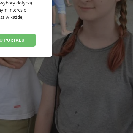
 wybory dotyczą
nym interesie
sz w każdej
DO PORTALU
esklasyfikowane
ane
owanie użytkownika i
j.