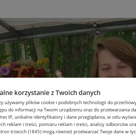
lne korzystanie z Twoich danych
rzy używamy plików cookie i podobnych technologii do przechow
ępu do informacji na Twoim urządzeniu oraz do przetwarzania 
dres IP, unikalne identyfikatory i dane przeglądania, w celu wyświ
h reklam i treści, pomiaru reklam i treści, analizy odbiorców or
tron trzecich (1845)
mogą również przetwarzać Twoje dane w tych