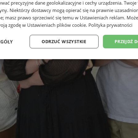
wać precyzyjne dane geolokalizacyjne i cechy urządzenia. Twoje
tryny. Niektórzy dostawcy mogą opierać się na prawnie uzasadnio
ie; masz prawo sprzeciwić się temu w
Ustawieniach reklam
. Może
woją zgodę w
Ustawieniach plików cookie
.
Polityka prywatności
EGÓŁY
ODRZUĆ WSZYSTKIE
PRZEJDŹ 
Wydajność
Targetowanie
Funkcjonalność
Ni
ezbędne
Wydajność
Targetowanie
Funkcjonalność
Niesklasyfikow
ie umożliwiają korzystanie z podstawowych funkcji strony internetowej, takich jak log
Bez niezbędnych plików cookie nie można prawidłowo korzystać ze strony internetowe
Okres
Provider
/
Domena
Opis
przechowywania