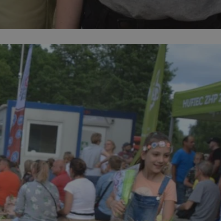
entyfikator sesji.
entyfikator sesji.
entyfikator sesji.
niania ludzi i
trony internetowej,
e ważnych raportów
ryny internetowej.
 identyfikatora
erów obsługuje
ekście
lu optymalizacji
 do przechowywania
niu do usług
e, czy użytkownik
enia lub reklamy.
nformacje o zgodzie
ncjach dotyczących
ia z witryny.
olityki prywatności
ich przestrzeganie
temu użytkownik nie