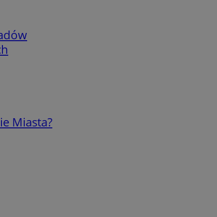
adów
ch
ie Miasta?