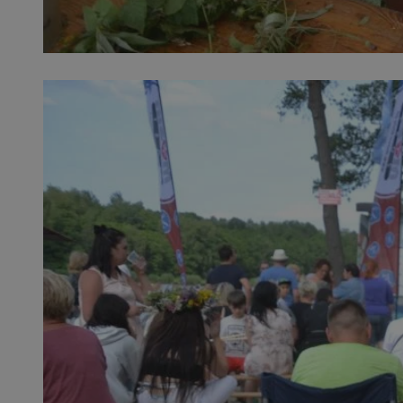
SessID
QeSessID
MvSessID
__cf_bm
suid
INGRESSCOOKIE
euds
VISITOR_PRIVACY_