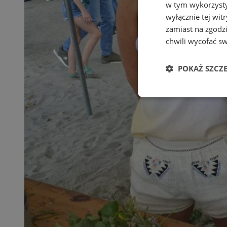
w tym wykorzysty
wyłącznie tej wi
zamiast na zgodz
chwili wycofać s
POKAŻ SZCZ
Niezbędne
Ni
Niezbędne pliki cook
zarządzanie kontem. 
Nazwa