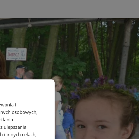
ywania i
danych osobowych,
etlania
az ulepszania
 i innych celach,