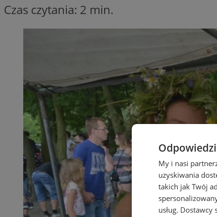
Czas czytania: 2 min.
Odpowiedzia
My i nasi partne
uzyskiwania dost
takich jak Twój a
spersonalizowanyc
usług.
Dostawcy s