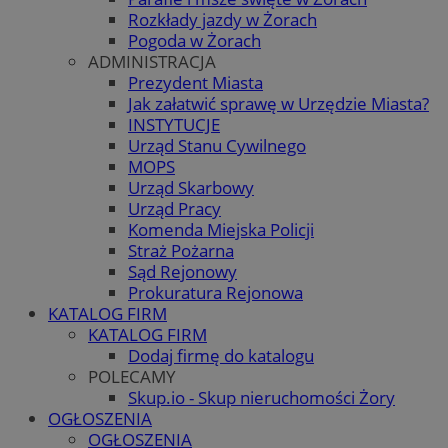
Rozkłady jazdy w Żorach
Pogoda w Żorach
ADMINISTRACJA
Prezydent Miasta
Jak załatwić sprawę w Urzędzie Miasta?
INSTYTUCJE
Urząd Stanu Cywilnego
MOPS
Urząd Skarbowy
Urząd Pracy
Komenda Miejska Policji
Straż Pożarna
Sąd Rejonowy
Prokuratura Rejonowa
KATALOG FIRM
KATALOG FIRM
Dodaj firmę do katalogu
POLECAMY
Skup.io - Skup nieruchomości Żory
OGŁOSZENIA
OGŁOSZENIA