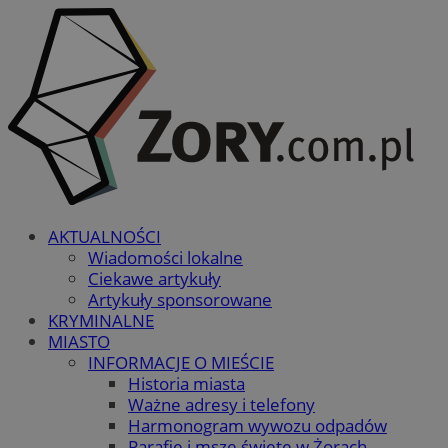
AKTUALNOŚCI
Wiadomości lokalne
Ciekawe artykuły
Artykuły sponsorowane
KRYMINALNE
MIASTO
INFORMACJE O MIEŚCIE
Historia miasta
Ważne adresy i telefony
Harmonogram wywozu odpadów
Parafie i msze święte w Żorach