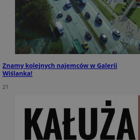
Znamy kolejnych najemców w Galerii
Wiślanka!
21