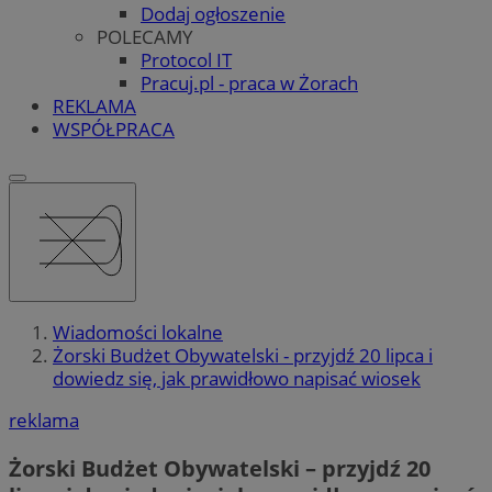
Dodaj ogłoszenie
POLECAMY
Protocol IT
Pracuj.pl - praca w Żorach
REKLAMA
WSPÓŁPRACA
Wiadomości lokalne
Żorski Budżet Obywatelski - przyjdź 20 lipca i
dowiedz się, jak prawidłowo napisać wiosek
reklama
Żorski Budżet Obywatelski – przyjdź 20