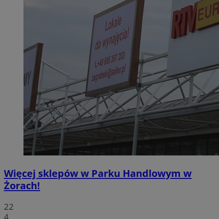
Więcej sklepów w Parku Handlowym w
Żorach!
22
4