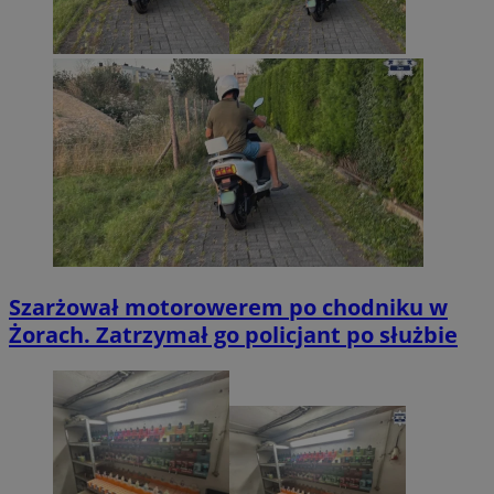
Szarżował motorowerem po chodniku w
Żorach. Zatrzymał go policjant po służbie