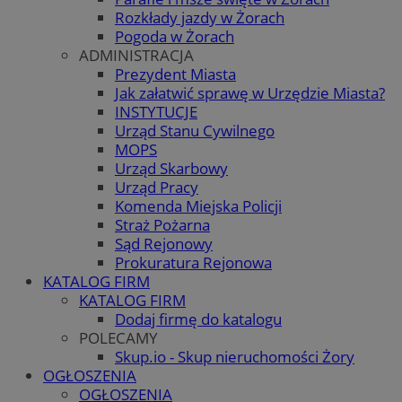
Rozkłady jazdy w Żorach
Pogoda w Żorach
ADMINISTRACJA
Prezydent Miasta
Jak załatwić sprawę w Urzędzie Miasta?
INSTYTUCJE
Urząd Stanu Cywilnego
MOPS
Urząd Skarbowy
Urząd Pracy
Komenda Miejska Policji
Straż Pożarna
Sąd Rejonowy
Prokuratura Rejonowa
KATALOG FIRM
KATALOG FIRM
Dodaj firmę do katalogu
POLECAMY
Skup.io - Skup nieruchomości Żory
OGŁOSZENIA
OGŁOSZENIA