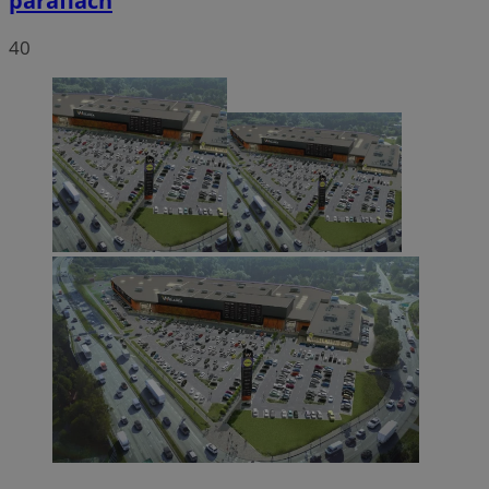
parafiach
40