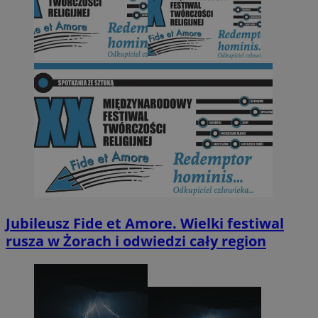
Jubileusz Fide et Amore. Wielki festiwal
rusza w Żorach i odwiedzi cały region