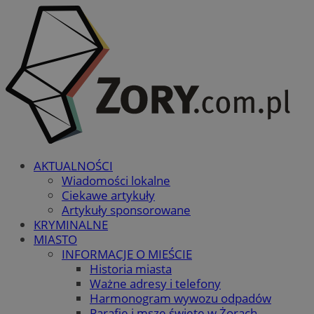
AKTUALNOŚCI
Wiadomości lokalne
Ciekawe artykuły
Artykuły sponsorowane
KRYMINALNE
MIASTO
INFORMACJE O MIEŚCIE
Historia miasta
Ważne adresy i telefony
Harmonogram wywozu odpadów
Parafie i msze święte w Żorach