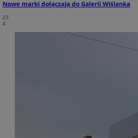
Nowe marki dołączają do Galerii Wiślanka
23
4