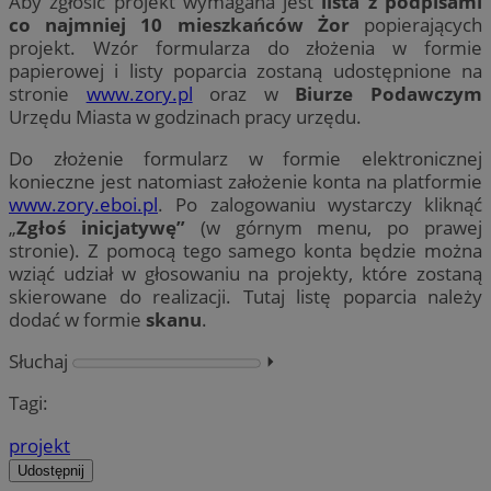
Aby zgłosić projekt wymagana jest
lista z podpisami
co najmniej 10 mieszkańców Żor
popierających
projekt. Wzór formularza do złożenia w formie
papierowej i listy poparcia zostaną udostępnione na
stronie
www.zory.pl
oraz w
Biurze Podawczym
Urzędu Miasta w godzinach pracy urzędu.
Do złożenie formularz w formie elektronicznej
konieczne jest natomiast założenie konta na platformie
www.zory.eboi.pl
. Po zalogowaniu wystarczy kliknąć
„
Zgłoś inicjatywę”
(w górnym menu, po prawej
stronie). Z pomocą tego samego konta będzie można
wziąć udział w głosowaniu na projekty, które zostaną
skierowane do realizacji. Tutaj listę poparcia należy
dodać w formie
skanu
.
Słuchaj
⏵︎
Tagi:
projekt
Udostępnij