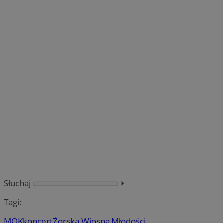
Słuchaj
⏵︎
Tagi:
MOK
koncert
Żorska Wiosna Młodości