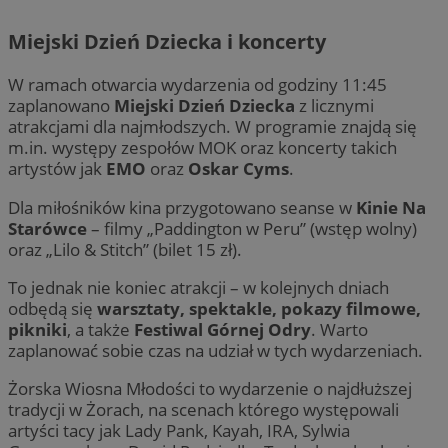
Miejski Dzień Dziecka i koncerty
W ramach otwarcia wydarzenia od godziny 11:45
zaplanowano
Miejski Dzień Dziecka
z licznymi
atrakcjami dla najmłodszych. W programie znajdą się
m.in. występy zespołów MOK oraz koncerty takich
artystów jak
EMO
oraz
Oskar Cyms
.
Dla miłośników kina przygotowano seanse w
Kinie Na
Starówce
– filmy „Paddington w Peru” (wstęp wolny)
oraz „Lilo & Stitch” (bilet 15 zł).
To jednak nie koniec atrakcji – w kolejnych dniach
odbędą się
warsztaty, spektakle, pokazy filmowe,
pikniki
, a także
Festiwal Górnej Odry
. Warto
zaplanować sobie czas na udział w tych wydarzeniach.
Żorska Wiosna Młodości to wydarzenie o najdłuższej
tradycji w Żorach, na scenach którego występowali
artyści tacy jak Lady Pank, Kayah, IRA, Sylwia