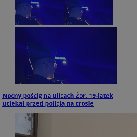
Nocny pościg na ulicach Żor. 19-latek
uciekał przed policją na crosie