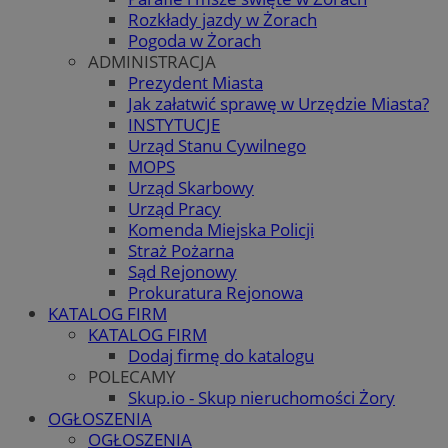
Rozkłady jazdy w Żorach
Pogoda w Żorach
ADMINISTRACJA
Prezydent Miasta
Jak załatwić sprawę w Urzędzie Miasta?
INSTYTUCJE
Urząd Stanu Cywilnego
MOPS
Urząd Skarbowy
Urząd Pracy
Komenda Miejska Policji
Straż Pożarna
Sąd Rejonowy
Prokuratura Rejonowa
KATALOG FIRM
KATALOG FIRM
Dodaj firmę do katalogu
POLECAMY
Skup.io - Skup nieruchomości Żory
OGŁOSZENIA
OGŁOSZENIA