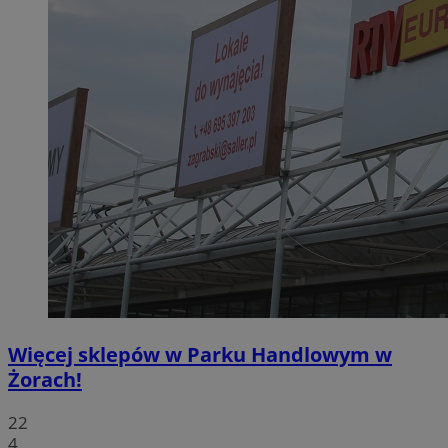
Więcej sklepów w Parku Handlowym w
Żorach!
22
4