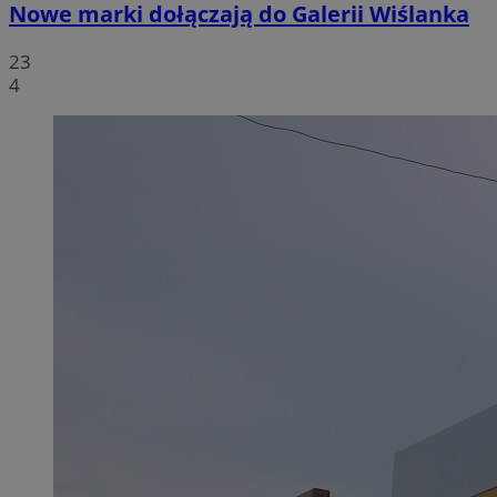
Nowe marki dołączają do Galerii Wiślanka
23
4