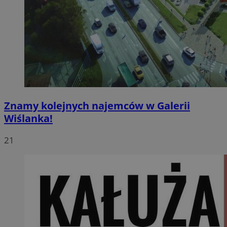
Znamy kolejnych najemców w Galerii
Wiślanka!
21