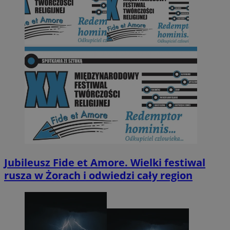
Jubileusz Fide et Amore. Wielki festiwal
rusza w Żorach i odwiedzi cały region