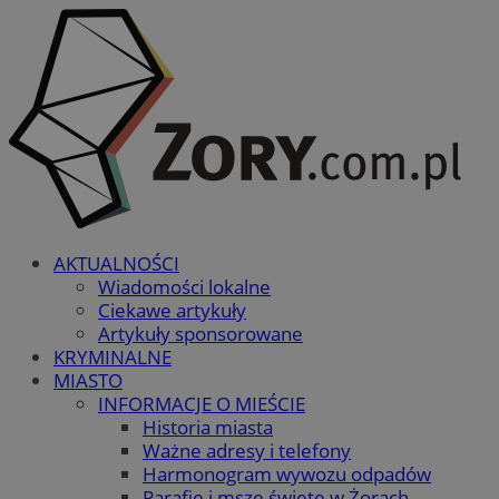
AKTUALNOŚCI
Wiadomości lokalne
Ciekawe artykuły
Artykuły sponsorowane
KRYMINALNE
MIASTO
INFORMACJE O MIEŚCIE
Historia miasta
Ważne adresy i telefony
Harmonogram wywozu odpadów
Parafie i msze święte w Żorach