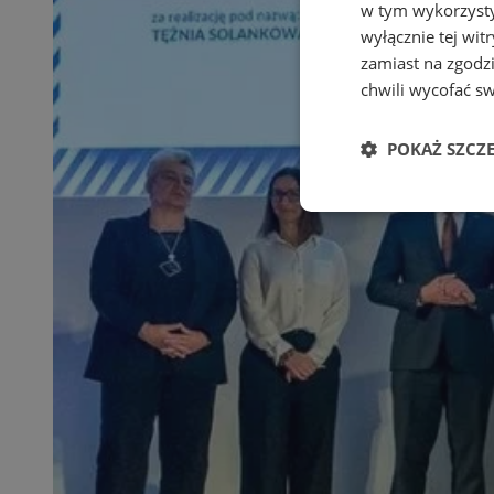
w tym wykorzysty
wyłącznie tej wi
zamiast na zgodz
chwili wycofać s
POKAŻ SZCZ
Niezbędne
Ni
Niezbędne pliki cook
zarządzanie kontem. 
Nazwa