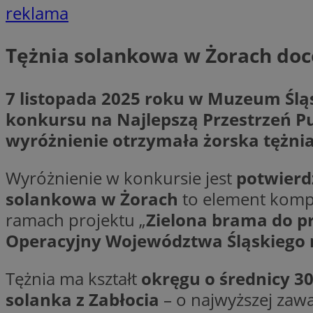
reklama
Tężnia solankowa w Żorach doc
li_gc
CookieScriptConse
7 listopada 2025 roku w Muzeum Śl
konkursu na Najlepszą Przestrzeń P
wyróżnienie otrzymała żorska tężni
Wyróżnienie w konkursie jest
potwierd
Nazwa
Nazwa
solankowa w Żorach
to element komple
Nazwa
gid_CAESEEbgrCsX
_ga_L2744325BY
ramach projektu „
Zielona brama do pr
__mguid_
tt_viewer
Operacyjny Województwa Śląskiego n
_ga
DSID
Tężnia ma kształt
okręgu o średnicy 3
solanka z Zabłocia
– o najwyższej zawa
ADKUID