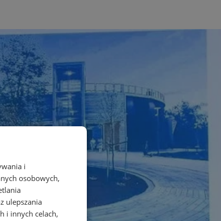
ywania i
danych osobowych,
etlania
az ulepszania
 i innych celach,