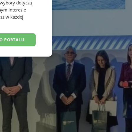
 wybory dotyczą
nym interesie
sz w każdej
DO PORTALU
esklasyfikowane
ane
owanie użytkownika i
j.