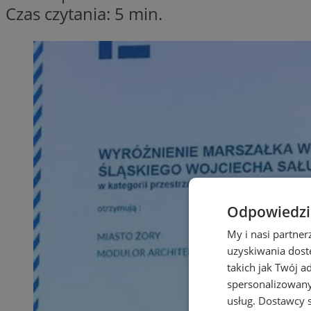
Czas czytania: 5 min.
Odpowiedzia
My i nasi partne
uzyskiwania dost
takich jak Twój a
spersonalizowanyc
usług.
Dostawcy s