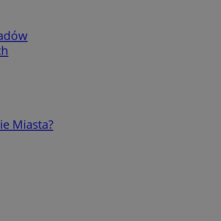
adów
ch
ie Miasta?