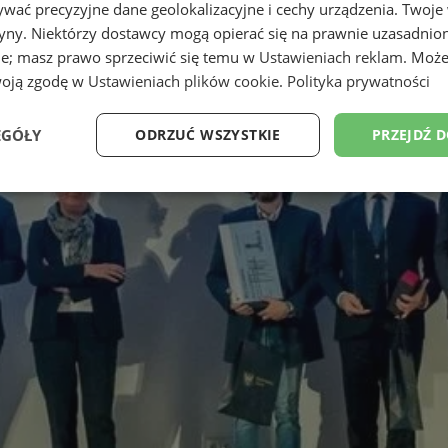
wać precyzyjne dane geolokalizacyjne i cechy urządzenia. Twoje
tryny. Niektórzy dostawcy mogą opierać się na prawnie uzasadnio
ie; masz prawo sprzeciwić się temu w
Ustawieniach reklam
. Może
woją zgodę w
Ustawieniach plików cookie
.
Polityka prywatności
EGÓŁY
ODRZUĆ WSZYSTKIE
PRZEJDŹ 
Wydajność
Targetowanie
Funkcjonalność
Ni
ezbędne
Wydajność
Targetowanie
Funkcjonalność
Niesklasyfikow
ie umożliwiają korzystanie z podstawowych funkcji strony internetowej, takich jak log
Bez niezbędnych plików cookie nie można prawidłowo korzystać ze strony internetowe
Okres
Provider
/
Domena
Opis
przechowywania