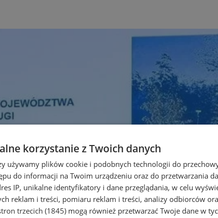
lne korzystanie z Twoich danych
rzy używamy plików cookie i podobnych technologii do przechow
ępu do informacji na Twoim urządzeniu oraz do przetwarzania 
dres IP, unikalne identyfikatory i dane przeglądania, w celu wyświ
h reklam i treści, pomiaru reklam i treści, analizy odbiorców or
tron trzecich (1845)
mogą również przetwarzać Twoje dane w tych