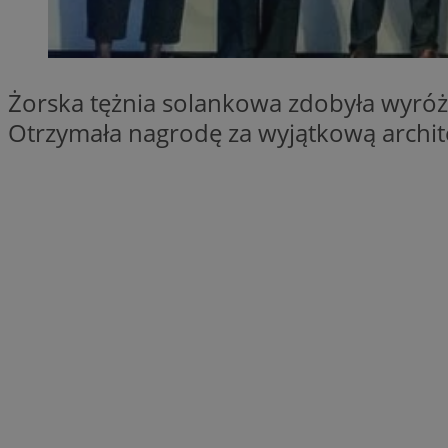
SessID
QeSessID
MvSessID
Żorska tężnia solankowa zdobyła wyróż
__cf_bm
Otrzymała nagrodę za wyjątkową archite
suid
INGRESSCOOKIE
euds
VISITOR_PRIVACY_