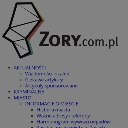
AKTUALNOŚCI
Wiadomości lokalne
Ciekawe artykuły
Artykuły sponsorowane
KRYMINALNE
MIASTO
INFORMACJE O MIEŚCIE
Historia miasta
Ważne adresy i telefony
Harmonogram wywozu odpadów
Parafie i msze święte w Żorach