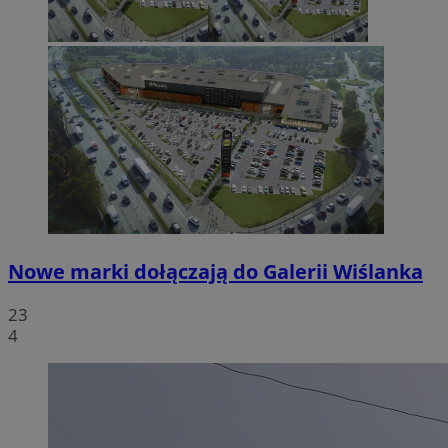
Nowe marki dołączają do Galerii Wiślanka
23
4