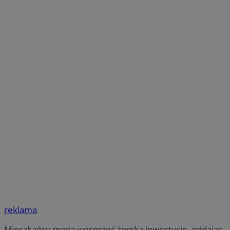
reklama
Mieszkańcy mogą wesprzeć żorską inwestycję, oddając