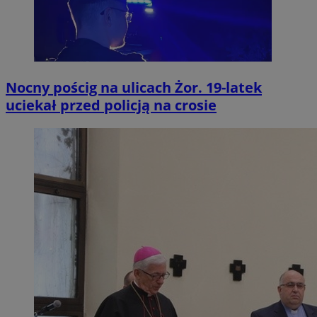
Nocny pościg na ulicach Żor. 19-latek
uciekał przed policją na crosie