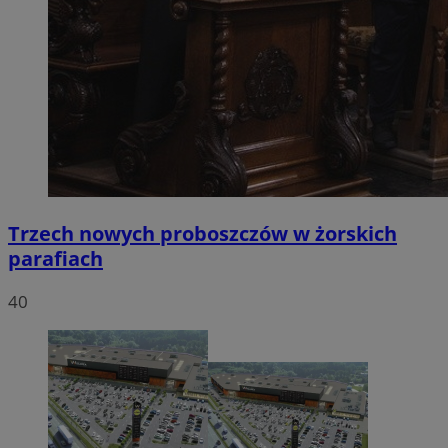
Trzech nowych proboszczów w żorskich
parafiach
40