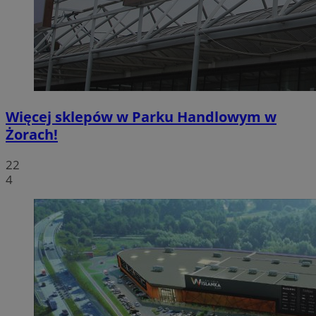
Więcej sklepów w Parku Handlowym w
Żorach!
22
4