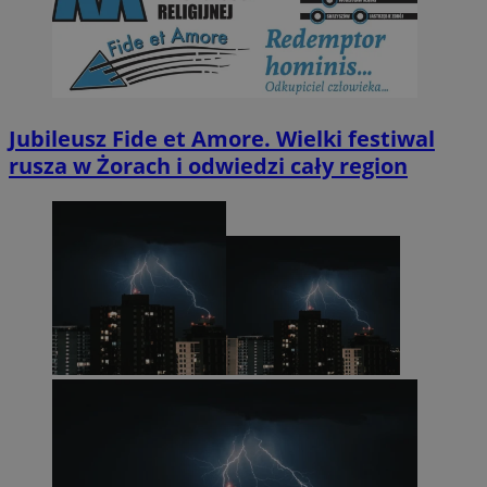
Jubileusz Fide et Amore. Wielki festiwal
rusza w Żorach i odwiedzi cały region