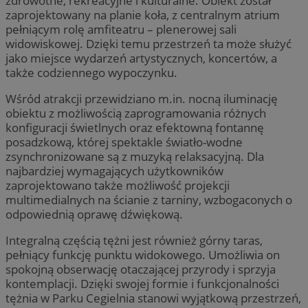
zdrowotne, rekreacyjne i kulturalne. Obiekt został
zaprojektowany na planie koła, z centralnym atrium
pełniącym rolę amfiteatru – plenerowej sali
widowiskowej. Dzięki temu przestrzeń ta może służyć
jako miejsce wydarzeń artystycznych, koncertów, a
także codziennego wypoczynku.
Wśród atrakcji przewidziano m.in. nocną iluminację
obiektu z możliwością zaprogramowania różnych
konfiguracji świetlnych oraz efektowną fontannę
posadzkową, której spektakle światło-wodne
zsynchronizowane są z muzyką relaksacyjną. Dla
najbardziej wymagających użytkowników
zaprojektowano także możliwość projekcji
multimedialnych na ścianie z tarniny, wzbogaconych o
odpowiednią oprawę dźwiękową.
Integralną częścią tężni jest również górny taras,
pełniący funkcję punktu widokowego. Umożliwia on
spokojną obserwację otaczającej przyrody i sprzyja
kontemplacji. Dzięki swojej formie i funkcjonalności
tężnia w Parku Cegielnia stanowi wyjątkową przestrzeń,