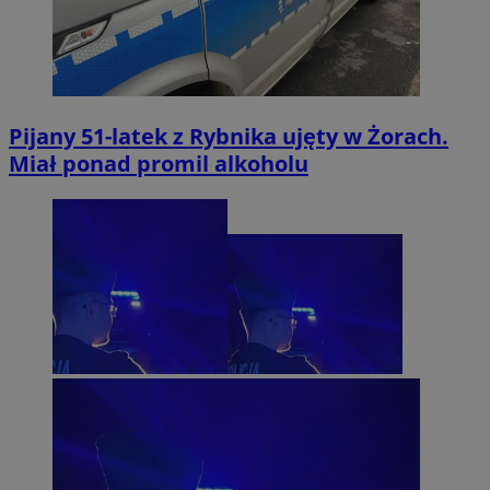
Pijany 51-latek z Rybnika ujęty w Żorach.
Miał ponad promil alkoholu