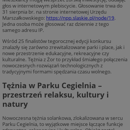
głos w internetowym plebiscycie. Głosowanie trwa do
31 sierpnia br. na stronie internetowej Urzędu
Marszałkowskiego:
https://npp.slaskie.pl/node/19
.
Jedna osoba może głosować raz dziennie z tego
samego adresu IP.
Wśród 25 finalistów tegorocznej edycji konkursu
znalazły się zarówno zrewitalizowane parki i place, jak i
nowe przestrzenie edukacyjne, rekreacyjne czy
kulturalne. Tężnia z Żor to przykład śmiałego połączenia
nowoczesnych rozwiązań technologicznych z
tradycyjnymi formami spędzania czasu wolnego.
Tężnia w Parku Cegielnia –
przestrzeń relaksu, kultury i
natury
Nowoczesna tężnia solankowa, zlokalizowana w sercu
Parku Cegielnia, to wyjątkowe miejsce łączące funkcje