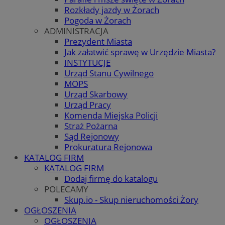
Rozkłady jazdy w Żorach
Pogoda w Żorach
ADMINISTRACJA
Prezydent Miasta
Jak załatwić sprawę w Urzędzie Miasta?
INSTYTUCJE
Urząd Stanu Cywilnego
MOPS
Urząd Skarbowy
Urząd Pracy
Komenda Miejska Policji
Straż Pożarna
Sąd Rejonowy
Prokuratura Rejonowa
KATALOG FIRM
KATALOG FIRM
Dodaj firmę do katalogu
POLECAMY
Skup.io - Skup nieruchomości Żory
OGŁOSZENIA
OGŁOSZENIA