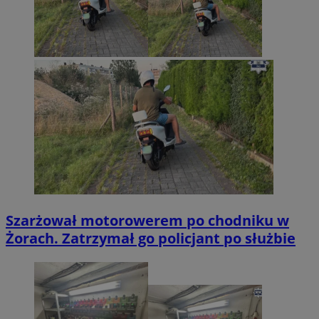
Szarżował motorowerem po chodniku w
Żorach. Zatrzymał go policjant po służbie