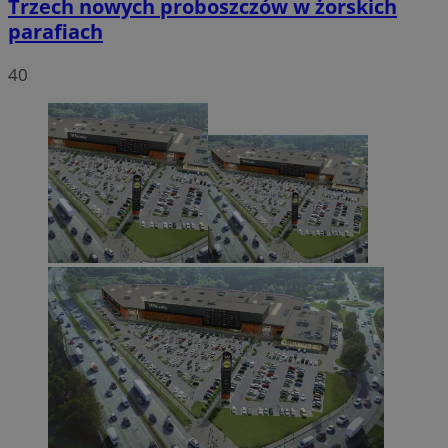
Trzech nowych proboszczów w żorskich
parafiach
40