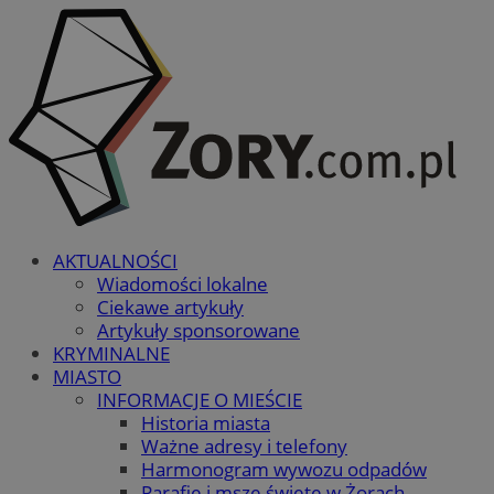
AKTUALNOŚCI
Wiadomości lokalne
Ciekawe artykuły
Artykuły sponsorowane
KRYMINALNE
MIASTO
INFORMACJE O MIEŚCIE
Historia miasta
Ważne adresy i telefony
Harmonogram wywozu odpadów
Parafie i msze święte w Żorach