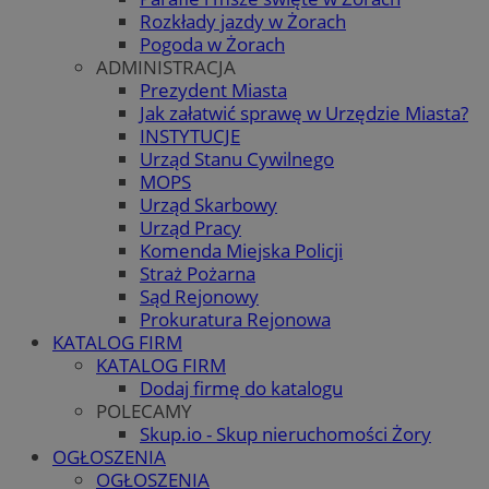
Rozkłady jazdy w Żorach
Pogoda w Żorach
ADMINISTRACJA
Prezydent Miasta
Jak załatwić sprawę w Urzędzie Miasta?
INSTYTUCJE
Urząd Stanu Cywilnego
MOPS
Urząd Skarbowy
Urząd Pracy
Komenda Miejska Policji
Straż Pożarna
Sąd Rejonowy
Prokuratura Rejonowa
KATALOG FIRM
KATALOG FIRM
Dodaj firmę do katalogu
POLECAMY
Skup.io - Skup nieruchomości Żory
OGŁOSZENIA
OGŁOSZENIA