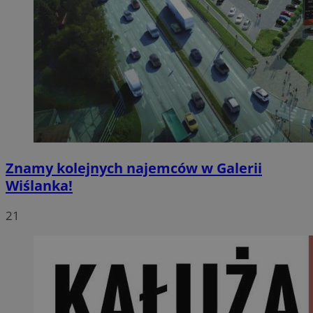
Znamy kolejnych najemców w Galerii
Wiślanka!
21