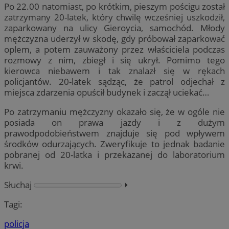
Po 22.00 natomiast, po krótkim, pieszym pościgu został
zatrzymany 20-latek, który chwilę wcześniej uszkodził,
zaparkowany na ulicy Gieroycia, samochód. Młody
mężczyzna uderzył w skodę, gdy próbował zaparkować
oplem, a potem zauważony przez właściciela podczas
rozmowy z nim, zbiegł i się ukrył. Pomimo tego
kierowca niebawem i tak znalazł się w rękach
policjantów. 20-latek sądząc, że patrol odjechał z
miejsca zdarzenia opuścił budynek i zaczął uciekać…
Po zatrzymaniu mężczyzny okazało się, że w ogóle nie
posiada on prawa jazdy i z dużym
prawodpodobieństwem znajduje się pod wpływem
środków odurzających. Zweryfikuje to jednak badanie
pobranej od 20-latka i przekazanej do laboratorium
krwi.
Słuchaj
⏵︎
Tagi:
policja