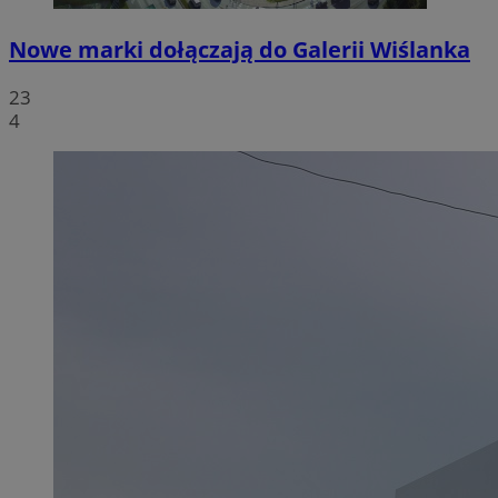
Nowe marki dołączają do Galerii Wiślanka
23
4