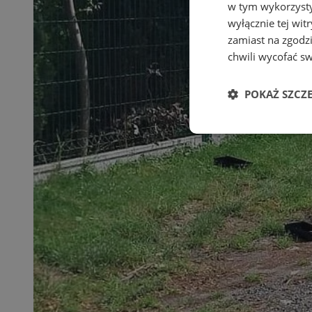
w tym wykorzysty
wyłącznie tej wi
zamiast na zgodz
chwili wycofać s
POKAŻ SZCZ
Niezbędne
Ni
Niezbędne pliki cook
zarządzanie kontem. 
Nazwa