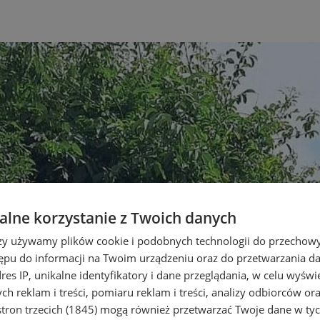
lne korzystanie z Twoich danych
rzy używamy plików cookie i podobnych technologii do przechow
ępu do informacji na Twoim urządzeniu oraz do przetwarzania 
dres IP, unikalne identyfikatory i dane przeglądania, w celu wyświ
h reklam i treści, pomiaru reklam i treści, analizy odbiorców or
tron trzecich (1845)
mogą również przetwarzać Twoje dane w tych