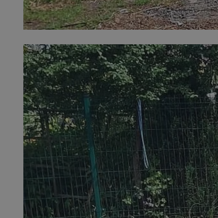
SessID
QeSessID
MvSessID
__cf_bm
suid
INGRESSCOOKIE
euds
VISITOR_PRIVACY_