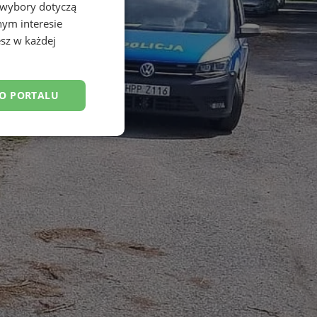
 wybory dotyczą
nym interesie
sz w każdej
DO PORTALU
esklasyfikowane
ane
owanie użytkownika i
j.