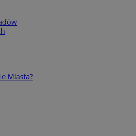
adów
ch
ie Miasta?