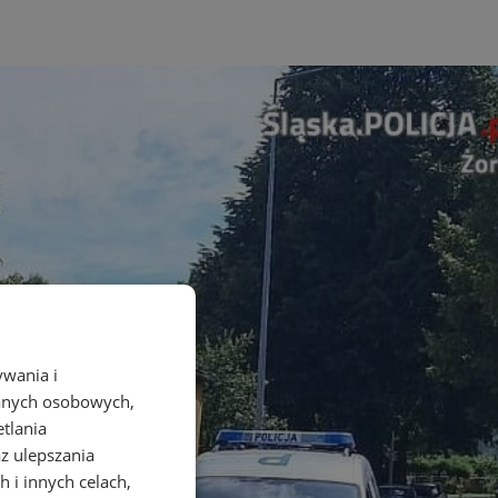
ywania i
danych osobowych,
etlania
az ulepszania
 i innych celach,