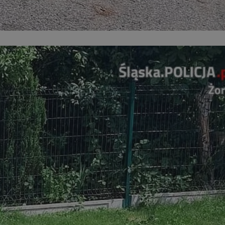
entyfikator sesji.
entyfikator sesji.
entyfikator sesji.
niania ludzi i
trony internetowej,
e ważnych raportów
ryny internetowej.
 identyfikatora
erów obsługuje
ekście
lu optymalizacji
 do przechowywania
niu do usług
e, czy użytkownik
enia lub reklamy.
nformacje o zgodzie
ncjach dotyczących
ia z witryny.
olityki prywatności
ich przestrzeganie
temu użytkownik nie