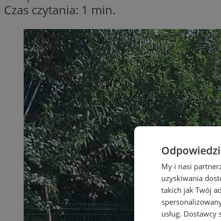
Czas czytania: 1 min.
Odpowiedzia
My i nasi partne
uzyskiwania dost
takich jak Twój a
spersonalizowanyc
usług.
Dostawcy s