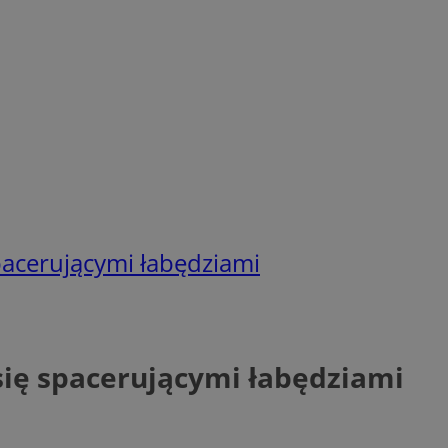
spacerującymi łabędziami
 się spacerującymi łabędziami