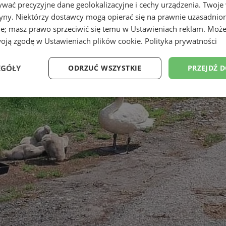
wać precyzyjne dane geolokalizacyjne i cechy urządzenia. Twoje
tryny. Niektórzy dostawcy mogą opierać się na prawnie uzasadnio
ie; masz prawo sprzeciwić się temu w
Ustawieniach reklam
. Może
woją zgodę w
Ustawieniach plików cookie
.
Polityka prywatności
EGÓŁY
ODRZUĆ WSZYSTKIE
PRZEJDŹ 
Wydajność
Targetowanie
Funkcjonalność
Ni
ezbędne
Wydajność
Targetowanie
Funkcjonalność
Niesklasyfikow
ie umożliwiają korzystanie z podstawowych funkcji strony internetowej, takich jak log
Bez niezbędnych plików cookie nie można prawidłowo korzystać ze strony internetowe
Okres
Provider
/
Domena
Opis
przechowywania