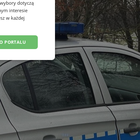
 wybory dotyczą
nym interesie
sz w każdej
DO PORTALU
esklasyfikowane
ane
owanie użytkownika i
j.