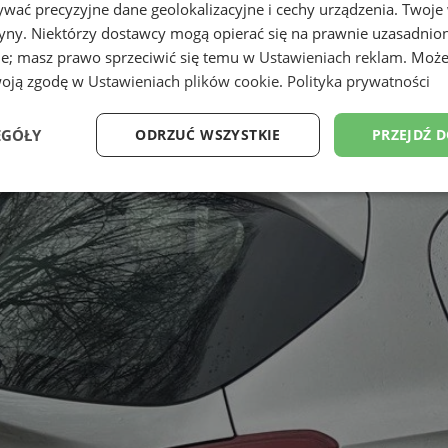
wać precyzyjne dane geolokalizacyjne i cechy urządzenia. Twoje
tryny. Niektórzy dostawcy mogą opierać się na prawnie uzasadnio
ie; masz prawo sprzeciwić się temu w
Ustawieniach reklam
. Może
woją zgodę w
Ustawieniach plików cookie
.
Polityka prywatności
EGÓŁY
ODRZUĆ WSZYSTKIE
PRZEJDŹ 
Wydajność
Targetowanie
Funkcjonalność
Ni
ezbędne
Wydajność
Targetowanie
Funkcjonalność
Niesklasyfikow
ie umożliwiają korzystanie z podstawowych funkcji strony internetowej, takich jak log
Bez niezbędnych plików cookie nie można prawidłowo korzystać ze strony internetowe
Okres
Provider
/
Domena
Opis
przechowywania