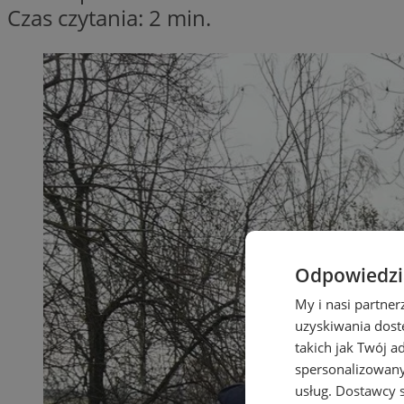
Czas czytania: 2 min.
Odpowiedzia
My i nasi partne
uzyskiwania dost
takich jak Twój a
spersonalizowanyc
usług.
Dostawcy s