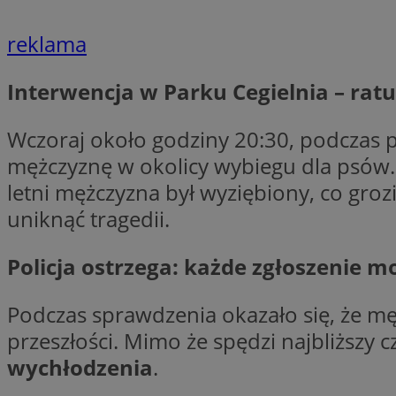
reklama
li_gc
Interwencja w Parku Cegielnia – ratu
CookieScriptConse
Wczoraj około godziny 20:30, podczas pa
mężczyznę w okolicy wybiegu dla psów. S
letni mężczyzna był wyziębiony, co groz
uniknąć tragedii.
Nazwa
Nazwa
Nazwa
gid_CAESEEbgrCsX
Policja ostrzega: każde zgłoszenie m
_ga_L2744325BY
__mguid_
tt_viewer
Podczas sprawdzenia okazało się, że mę
_ga
przeszłości. Mimo że spędzi najbliższy 
DSID
wychłodzenia
.
ADKUID