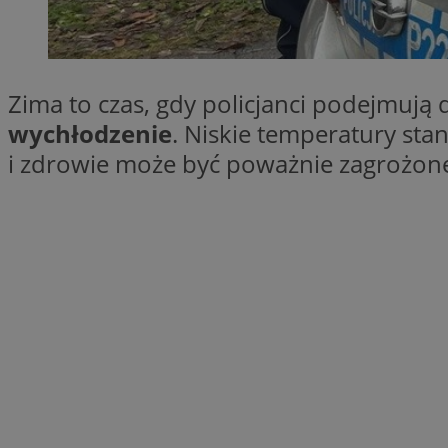
SessID
QeSessID
MvSessID
Zima to czas, gdy policjanci podejmuj
__cf_bm
wychłodzenie
. Niskie temperatury sta
i zdrowie może być poważnie zagrożone
suid
INGRESSCOOKIE
euds
VISITOR_PRIVACY_