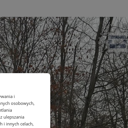
ywania i
danych osobowych,
etlania
az ulepszania
 i innych celach,