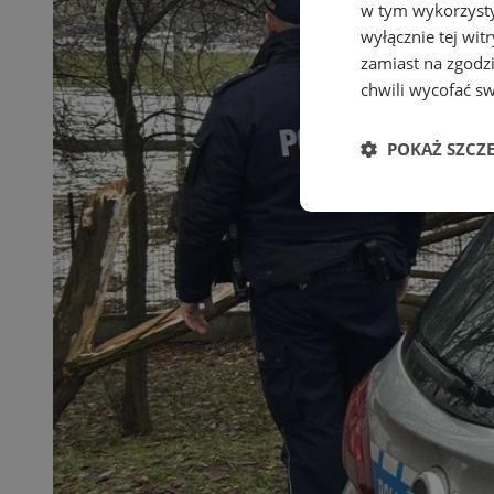
w tym wykorzysty
wyłącznie tej wi
zamiast na zgodz
chwili wycofać s
POKAŻ SZCZ
Niezbędne
Ni
Niezbędne pliki cook
zarządzanie kontem. 
Nazwa