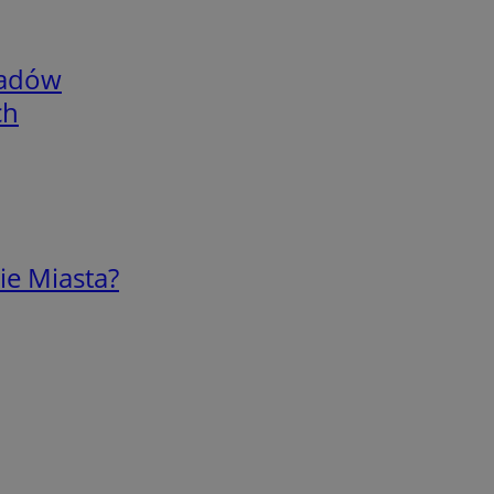
adów
ch
ie Miasta?