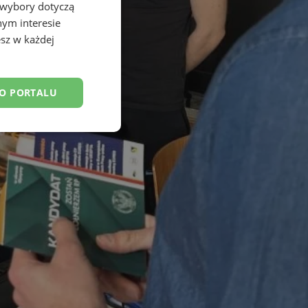
 wybory dotyczą
nym interesie
sz w każdej
DO PORTALU
esklasyfikowane
ane
owanie użytkownika i
j.