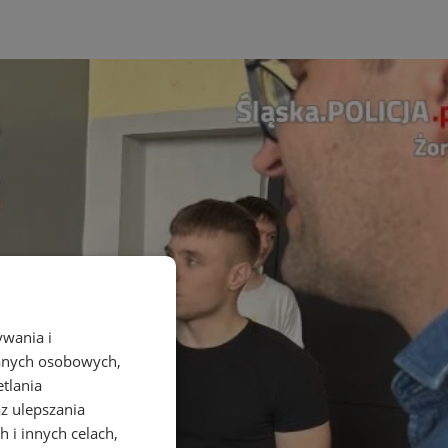
ywania i
danych osobowych,
etlania
az ulepszania
 i innych celach,