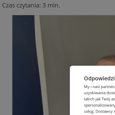
Czas czytania: 3 min.
Odpowiedzia
My i nasi partne
uzyskiwania dost
takich jak Twój a
spersonalizowanyc
usług.
Dostawcy s