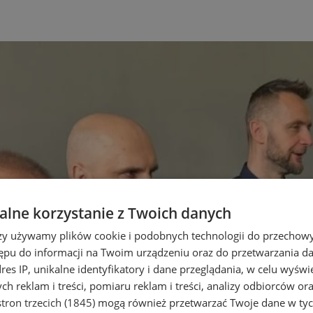
lne korzystanie z Twoich danych
rzy używamy plików cookie i podobnych technologii do przechow
ępu do informacji na Twoim urządzeniu oraz do przetwarzania 
dres IP, unikalne identyfikatory i dane przeglądania, w celu wyświ
h reklam i treści, pomiaru reklam i treści, analizy odbiorców or
tron trzecich (1845)
mogą również przetwarzać Twoje dane w tych