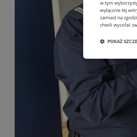
w tym wykorzysty
wyłącznie tej wi
zamiast na zgodz
chwili wycofać s
POKAŻ SZCZ
Niezbędne
Ni
Niezbędne pliki cook
zarządzanie kontem. 
Nazwa