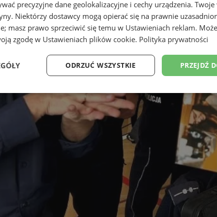
wać precyzyjne dane geolokalizacyjne i cechy urządzenia. Twoje
tryny. Niektórzy dostawcy mogą opierać się na prawnie uzasadnio
ie; masz prawo sprzeciwić się temu w
Ustawieniach reklam
. Może
woją zgodę w
Ustawieniach plików cookie
.
Polityka prywatności
EGÓŁY
ODRZUĆ WSZYSTKIE
PRZEJDŹ 
Wydajność
Targetowanie
Funkcjonalność
Ni
ezbędne
Wydajność
Targetowanie
Funkcjonalność
Niesklasyfikow
ie umożliwiają korzystanie z podstawowych funkcji strony internetowej, takich jak log
Bez niezbędnych plików cookie nie można prawidłowo korzystać ze strony internetowe
Okres
Provider
/
Domena
Opis
przechowywania