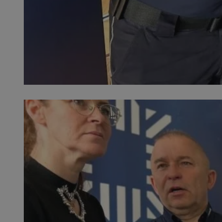
SessID
QeSessID
MvSessID
__cf_bm
suid
INGRESSCOOKIE
euds
VISITOR_PRIVACY_