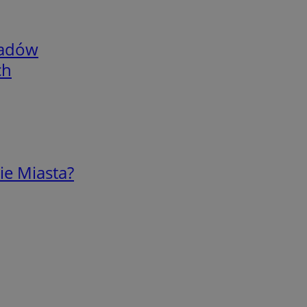
adów
ch
ie Miasta?