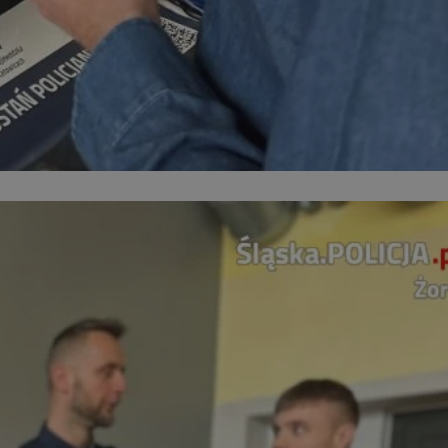
entyfikator sesji.
entyfikator sesji.
entyfikator sesji.
niania ludzi i
trony internetowej,
e ważnych raportów
ryny internetowej.
 identyfikatora
erów obsługuje
ekście
lu optymalizacji
 do przechowywania
niu do usług
e, czy użytkownik
enia lub reklamy.
nformacje o zgodzie
ncjach dotyczących
ia z witryny.
olityki prywatności
ich przestrzeganie
temu użytkownik nie