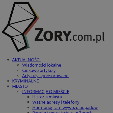
AKTUALNOŚCI
Wiadomości lokalne
Ciekawe artykuły
Artykuły sponsorowane
KRYMINALNE
MIASTO
INFORMACJE O MIEŚCIE
Historia miasta
Ważne adresy i telefony
Harmonogram wywozu odpadów
Parafie i msze święte w Żorach