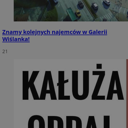
Znamy kolejnych najemców w Galerii
Wiślanka!
21