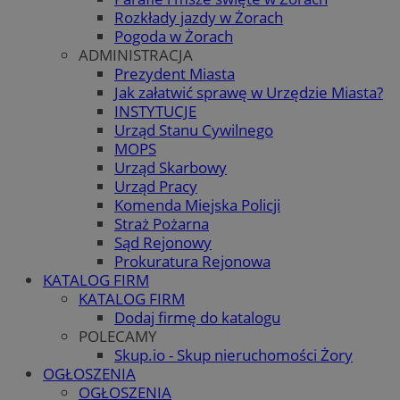
Rozkłady jazdy w Żorach
Pogoda w Żorach
ADMINISTRACJA
Prezydent Miasta
Jak załatwić sprawę w Urzędzie Miasta?
INSTYTUCJE
Urząd Stanu Cywilnego
MOPS
Urząd Skarbowy
Urząd Pracy
Komenda Miejska Policji
Straż Pożarna
Sąd Rejonowy
Prokuratura Rejonowa
KATALOG FIRM
KATALOG FIRM
Dodaj firmę do katalogu
POLECAMY
Skup.io - Skup nieruchomości Żory
OGŁOSZENIA
OGŁOSZENIA