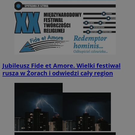
Jubileusz Fide et Amore. Wielki festiwal
rusza w Żorach i odwiedzi cały region