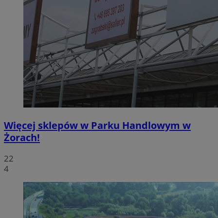
Więcej sklepów w Parku Handlowym w
Żorach!
22
4