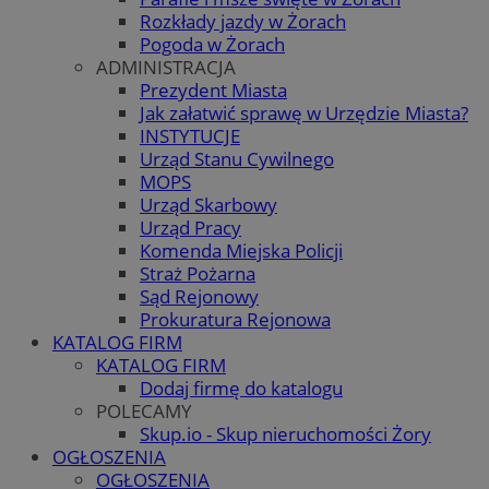
Rozkłady jazdy w Żorach
Pogoda w Żorach
ADMINISTRACJA
Prezydent Miasta
Jak załatwić sprawę w Urzędzie Miasta?
INSTYTUCJE
Urząd Stanu Cywilnego
MOPS
Urząd Skarbowy
Urząd Pracy
Komenda Miejska Policji
Straż Pożarna
Sąd Rejonowy
Prokuratura Rejonowa
KATALOG FIRM
KATALOG FIRM
Dodaj firmę do katalogu
POLECAMY
Skup.io - Skup nieruchomości Żory
OGŁOSZENIA
OGŁOSZENIA