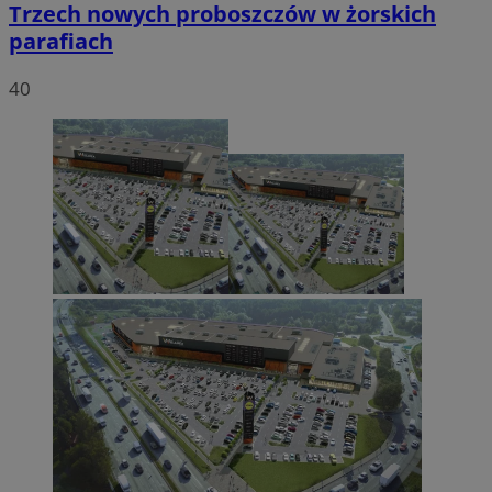
Trzech nowych proboszczów w żorskich
parafiach
40