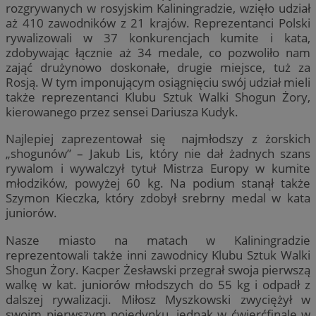
rozgrywanych w rosyjskim Kaliningradzie, wzięło udział
aż 410 zawodników z 21 krajów. Reprezentanci Polski
rywalizowali w 37 konkurencjach kumite i kata,
zdobywając łącznie aż 34 medale, co pozwoliło nam
zająć drużynowo doskonałe, drugie miejsce, tuż za
Rosją. W tym imponującym osiągnięciu swój udział mieli
także reprezentanci Klubu Sztuk Walki Shogun Żory,
kierowanego przez sensei Dariusza Kudyk.
Najlepiej zaprezentował się najmłodszy z żorskich
„shogunów” – Jakub Lis, który nie dał żadnych szans
rywalom i wywalczył tytuł Mistrza Europy w kumite
młodzików, powyżej 60 kg. Na podium stanął także
Szymon Kieczka, który zdobył srebrny medal w kata
juniorów.
Nasze miasto na matach w Kaliningradzie
reprezentowali także inni zawodnicy Klubu Sztuk Walki
Shogun Żory. Kacper Żesławski przegrał swoja pierwszą
walkę w kat. juniorów młodszych do 55 kg i odpadł z
dalszej rywalizacji. Miłosz Myszkowski zwyciężył w
swoim pierwszym pojedynku, jednak w ćwierćfinale w