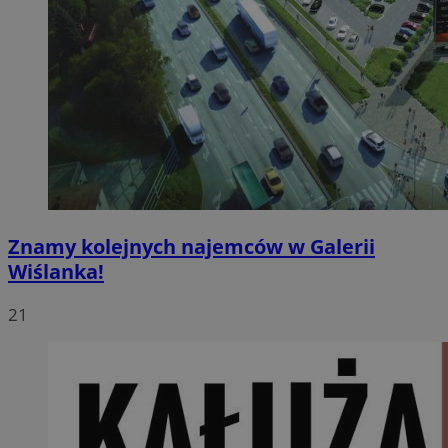
Znamy kolejnych najemców w Galerii
Wiślanka!
21