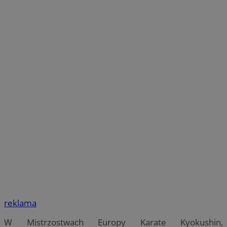
reklama
W Mistrzostwach Europy Karate Kyokushin,