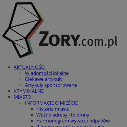
AKTUALNOŚCI
Wiadomości lokalne
Ciekawe artykuły
Artykuły sponsorowane
KRYMINALNE
MIASTO
INFORMACJE O MIEŚCIE
Historia miasta
Ważne adresy i telefony
Harmonogram wywozu odpadów
Parafie i msze święte w Żorach