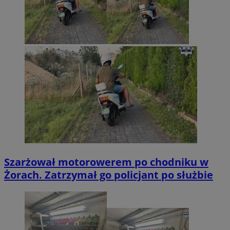
Szarżował motorowerem po chodniku w
Żorach. Zatrzymał go policjant po służbie