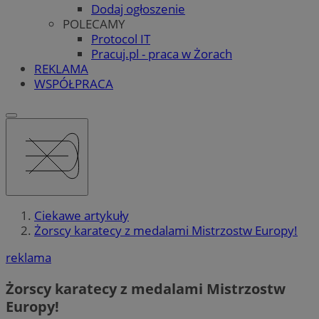
Dodaj ogłoszenie
POLECAMY
Protocol IT
Pracuj.pl - praca w Żorach
REKLAMA
WSPÓŁPRACA
Ciekawe artykuły
Żorscy karatecy z medalami Mistrzostw Europy!
reklama
Żorscy karatecy z medalami Mistrzostw
Europy!