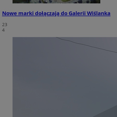
Nowe marki dołączają do Galerii Wiślanka
23
4