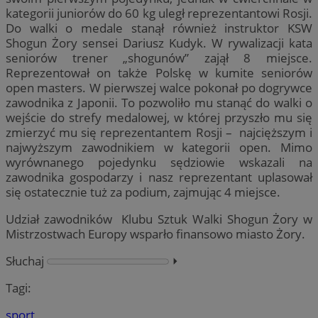
kategorii juniorów do 60 kg uległ reprezentantowi Rosji.
Do walki o medale stanął również instruktor KSW
Shogun Żory sensei Dariusz Kudyk. W rywalizacji kata
seniorów trener „shogunów” zajął 8 miejsce.
Reprezentował on także Polskę w kumite seniorów
open masters. W pierwszej walce pokonał po dogrywce
zawodnika z Japonii. To pozwoliło mu stanąć do walki o
wejście do strefy medalowej, w której przyszło mu się
zmierzyć mu się reprezentantem Rosji – najcięższym i
najwyższym zawodnikiem w kategorii open. Mimo
wyrównanego pojedynku sędziowie wskazali na
zawodnika gospodarzy i nasz reprezentant uplasował
się ostatecznie tuż za podium, zajmując 4 miejsce.
Udział zawodników Klubu Sztuk Walki Shogun Żory w
Mistrzostwach Europy wsparło finansowo miasto Żory.
Słuchaj
⏵︎
Tagi:
sport