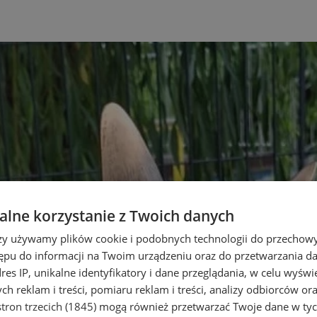
lne korzystanie z Twoich danych
rzy używamy plików cookie i podobnych technologii do przechow
ępu do informacji na Twoim urządzeniu oraz do przetwarzania 
dres IP, unikalne identyfikatory i dane przeglądania, w celu wyświ
h reklam i treści, pomiaru reklam i treści, analizy odbiorców or
tron trzecich (1845)
mogą również przetwarzać Twoje dane w tych