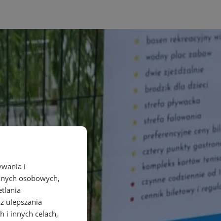
ywania i
danych osobowych,
etlania
az ulepszania
 i innych celach,