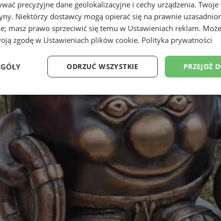
wać precyzyjne dane geolokalizacyjne i cechy urządzenia. Twoje
tryny. Niektórzy dostawcy mogą opierać się na prawnie uzasadnio
ie; masz prawo sprzeciwić się temu w
Ustawieniach reklam
. Może
woją zgodę w
Ustawieniach plików cookie
.
Polityka prywatności
EGÓŁY
ODRZUĆ WSZYSTKIE
PRZEJDŹ 
Wydajność
Targetowanie
Funkcjonalność
Ni
ezbędne
Wydajność
Targetowanie
Funkcjonalność
Niesklasyfikow
ie umożliwiają korzystanie z podstawowych funkcji strony internetowej, takich jak log
Bez niezbędnych plików cookie nie można prawidłowo korzystać ze strony internetowe
Okres
Provider
/
Domena
Opis
przechowywania