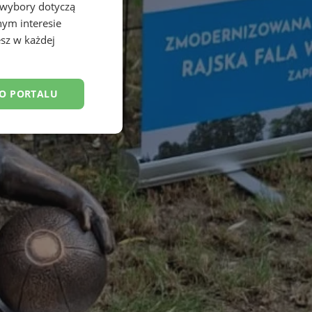
 wybory dotyczą
nym interesie
sz w każdej
DO PORTALU
esklasyfikowane
ane
owanie użytkownika i
j.