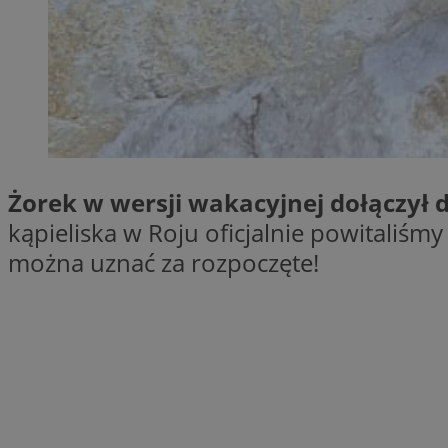
SessID
QeSessID
MvSessID
__cf_bm
suid
Żorek w wersji wakacyjnej dołączył d
kąpieliska w Roju oficjalnie powitaliśm
INGRESSCOOKIE
można uznać za rozpoczęte!
euds
VISITOR_PRIVACY_