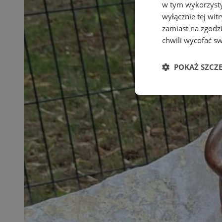
w tym wykorzysty
wyłącznie tej wi
zamiast na zgodz
chwili wycofać s
POKAŻ SZCZ
Niezbędne
Ni
Niezbędne pliki cook
zarządzanie kontem. 
Nazwa