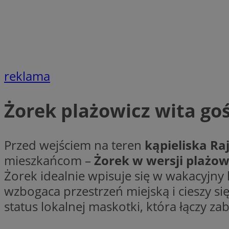
li_gc
CookieScriptConse
reklama
Żorek plażowicz wita goś
Nazwa
Nazwa
Przed wejściem na teren
kąpieliska Raj
Nazwa
gid_CAESEEbgrCsX
mieszkańcom –
Żorek w wersji plażow
_ga_L2744325BY
__mguid_
tt_viewer
Żorek idealnie wpisuje się w wakacyjny 
_ga
wzbogaca przestrzeń miejską i cieszy si
DSID
status lokalnej maskotki, która łączy z
ADKUID