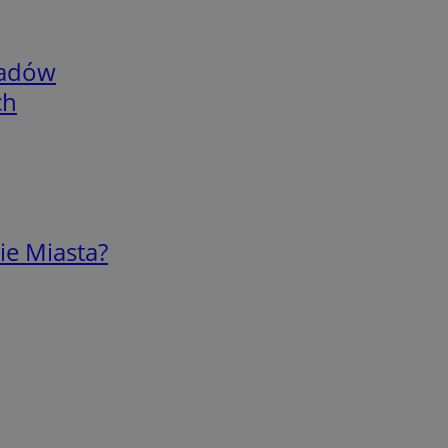
adów
ch
ie Miasta?