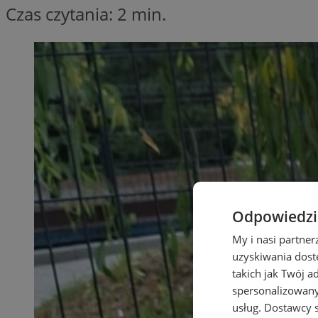
Czas czytania: 2 min.
Odpowiedzia
My i nasi partne
uzyskiwania dost
takich jak Twój a
spersonalizowanyc
usług.
Dostawcy s