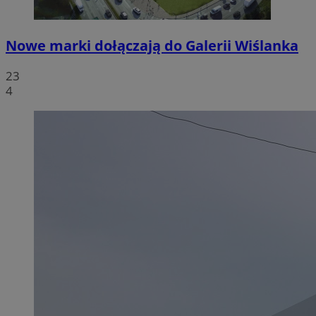
Nowe marki dołączają do Galerii Wiślanka
23
4