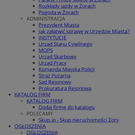
Rozkłady jazdy w Żorach
Pogoda w Żorach
ADMINISTRACJA
Prezydent Miasta
Jak załatwić sprawę w Urzędzie Miasta?
INSTYTUCJE
Urząd Stanu Cywilnego
MOPS
Urząd Skarbowy
Urząd Pracy
Komenda Miejska Policji
Straż Pożarna
Sąd Rejonowy
Prokuratura Rejonowa
KATALOG FIRM
KATALOG FIRM
Dodaj firmę do katalogu
POLECAMY
Skup.io - Skup nieruchomości Żory
OGŁOSZENIA
OGŁOSZENIA