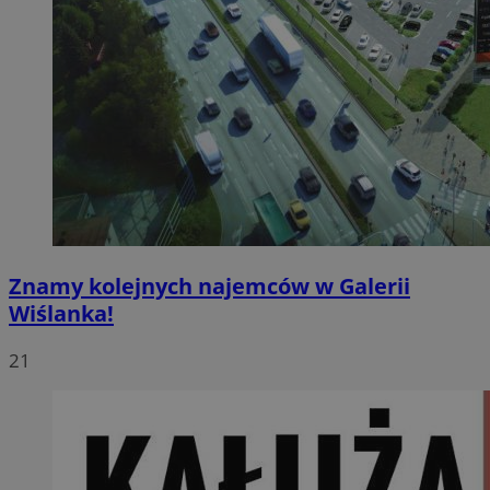
Znamy kolejnych najemców w Galerii
Wiślanka!
21