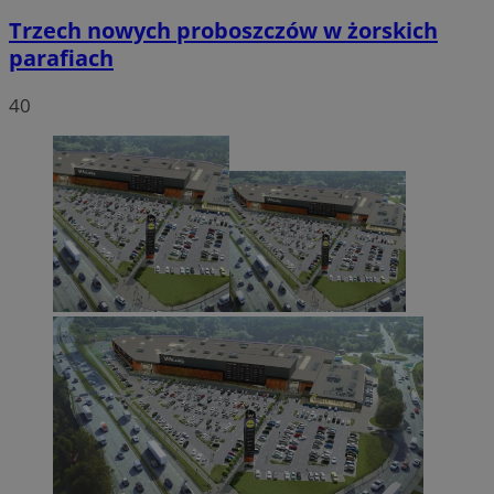
Trzech nowych proboszczów w żorskich
parafiach
40