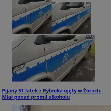
Pijany 51-latek z Rybnika ujęty w Żorach.
Miał ponad promil alkoholu