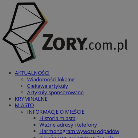
AKTUALNOŚCI
Wiadomości lokalne
Ciekawe artykuły
Artykuły sponsorowane
KRYMINALNE
MIASTO
INFORMACJE O MIEŚCIE
Historia miasta
Ważne adresy i telefony
Harmonogram wywozu odpadów
Parafie i msze święte w Żorach