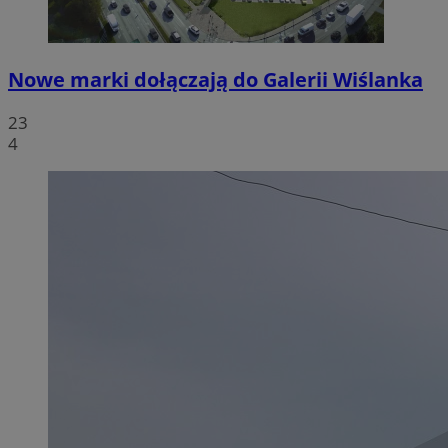
Nowe marki dołączają do Galerii Wiślanka
23
4