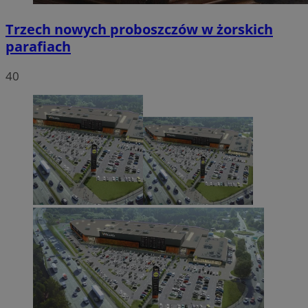
Trzech nowych proboszczów w żorskich
parafiach
40