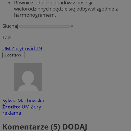
Również odbiór odpadów z posesji
wielorodzinnych będzie się odbywał zgodnie z
harmonogramem.
Słuchaj
⏵︎
Tagi:
UM Żory
Covid-19
Udostępnij
Sylwia Machowska
Źródło:
UM Żory
reklama
Komentarze (5)
DODAJ