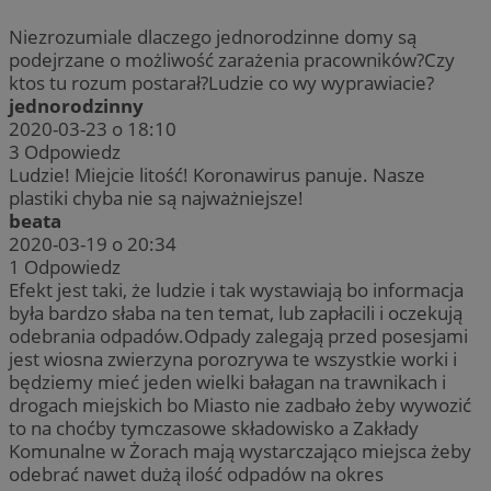
Niezrozumiale dlaczego jednorodzinne domy są
podejrzane o możliwość zarażenia pracowników?Czy
ktos tu rozum postarał?Ludzie co wy wyprawiacie?
jednorodzinny
2020-03-23 o 18:10
3
Odpowiedz
Ludzie! Miejcie litość! Koronawirus panuje. Nasze
plastiki chyba nie są najważniejsze!
beata
2020-03-19 o 20:34
1
Odpowiedz
Efekt jest taki, że ludzie i tak wystawiają bo informacja
była bardzo słaba na ten temat, lub zapłacili i oczekują
odebrania odpadów.Odpady zalegają przed posesjami
jest wiosna zwierzyna porozrywa te wszystkie worki i
będziemy mieć jeden wielki bałagan na trawnikach i
drogach miejskich bo Miasto nie zadbało żeby wywozić
to na choćby tymczasowe składowisko a Zakłady
Komunalne w Żorach mają wystarczająco miejsca żeby
odebrać nawet dużą ilość odpadów na okres