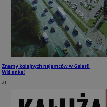
Znamy kolejnych najemców w Galerii
Wiślanka!
21