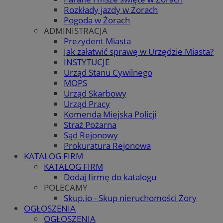
Rozkłady jazdy w Żorach
Pogoda w Żorach
ADMINISTRACJA
Prezydent Miasta
Jak załatwić sprawę w Urzędzie Miasta?
INSTYTUCJE
Urząd Stanu Cywilnego
MOPS
Urząd Skarbowy
Urząd Pracy
Komenda Miejska Policji
Straż Pożarna
Sąd Rejonowy
Prokuratura Rejonowa
KATALOG FIRM
KATALOG FIRM
Dodaj firmę do katalogu
POLECAMY
Skup.io - Skup nieruchomości Żory
OGŁOSZENIA
OGŁOSZENIA