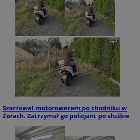
Szarżował motorowerem po chodniku w
Żorach. Zatrzymał go policjant po służbie