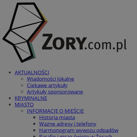
AKTUALNOŚCI
Wiadomości lokalne
Ciekawe artykuły
Artykuły sponsorowane
KRYMINALNE
MIASTO
INFORMACJE O MIEŚCIE
Historia miasta
Ważne adresy i telefony
Harmonogram wywozu odpadów
Parafie i msze święte w Żorach