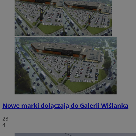
Nowe marki dołączają do Galerii Wiślanka
23
4