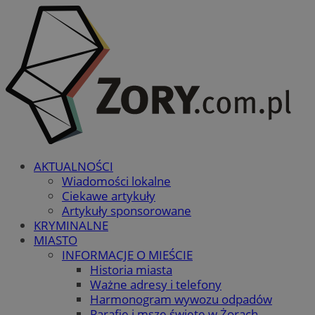
AKTUALNOŚCI
Wiadomości lokalne
Ciekawe artykuły
Artykuły sponsorowane
KRYMINALNE
MIASTO
INFORMACJE O MIEŚCIE
Historia miasta
Ważne adresy i telefony
Harmonogram wywozu odpadów
Parafie i msze święte w Żorach