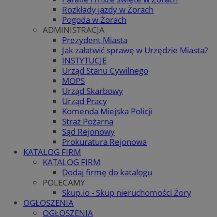
Rozkłady jazdy w Żorach
Pogoda w Żorach
ADMINISTRACJA
Prezydent Miasta
Jak załatwić sprawę w Urzędzie Miasta?
INSTYTUCJE
Urząd Stanu Cywilnego
MOPS
Urząd Skarbowy
Urząd Pracy
Komenda Miejska Policji
Straż Pożarna
Sąd Rejonowy
Prokuratura Rejonowa
KATALOG FIRM
KATALOG FIRM
Dodaj firmę do katalogu
POLECAMY
Skup.io - Skup nieruchomości Żory
OGŁOSZENIA
OGŁOSZENIA