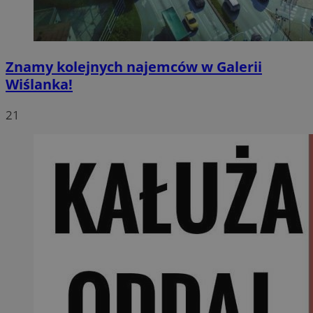
Znamy kolejnych najemców w Galerii
Wiślanka!
21