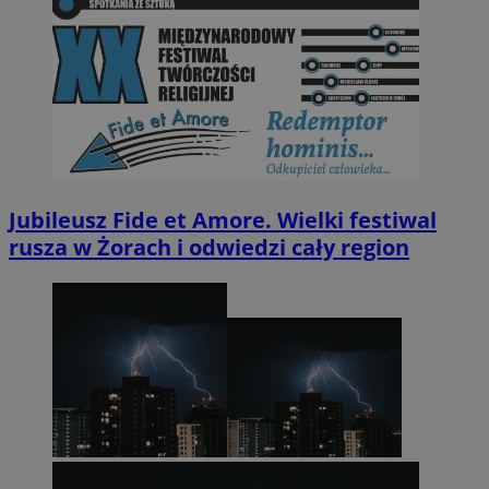
Jubileusz Fide et Amore. Wielki festiwal
rusza w Żorach i odwiedzi cały region