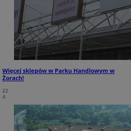
Więcej sklepów w Parku Handlowym w
Żorach!
22
4