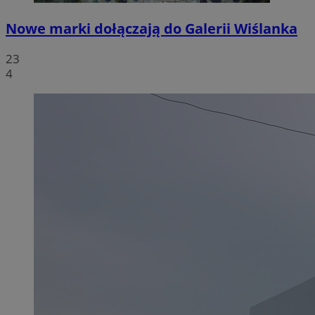
Nowe marki dołączają do Galerii Wiślanka
23
4