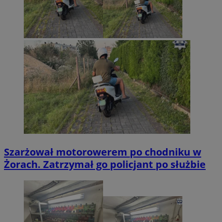
Szarżował motorowerem po chodniku w
Żorach. Zatrzymał go policjant po służbie