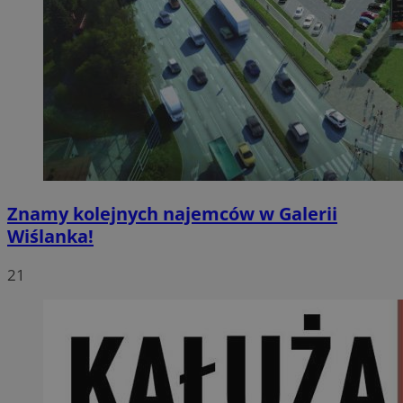
Znamy kolejnych najemców w Galerii
Wiślanka!
21