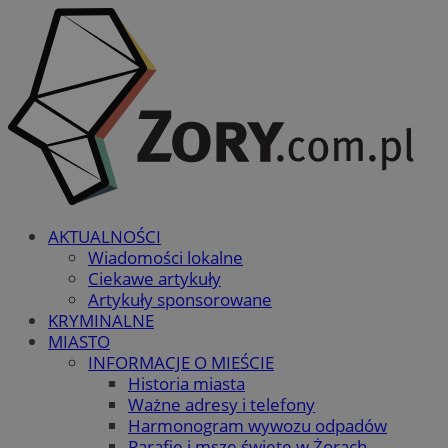
AKTUALNOŚCI
Wiadomości lokalne
Ciekawe artykuły
Artykuły sponsorowane
KRYMINALNE
MIASTO
INFORMACJE O MIEŚCIE
Historia miasta
Ważne adresy i telefony
Harmonogram wywozu odpadów
Parafie i msze święte w Żorach