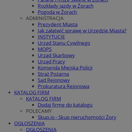
Rozkłady jazdy w Żorach
Pogoda w Żorach
ADMINISTRACJA
Prezydent Miasta
Jak załatwić sprawę w Urzędzie Miasta?
INSTYTUCJE
Urząd Stanu Cywilnego
MOPS
Urząd Skarbowy
Urząd Pracy
Komenda Miejska Policji
Straż Pożarna
Sąd Rejonowy
Prokuratura Rejonowa
KATALOG FIRM
KATALOG FIRM
Dodaj firmę do katalogu
POLECAMY
Skup.io - Skup nieruchomości Żory
OGŁOSZENIA
OGŁOSZENIA