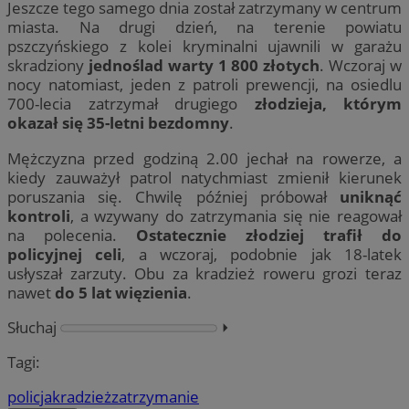
Jeszcze tego samego dnia został zatrzymany w centrum
miasta. Na drugi dzień, na terenie powiatu
pszczyńskiego z kolei kryminalni ujawnili w garażu
skradziony
jednoślad warty 1 800 złotych
. Wczoraj w
nocy natomiast, jeden z patroli prewencji, na osiedlu
700-lecia zatrzymał drugiego
złodzieja, którym
okazał się 35-letni bezdomny
.
Mężczyzna przed godziną 2.00 jechał na rowerze, a
kiedy zauważył patrol natychmiast zmienił kierunek
poruszania się. Chwilę później próbował
uniknąć
kontroli
, a wzywany do zatrzymania się nie reagował
na polecenia.
Ostatecznie złodziej trafił do
policyjnej celi
, a wczoraj, podobnie jak 18-latek
usłyszał zarzuty. Obu za kradzież roweru grozi teraz
nawet
do 5 lat więzienia
.
Słuchaj
⏵︎
Tagi:
policja
kradzież
zatrzymanie