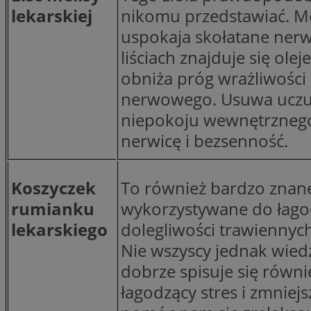
lekarskiej
nikomu przedstawiać. Me
uspokaja skołatane nerw
li_gc
liściach znajduje się olej
obniża próg wrażliwości
CookieScriptConse
nerwowego. Usuwa uczuc
niepokoju wewnętrznego
nerwicę i bezsenność.
Nazwa
Koszyczek
To również bardzo znane 
Nazwa
Nazwa
gid_CAESEEbgrCsX
rumianku
wykorzystywane do łago
_ga_L2744325BY
__mguid_
tt_viewer
lekarskiego
dolegliwości trawiennyc
_ga
Nie wszyscy jednak wied
DSID
dobrze spisuje się równi
łagodzący stres i zmniejs
ADKUID