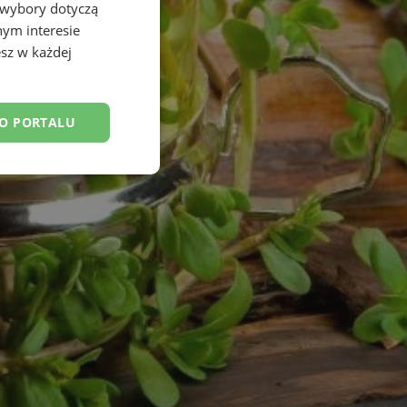
 wybory dotyczą
nym interesie
sz w każdej
DO PORTALU
esklasyfikowane
ane
owanie użytkownika i
j.