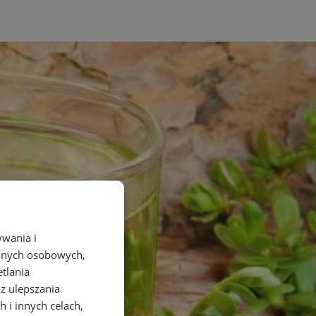
ywania i
danych osobowych,
etlania
az ulepszania
 i innych celach,