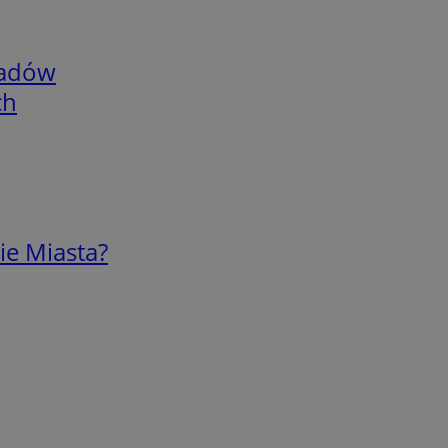
adów
ch
ie Miasta?