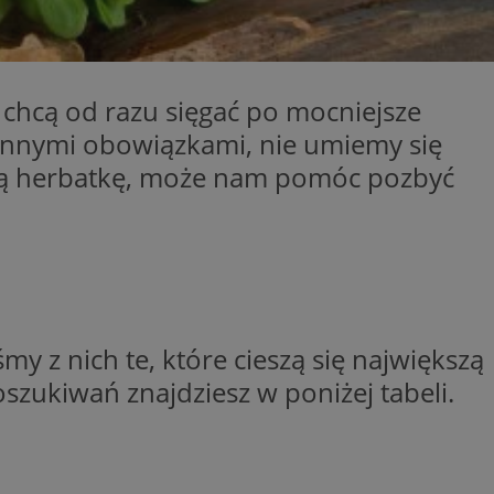
entyfikator sesji.
entyfikator sesji.
entyfikator sesji.
 chcą od razu sięgać po mocniejsze
niania ludzi i
trony internetowej,
iennymi obowiązkami, nie umiemy się
e ważnych raportów
ryny internetowej.
ową herbatkę, może nam pomóc pozbyć
 identyfikatora
erów obsługuje
ekście
lu optymalizacji
 do przechowywania
śmy z nich te, które cieszą się największą
niu do usług
e, czy użytkownik
enia lub reklamy.
szukiwań znajdziesz w poniżej tabeli.
nformacje o zgodzie
ncjach dotyczących
ia z witryny.
olityki prywatności
ich przestrzeganie
temu użytkownik nie