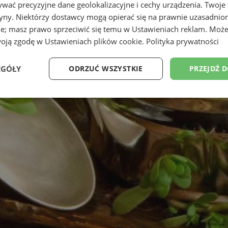
wać precyzyjne dane geolokalizacyjne i cechy urządzenia. Twoje
tryny. Niektórzy dostawcy mogą opierać się na prawnie uzasadnio
ie; masz prawo sprzeciwić się temu w
Ustawieniach reklam
. Może
woją zgodę w
Ustawieniach plików cookie
.
Polityka prywatności
EGÓŁY
ODRZUĆ WSZYSTKIE
PRZEJDŹ 
Wydajność
Targetowanie
Funkcjonalność
Ni
ezbędne
Wydajność
Targetowanie
Funkcjonalność
Niesklasyfikow
ie umożliwiają korzystanie z podstawowych funkcji strony internetowej, takich jak log
Bez niezbędnych plików cookie nie można prawidłowo korzystać ze strony internetowe
Okres
Provider
/
Domena
Opis
przechowywania