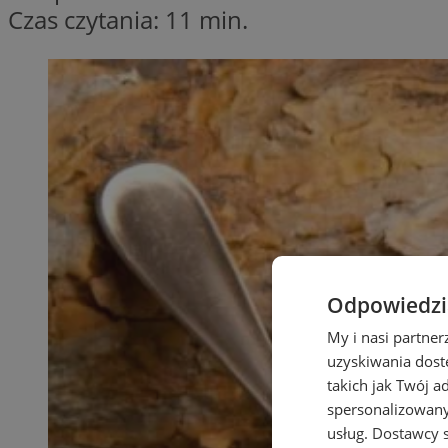
Czas czytania: 11 min.
Odpowiedzia
My i nasi partne
uzyskiwania dost
takich jak Twój a
spersonalizowanyc
usług.
Dostawcy s