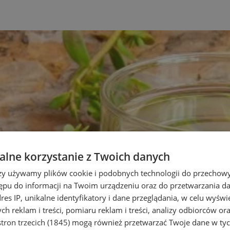
lne korzystanie z Twoich danych
rzy używamy plików cookie i podobnych technologii do przechow
ępu do informacji na Twoim urządzeniu oraz do przetwarzania 
dres IP, unikalne identyfikatory i dane przeglądania, w celu wyświ
h reklam i treści, pomiaru reklam i treści, analizy odbiorców or
tron trzecich (1845)
mogą również przetwarzać Twoje dane w tych