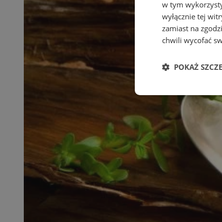
w tym wykorzysty
wyłącznie tej wi
zamiast na zgodz
chwili wycofać s
POKAŻ SZCZ
Niezbędne
Ni
Niezbędne pliki cook
zarządzanie kontem. 
Nazwa