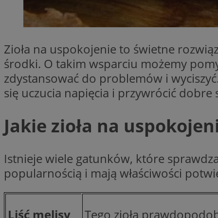
SessID
QeSessID
MvSessID
Zioła na uspokojenie to świetne rozwią
__cf_bm
środki. O takim wsparciu możemy pomyś
zdystansować do problemów i wyciszyć
suid
się uczucia napięcia i przywrócić dobr
INGRESSCOOKIE
Jakie zioła na uspokojeni
euds
Istnieje wiele gatunków, które sprawdza
popularnością i mają właściwości potwi
VISITOR_PRIVACY_
Liść melisy
Tego zioła prawdopodobn