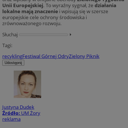
Unii Europejskiej
. To wyraźny sygnał, że
działania
lokalne mają znaczenie
i wpisują się w szersze
europejskie cele ochrony środowiska i
zrównoważonego rozwoju.
Słuchaj
⏵︎
Tagi:
recykling
Festiwal Górnej Odry
Zielony Piknik
Udostępnij
Justyna Dudek
Źródło:
UM Żory
reklama