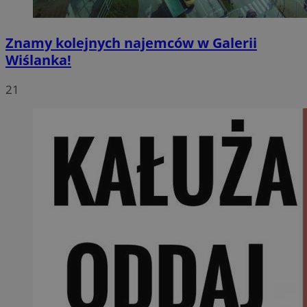
Znamy kolejnych najemców w Galerii
Wiślanka!
21