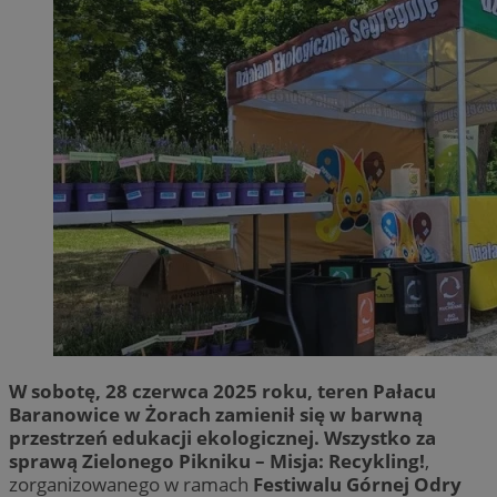
W sobotę, 28 czerwca 2025 roku, teren Pałacu
Baranowice w Żorach zamienił się w barwną
przestrzeń edukacji ekologicznej. Wszystko za
sprawą Zielonego Pikniku – Misja: Recykling!
,
zorganizowanego w ramach
Festiwalu Górnej Odry