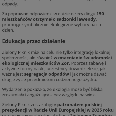
odpady.
Za poprawne odpowiedzi w quizie o recyklingu
150
mieszkańców otrzymało sadzonki lawendy
,
promując symbolicznie ekologiczne wybory na co
dzień.
Edukacja przez działanie
Zielony Piknik miał na celu nie tylko integrację lokalnej
społeczności, ale również
wzmacnianie świadomości
ekologicznej mieszkańców Żor
. Poprzez zabawę i
aktywne formy nauki, uczestnicy dowiedzieli się, jak
ważna jest
segregacja odpadów
i jak można dawać
drugie życie przedmiotom codziennego użytku.
Wydarzenie pokazało, że ekologia może być bliska,
zrozumiała i angażująca – bez względu na wiek.
Zielony Piknik został objęty
patronatem polskiej
prezydencji w Radzie Unii Europejskiej w 2025 roku
oraz wpisany w oficjalne obchody
Zielonego Tygodnia