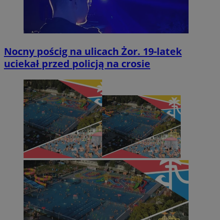
Nocny pościg na ulicach Żor. 19-latek
uciekał przed policją na crosie