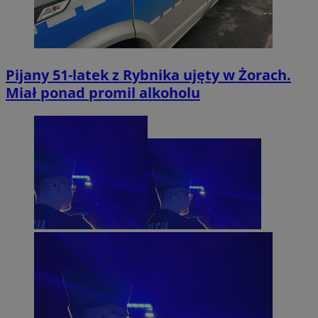
Pijany 51-latek z Rybnika ujęty w Żorach.
Miał ponad promil alkoholu