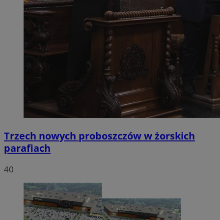
Trzech nowych proboszczów w żorskich
parafiach
40