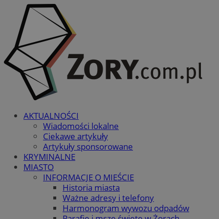
AKTUALNOŚCI
Wiadomości lokalne
Ciekawe artykuły
Artykuły sponsorowane
KRYMINALNE
MIASTO
INFORMACJE O MIEŚCIE
Historia miasta
Ważne adresy i telefony
Harmonogram wywozu odpadów
Parafie i msze święte w Żorach