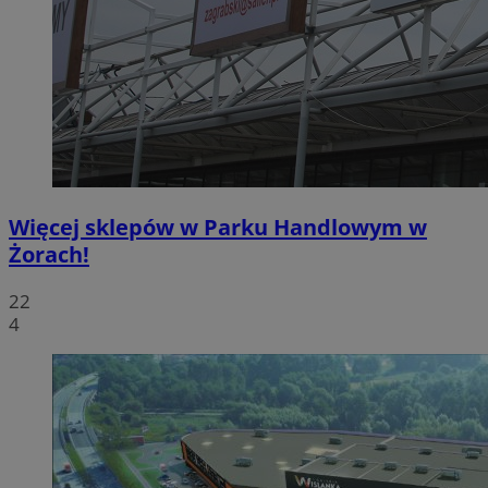
Więcej sklepów w Parku Handlowym w
Żorach!
22
4