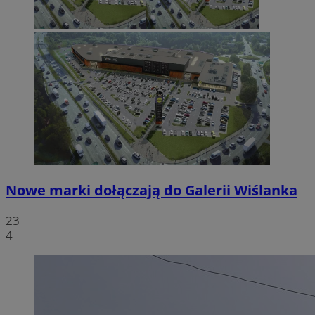
Nowe marki dołączają do Galerii Wiślanka
23
4