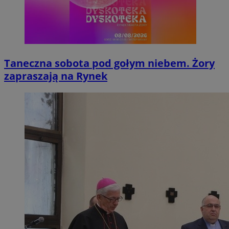
Taneczna sobota pod gołym niebem. Żory
zapraszają na Rynek