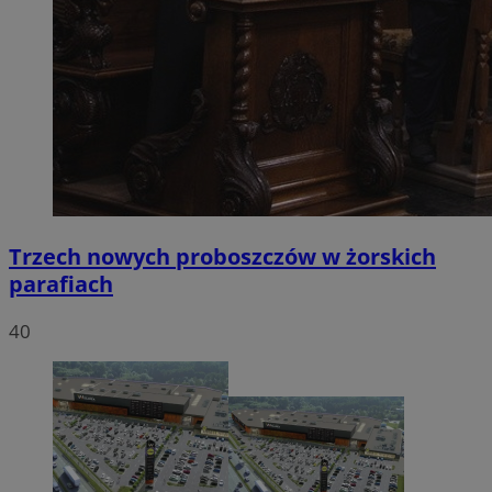
Trzech nowych proboszczów w żorskich
parafiach
40