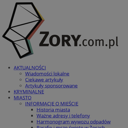
AKTUALNOŚCI
Wiadomości lokalne
Ciekawe artykuły
Artykuły sponsorowane
KRYMINALNE
MIASTO
INFORMACJE O MIEŚCIE
Historia miasta
Ważne adresy i telefony
Harmonogram wywozu odpadów
Parafie i msze święte w Żorach