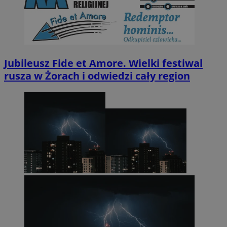
Jubileusz Fide et Amore. Wielki festiwal
rusza w Żorach i odwiedzi cały region