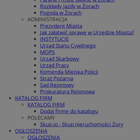
Rozkłady jazdy w Żorach
Pogoda w Żorach
ADMINISTRACJA
Prezydent Miasta
Jak załatwić sprawę w Urzędzie Miasta?
INSTYTUCJE
Urząd Stanu Cywilnego
MOPS
Urząd Skarbowy
Urząd Pracy
Komenda Miejska Policji
Straż Pożarna
Sąd Rejonowy
Prokuratura Rejonowa
KATALOG FIRM
KATALOG FIRM
Dodaj firmę do katalogu
POLECAMY
Skup.io - Skup nieruchomości Żory
OGŁOSZENIA
OGŁOSZENIA