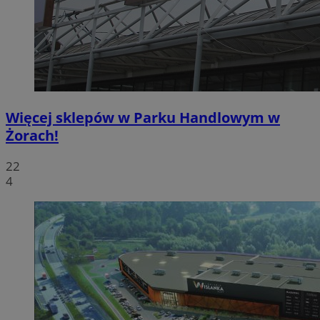
Więcej sklepów w Parku Handlowym w
Żorach!
22
4