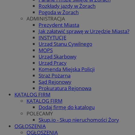
Rozkłady jazdy w Żorach
Pogoda w Żorach
ADMINISTRACJA
Prezydent Miasta
Jak załatwić sprawę w Urzędzie Miasta?
INSTYTUCJE
Urząd Stanu Cywilnego
MOPS
Urząd Skarbowy
Urząd Pracy
Komenda Miejska Policji
Straż Pożarna
Sąd Rejonowy
Prokuratura Rejonowa
KATALOG FIRM
KATALOG FIRM
Dodaj firmę do katalogu
POLECAMY
Skup.io - Skup nieruchomości Żory
OGŁOSZENIA
OGŁOSZENIA