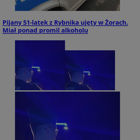
Pijany 51-latek z Rybnika ujęty w Żorach.
Miał ponad promil alkoholu