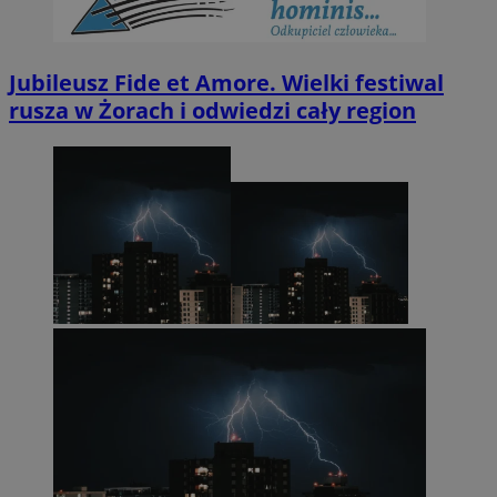
Jubileusz Fide et Amore. Wielki festiwal
rusza w Żorach i odwiedzi cały region