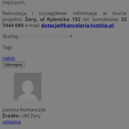
mężczyzn.
Rekrutacja i szczegółowe informacje w biurze
projektu:
Żory, ul Rybnicka 152
tel. kontaktowy
32
7444 680
e-mail:
dotacje@kancelaria-Iustitia.pl
.
Słuchaj
⏵︎
Tagi:
nabór
Udostępnij
Justyna Romanczyk
Źródło:
UM Żory
reklama