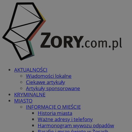
AKTUALNOŚCI
Wiadomości lokalne
Ciekawe artykuły
Artykuły sponsorowane
KRYMINALNE
MIASTO
INFORMACJE O MIEŚCIE
Historia miasta
Ważne adresy i telefony
Harmonogram wywozu odpadów
Parafie i msze święte w Żorach