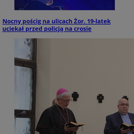
Nocny pościg na ulicach Żor. 19-latek
uciekał przed policją na crosie