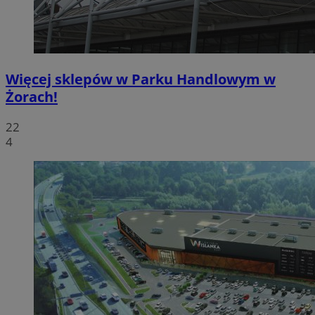
Więcej sklepów w Parku Handlowym w
Żorach!
22
4