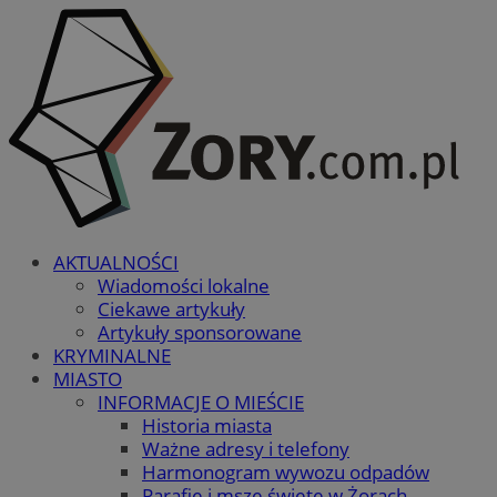
AKTUALNOŚCI
Wiadomości lokalne
Ciekawe artykuły
Artykuły sponsorowane
KRYMINALNE
MIASTO
INFORMACJE O MIEŚCIE
Historia miasta
Ważne adresy i telefony
Harmonogram wywozu odpadów
Parafie i msze święte w Żorach