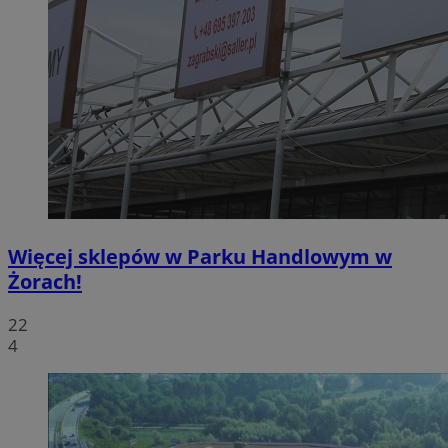
Więcej sklepów w Parku Handlowym w
Żorach!
22
4