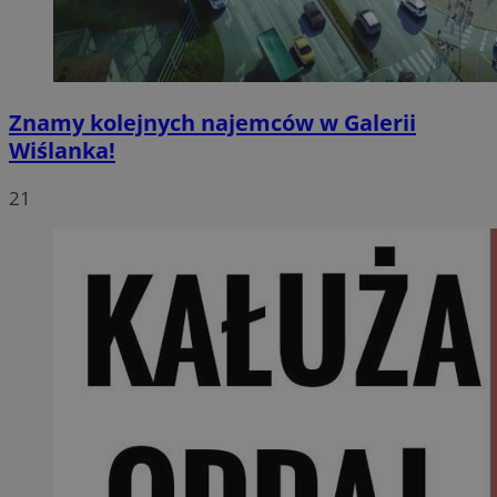
Znamy kolejnych najemców w Galerii
Wiślanka!
21