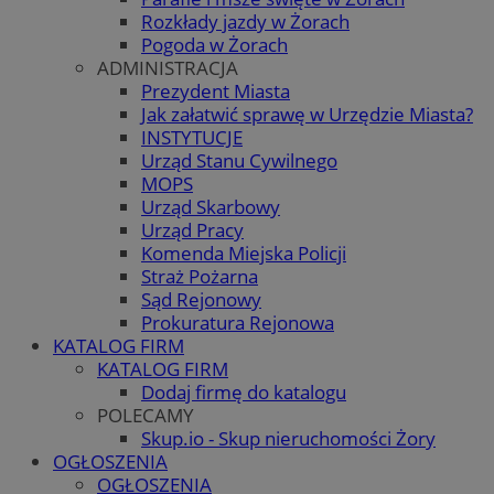
Rozkłady jazdy w Żorach
Pogoda w Żorach
ADMINISTRACJA
Prezydent Miasta
Jak załatwić sprawę w Urzędzie Miasta?
INSTYTUCJE
Urząd Stanu Cywilnego
MOPS
Urząd Skarbowy
Urząd Pracy
Komenda Miejska Policji
Straż Pożarna
Sąd Rejonowy
Prokuratura Rejonowa
KATALOG FIRM
KATALOG FIRM
Dodaj firmę do katalogu
POLECAMY
Skup.io - Skup nieruchomości Żory
OGŁOSZENIA
OGŁOSZENIA