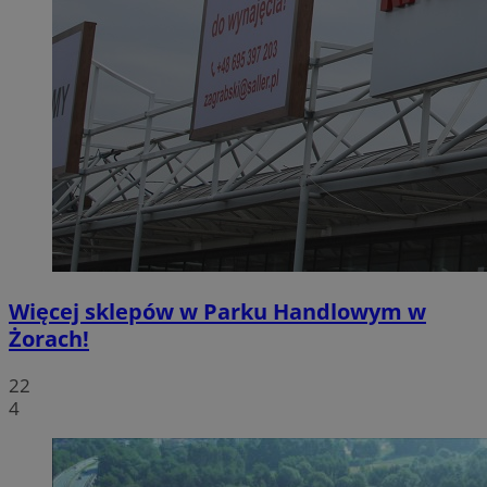
Więcej sklepów w Parku Handlowym w
Żorach!
22
4