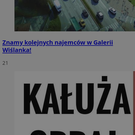
Znamy kolejnych najemców w Galerii
Wiślanka!
21