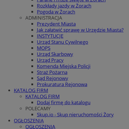
Rozkłady jazdy w Żorach
Pogoda w Żorach
ADMINISTRACJA
Prezydent Miasta
Jak załatwić sprawę w Urzędzie Miasta?
INSTYTUCJE
Urząd Stanu Cywilnego
MOPS
Urząd Skarbowy
Urząd Pracy
Komenda Miejska Policji
Straż Pożarna
Sąd Rejonowy
Prokuratura Rejonowa
KATALOG FIRM
KATALOG FIRM
Dodaj firmę do katalogu
POLECAMY
Skup.io - Skup nieruchomości Żory
OGŁOSZENIA
OGŁOSZENIA