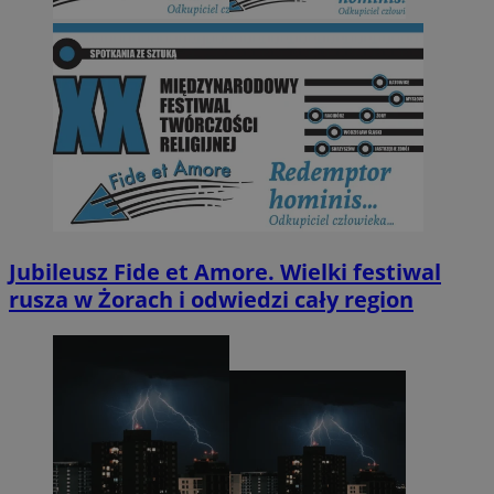
Jubileusz Fide et Amore. Wielki festiwal
rusza w Żorach i odwiedzi cały region