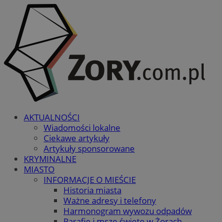
AKTUALNOŚCI
Wiadomości lokalne
Ciekawe artykuły
Artykuły sponsorowane
KRYMINALNE
MIASTO
INFORMACJE O MIEŚCIE
Historia miasta
Ważne adresy i telefony
Harmonogram wywozu odpadów
Parafie i msze święte w Żorach