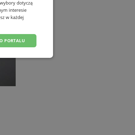
 wybory dotyczą
nym interesie
sz w każdej
DO PORTALU
esklasyfikowane
ane
owanie użytkownika i
j.