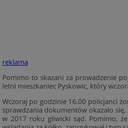
SessID
QeSessID
MvSessID
__cf_bm
suid
reklama
INGRESSCOOKIE
Pomimo to skazani za prowadzenie poj
letni mieszkaniec Pyskowic, który wcz
euds
Wczoraj po godzinie 16.00 policjanci żo
sprawdzania dokumentów okazało się, 
VISITOR_PRIVACY_
w 2017 roku gliwicki sąd. Pomimo, że
wsiadania za kółko, zaryzykował i tym s