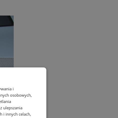
ywania i
danych osobowych,
etlania
az ulepszania
 i innych celach,