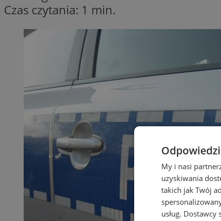
Czas czytania: 1 min.
Odpowiedzia
My i nasi partne
uzyskiwania dost
takich jak Twój a
spersonalizowanyc
usług.
Dostawcy s