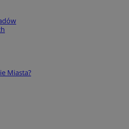
adów
ch
ie Miasta?