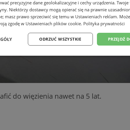
wać precyzyjne dane geolokalizacyjne i cechy urządzenia. Twoje
tryny. Niektórzy dostawcy mogą opierać się na prawnie uzasadnio
ie; masz prawo sprzeciwić się temu w
Ustawieniach reklam
. Może
woją zgodę w
Ustawieniach plików cookie
.
Polityka prywatności
EGÓŁY
ODRZUĆ WSZYSTKIE
PRZEJDŹ 
Wydajność
Targetowanie
Funkcjonalność
Ni
ić do więzienia nawet na 5 lat.
ezbędne
Wydajność
Targetowanie
Funkcjonalność
Niesklasyfikow
ie umożliwiają korzystanie z podstawowych funkcji strony internetowej, takich jak log
Bez niezbędnych plików cookie nie można prawidłowo korzystać ze strony internetowe
Okres
Provider
/
Domena
Opis
przechowywania