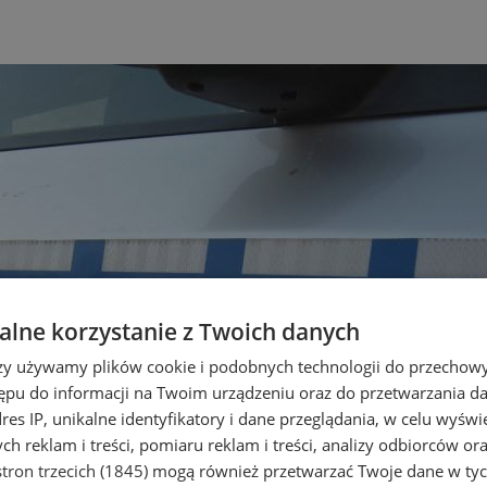
lne korzystanie z Twoich danych
rzy używamy plików cookie i podobnych technologii do przechow
ępu do informacji na Twoim urządzeniu oraz do przetwarzania 
dres IP, unikalne identyfikatory i dane przeglądania, w celu wyświ
h reklam i treści, pomiaru reklam i treści, analizy odbiorców or
tron trzecich (1845)
mogą również przetwarzać Twoje dane w tych