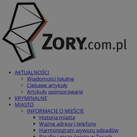
AKTUALNOŚCI
Wiadomości lokalne
Ciekawe artykuły
Artykuły sponsorowane
KRYMINALNE
MIASTO
INFORMACJE O MIEŚCIE
Historia miasta
Ważne adresy i telefony
Harmonogram wywozu odpadów
Parafie i msze święte w Żorach