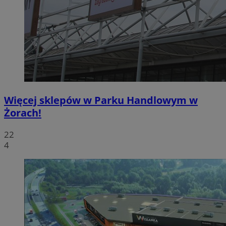
Więcej sklepów w Parku Handlowym w
Żorach!
22
4