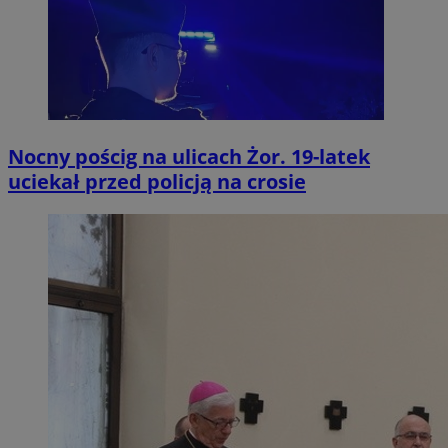
Nocny pościg na ulicach Żor. 19-latek
uciekał przed policją na crosie