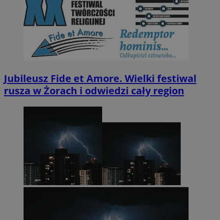
Jubileusz Fide et Amore. Wielki festiwal
rusza w Żorach i odwiedzi cały region