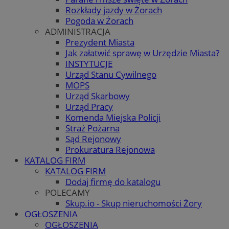
Rozkłady jazdy w Żorach
Pogoda w Żorach
ADMINISTRACJA
Prezydent Miasta
Jak załatwić sprawę w Urzędzie Miasta?
INSTYTUCJE
Urząd Stanu Cywilnego
MOPS
Urząd Skarbowy
Urząd Pracy
Komenda Miejska Policji
Straż Pożarna
Sąd Rejonowy
Prokuratura Rejonowa
KATALOG FIRM
KATALOG FIRM
Dodaj firmę do katalogu
POLECAMY
Skup.io - Skup nieruchomości Żory
OGŁOSZENIA
OGŁOSZENIA