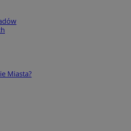
adów
ch
ie Miasta?