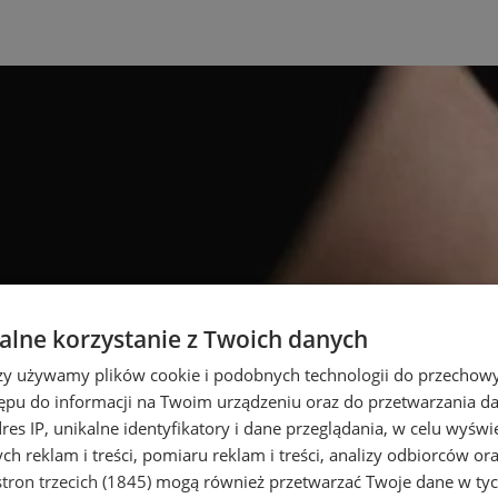
lne korzystanie z Twoich danych
rzy używamy plików cookie i podobnych technologii do przechow
ępu do informacji na Twoim urządzeniu oraz do przetwarzania 
dres IP, unikalne identyfikatory i dane przeglądania, w celu wyświ
h reklam i treści, pomiaru reklam i treści, analizy odbiorców or
tron trzecich (1845)
mogą również przetwarzać Twoje dane w tych