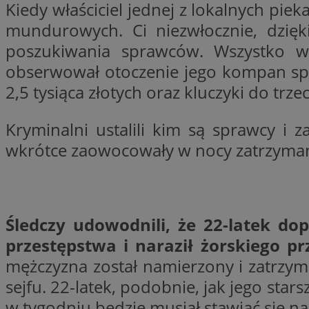
Kiedy właściciel jednej z lokalnych pie
mundurowych. Ci niezwłocznie, dzięki
poszukiwania sprawców. Wszystko ws
li_gc
obserwował otoczenie jego kompan splą
2,5 tysiąca złotych oraz kluczyki do tr
CookieScriptConse
Kryminalni ustalili kim są sprawcy i z
wkrótce zaowocowały w nocy zatrzymanie
Nazwa
Nazwa
Nazwa
gid_CAESEEbgrCsX
_ga_L2744325BY
Śledczy udowodnili, że 22-latek d
__mguid_
tt_viewer
przestępstwa i naraził żorskiego prz
_ga
mężczyzna został namierzony i zatrzym
DSID
sejfu. 22-latek, podobnie, jak jego stars
ADKUID
w tygodniu będzie musiał stawiać się na