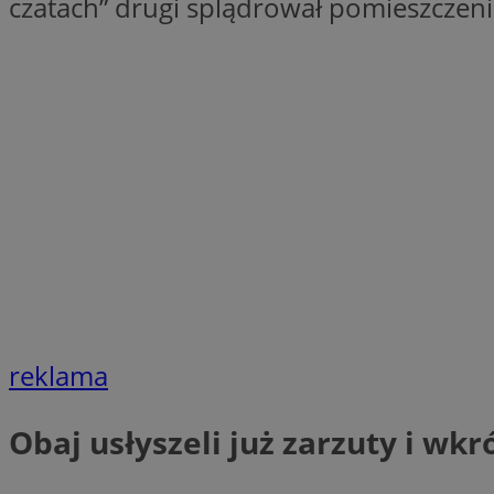
czatach” drugi splądrował pomieszczeni
SessID
QeSessID
MvSessID
__cf_bm
suid
INGRESSCOOKIE
euds
reklama
VISITOR_PRIVACY_
Obaj usłyszeli już zarzuty i wk