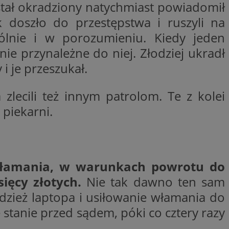
został okradziony natychmiast powiadomił
woich preferencji,
 z regulacjami
k doszło do przestępstwa i ruszyli na
ólnie i w porozumieniu. Kiedy jeden
y gościa na
nych celów
e przynależne do niej. Złodziej ukradł
i je przeszukał.
rzez usługę Cookie-
preferencji
 na pliki cookie.
ookie Cookie-
 zlecili też innym patrolom. Te z kolei
piekarni.
lytics do
i włamania, w warunkach powrotu do
ookie jest używany
iewer”, aby pomóc
acznej identyfikacji
e widzisz w naszych
dostępu do strony
sięcy złotych.
Nie tak dawno ten sam
Analytics - co
ej, aby śledzić
anej usługi
e użytkowników i
rozróżniania
dzież laptopa i usiłowanie włamania do
 konkretnej
. Pomaga w
e losowo
zyfrowany /
ta. Jest on
ce stanie przed sądem, póki co cztery razy
izowanych
nie i służy do
eń użytkowników i
 sesji i kampanii
ry identyfikuje
iu korzystania z