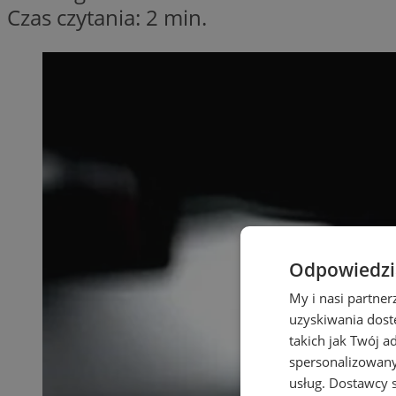
Czas czytania: 2 min.
Odpowiedzia
My i nasi partne
uzyskiwania dost
takich jak Twój a
spersonalizowanyc
usług.
Dostawcy s