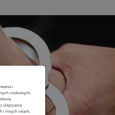
ywania i
danych osobowych,
etlania
az ulepszania
 i innych celach,