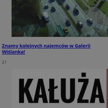
Znamy kolejnych najemców w Galerii
Wiślanka!
21