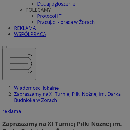
Dodaj ogłoszenie
POLECAMY
Protocol IT
Pracuj.pl - praca w Żorach
REKLAMA
WSPÓŁPRACA
Wiadomości lokalne
Zapraszamy na XI Turniej Piłki Nożnej im. Darka
Budnioka w Żorach
reklama
Zapraszamy na XI Turniej Piłki Nożnej im.