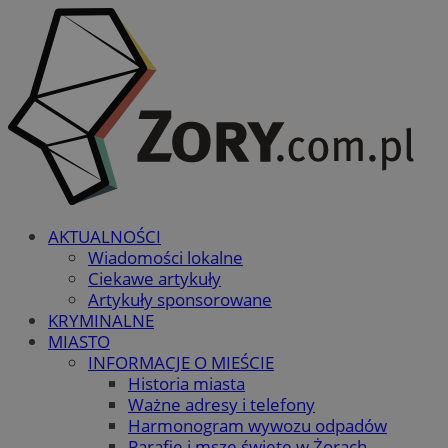
AKTUALNOŚCI
Wiadomości lokalne
Ciekawe artykuły
Artykuły sponsorowane
KRYMINALNE
MIASTO
INFORMACJE O MIEŚCIE
Historia miasta
Ważne adresy i telefony
Harmonogram wywozu odpadów
Parafie i msze święte w Żorach