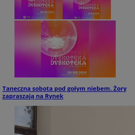
Taneczna sobota pod gołym niebem. Żory
zapraszają na Rynek