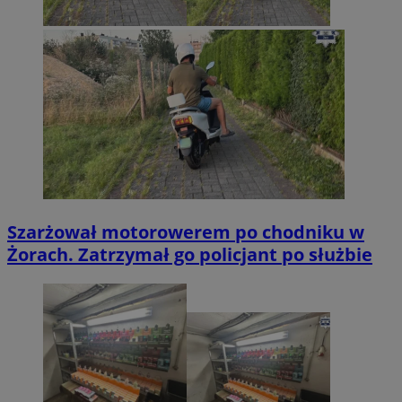
Szarżował motorowerem po chodniku w
Żorach. Zatrzymał go policjant po służbie