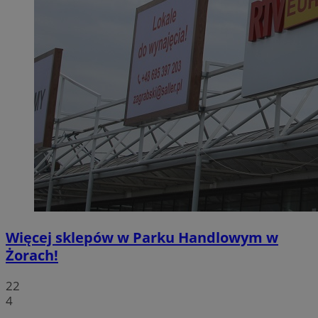
Więcej sklepów w Parku Handlowym w
Żorach!
22
4