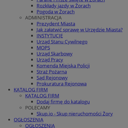
Rozkłady jazdy w Żorach
Pogoda w Żorach
ADMINISTRACJA
Prezydent Miasta
Jak załatwić sprawę w Urzędzie Miasta?
INSTYTUCJE
Urząd Stanu Cywilnego
MOPS
Urząd Skarbowy
Urząd Pracy
Komenda Miejska Policji
Straż Pożarna
Sąd Rejonowy
Prokuratura Rejonowa
KATALOG FIRM
KATALOG FIRM
Dodaj firmę do katalogu
POLECAMY
Skup.io - Skup nieruchomości Żory
OGŁOSZENIA
OGŁOSZENIA