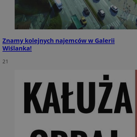
Znamy kolejnych najemców w Galerii
Wiślanka!
21