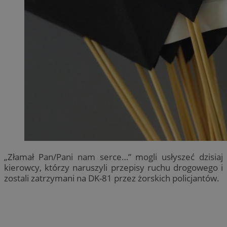
„Złamał Pan/Pani nam serce…” mogli usłyszeć dzisiaj
kierowcy, którzy naruszyli przepisy ruchu drogowego i
zostali zatrzymani na DK-81 przez żorskich policjantów.