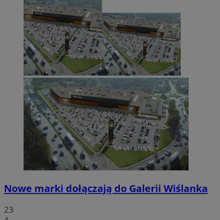
Nowe marki dołączają do Galerii Wiślanka
23
4