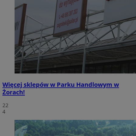
Więcej sklepów w Parku Handlowym w
Żorach!
22
4