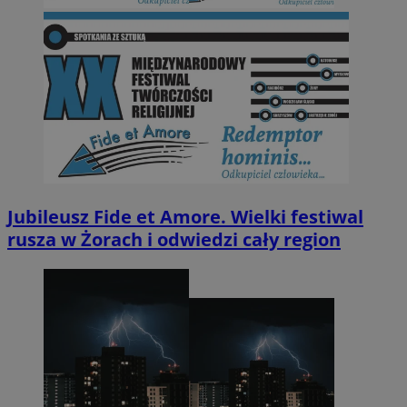
Jubileusz Fide et Amore. Wielki festiwal
rusza w Żorach i odwiedzi cały region