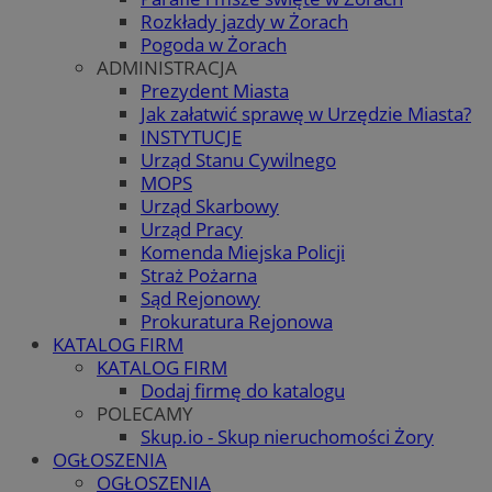
Rozkłady jazdy w Żorach
Pogoda w Żorach
ADMINISTRACJA
Prezydent Miasta
Jak załatwić sprawę w Urzędzie Miasta?
INSTYTUCJE
Urząd Stanu Cywilnego
MOPS
Urząd Skarbowy
Urząd Pracy
Komenda Miejska Policji
Straż Pożarna
Sąd Rejonowy
Prokuratura Rejonowa
KATALOG FIRM
KATALOG FIRM
Dodaj firmę do katalogu
POLECAMY
Skup.io - Skup nieruchomości Żory
OGŁOSZENIA
OGŁOSZENIA