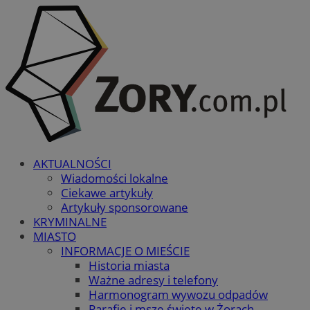
AKTUALNOŚCI
Wiadomości lokalne
Ciekawe artykuły
Artykuły sponsorowane
KRYMINALNE
MIASTO
INFORMACJE O MIEŚCIE
Historia miasta
Ważne adresy i telefony
Harmonogram wywozu odpadów
Parafie i msze święte w Żorach