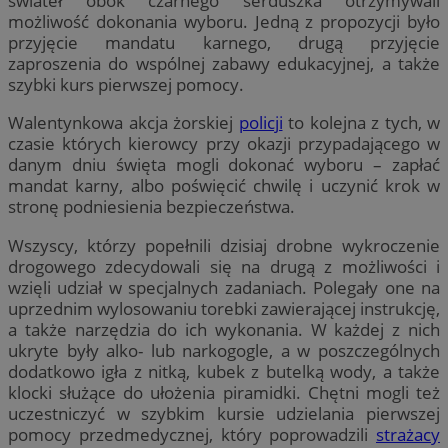
świateł obok czarnego serduszka otrzymywali
możliwość dokonania wyboru. Jedną z propozycji było
przyjęcie mandatu karnego, drugą przyjęcie
zaproszenia do wspólnej zabawy edukacyjnej, a także
szybki kurs pierwszej pomocy.
Walentynkowa akcja żorskiej
policji
to kolejna z tych, w
czasie których kierowcy przy okazji przypadającego w
danym dniu święta mogli dokonać wyboru – zapłać
mandat karny, albo poświęcić chwilę i uczynić krok w
stronę podniesienia bezpieczeństwa.
Wszyscy, którzy popełnili dzisiaj drobne wykroczenie
drogowego zdecydowali się na drugą z możliwości i
wzięli udział w specjalnych zadaniach. Polegały one na
uprzednim wylosowaniu torebki zawierającej instrukcję,
a także narzędzia do ich wykonania. W każdej z nich
ukryte były alko- lub narkogogle, a w poszczególnych
dodatkowo igła z nitką, kubek z butelką wody, a także
klocki służące do ułożenia piramidki. Chętni mogli też
uczestniczyć w szybkim kursie udzielania pierwszej
pomocy przedmedycznej, który poprowadzili
strażacy