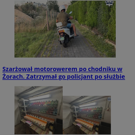
Szarżował motorowerem po chodniku w
Żorach. Zatrzymał go policjant po służbie