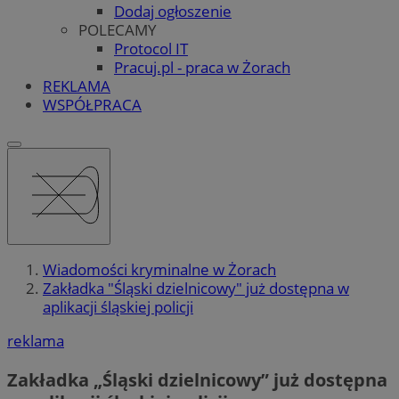
Dodaj ogłoszenie
POLECAMY
Protocol IT
Pracuj.pl - praca w Żorach
REKLAMA
WSPÓŁPRACA
Wiadomości kryminalne w Żorach
Zakładka "Śląski dzielnicowy" już dostępna w
aplikacji śląskiej policji
reklama
Zakładka „Śląski dzielnicowy” już dostępna