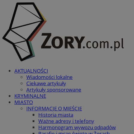
AKTUALNOŚCI
Wiadomości lokalne
Ciekawe artykuły
Artykuły sponsorowane
KRYMINALNE
MIASTO
INFORMACJE O MIEŚCIE
Historia miasta
Ważne adresy i telefony
Harmonogram wywozu odpadów
Parafie i msze święte w Żorach