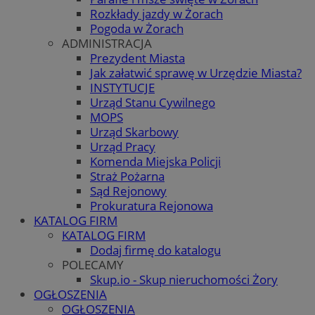
Rozkłady jazdy w Żorach
Pogoda w Żorach
ADMINISTRACJA
Prezydent Miasta
Jak załatwić sprawę w Urzędzie Miasta?
INSTYTUCJE
Urząd Stanu Cywilnego
MOPS
Urząd Skarbowy
Urząd Pracy
Komenda Miejska Policji
Straż Pożarna
Sąd Rejonowy
Prokuratura Rejonowa
KATALOG FIRM
KATALOG FIRM
Dodaj firmę do katalogu
POLECAMY
Skup.io - Skup nieruchomości Żory
OGŁOSZENIA
OGŁOSZENIA