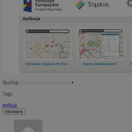
Słuchaj
⏵︎
Tagi:
policja
Udostępnij