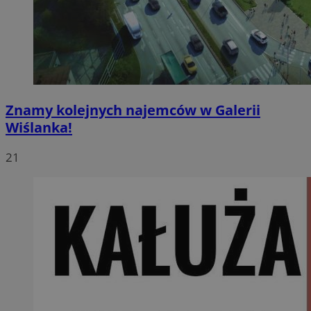
Znamy kolejnych najemców w Galerii
Wiślanka!
21