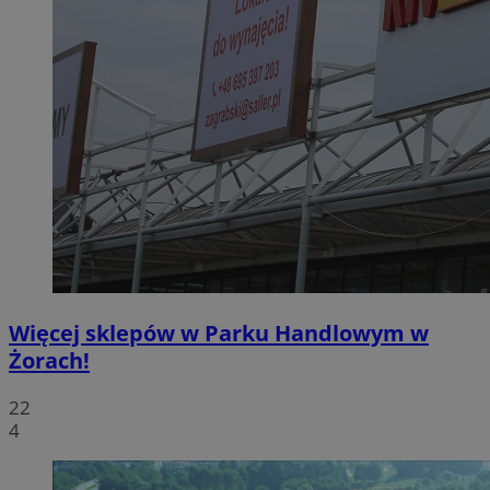
Więcej sklepów w Parku Handlowym w
Żorach!
22
4