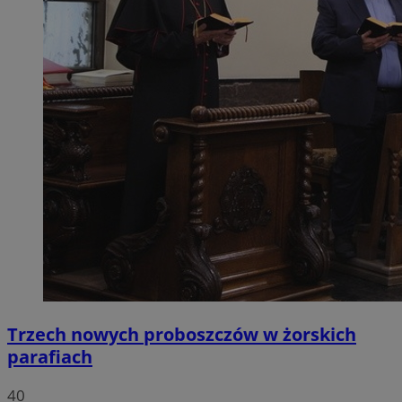
Trzech nowych proboszczów w żorskich
parafiach
40