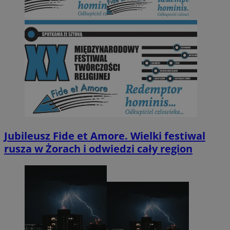
Jubileusz Fide et Amore. Wielki festiwal
rusza w Żorach i odwiedzi cały region