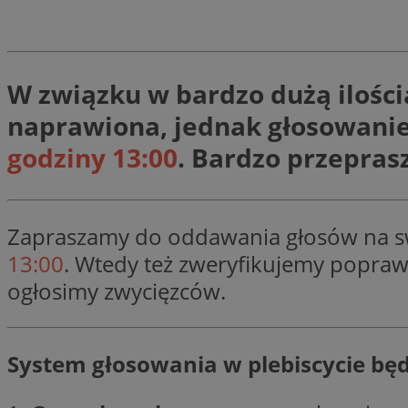
li_gc
W związku w bardzo dużą ilości
naprawiona, jednak głosowanie
CookieScriptConse
godziny 13:00
. Bardzo przeprasz
Zapraszamy do oddawania głosów na s
Nazwa
Nazwa
13:00
. Wtedy też zweryfikujemy popraw
Nazwa
gid_CAESEEbgrCsX
_ga_L2744325BY
ogłosimy zwycięzców.
__mguid_
tt_viewer
_ga
DSID
System głosowania w plebiscycie będ
ADKUID