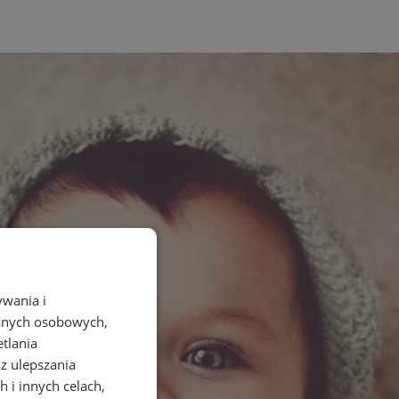
ywania i
danych osobowych,
etlania
az ulepszania
 i innych celach,