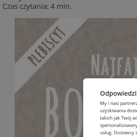
Czas czytania: 4 min.
Odpowiedzia
My i nasi partne
uzyskiwania dost
takich jak Twój a
spersonalizowanyc
usług.
Dostawcy s