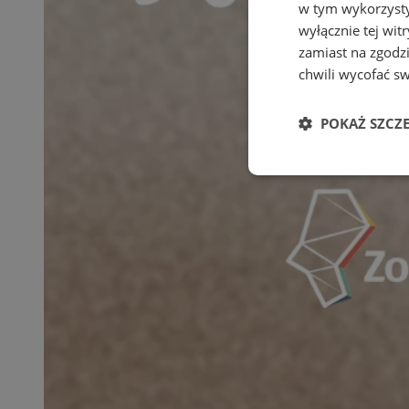
w tym wykorzysty
wyłącznie tej wi
zamiast na zgodz
chwili wycofać s
POKAŻ SZCZ
Niezbędne
Ni
Niezbędne pliki cook
zarządzanie kontem. 
Nazwa