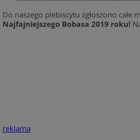
SessID
Do naszego plebiscytu zgłoszono całe m
QeSessID
Najfajniejszego Bobasa 2019 roku!
Na
MvSessID
__cf_bm
suid
INGRESSCOOKIE
euds
VISITOR_PRIVACY_
reklama