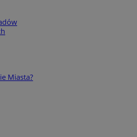
adów
ch
ie Miasta?