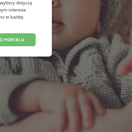
 wybory dotyczą
nym interesie
sz w każdej
DO PORTALU
esklasyfikowane
ane
owanie użytkownika i
j.