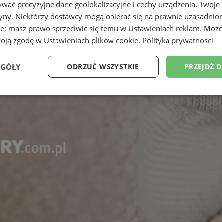
wać precyzyjne dane geolokalizacyjne i cechy urządzenia. Twoje
tryny. Niektórzy dostawcy mogą opierać się na prawnie uzasadnio
ie; masz prawo sprzeciwić się temu w
Ustawieniach reklam
. Może
woją zgodę w
Ustawieniach plików cookie
.
Polityka prywatności
EGÓŁY
ODRZUĆ WSZYSTKIE
PRZEJDŹ 
Wydajność
Targetowanie
Funkcjonalność
Ni
ezbędne
Wydajność
Targetowanie
Funkcjonalność
Niesklasyfikow
ie umożliwiają korzystanie z podstawowych funkcji strony internetowej, takich jak log
Bez niezbędnych plików cookie nie można prawidłowo korzystać ze strony internetowe
Okres
Provider
/
Domena
Opis
przechowywania