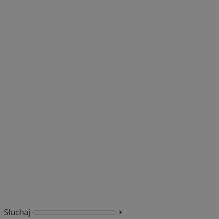
Słuchaj
⏵︎