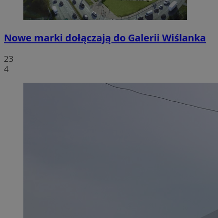
Nowe marki dołączają do Galerii Wiślanka
23
4