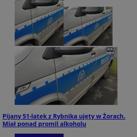
Pijany 51-latek z Rybnika ujęty w Żorach.
Miał ponad promil alkoholu