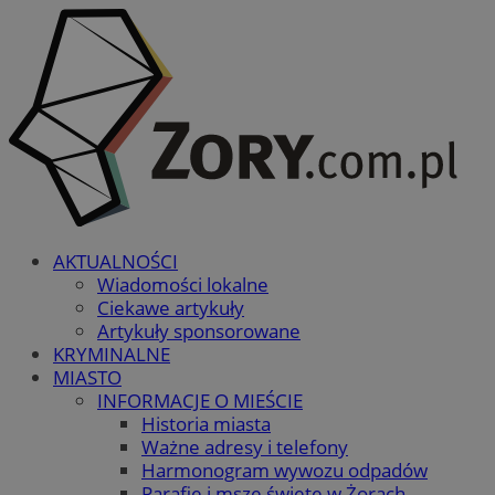
AKTUALNOŚCI
Wiadomości lokalne
Ciekawe artykuły
Artykuły sponsorowane
KRYMINALNE
MIASTO
INFORMACJE O MIEŚCIE
Historia miasta
Ważne adresy i telefony
Harmonogram wywozu odpadów
Parafie i msze święte w Żorach