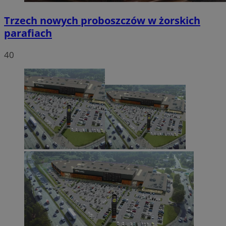
Trzech nowych proboszczów w żorskich
parafiach
40