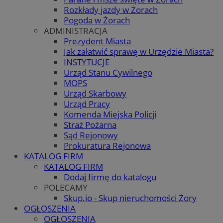
Rozkłady jazdy w Żorach
Pogoda w Żorach
ADMINISTRACJA
Prezydent Miasta
Jak załatwić sprawę w Urzędzie Miasta?
INSTYTUCJE
Urząd Stanu Cywilnego
MOPS
Urząd Skarbowy
Urząd Pracy
Komenda Miejska Policji
Straż Pożarna
Sąd Rejonowy
Prokuratura Rejonowa
KATALOG FIRM
KATALOG FIRM
Dodaj firmę do katalogu
POLECAMY
Skup.io - Skup nieruchomości Żory
OGŁOSZENIA
OGŁOSZENIA