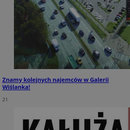
Znamy kolejnych najemców w Galerii
Wiślanka!
21