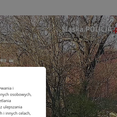
ywania i
danych osobowych,
etlania
az ulepszania
 i innych celach,