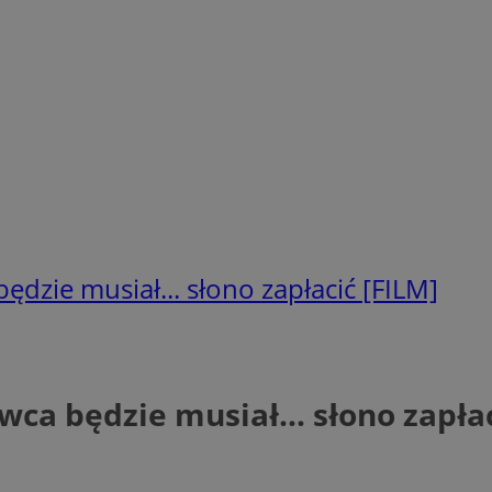
dzie musiał... słono zapłacić [FILM]
wca będzie musiał… słono zapłac