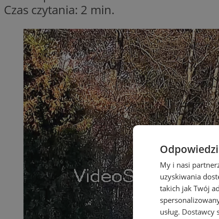
Czas czytania: 2 min.
Odpowiedzia
My i nasi partne
uzyskiwania dost
takich jak Twój a
spersonalizowanyc
usług.
Dostawcy s