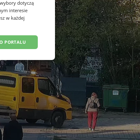
 wybory dotyczą
nym interesie
sz w każdej
DO PORTALU
esklasyfikowane
ane
owanie użytkownika i
j.