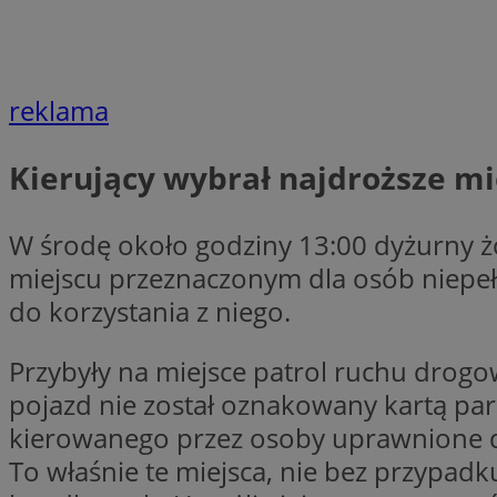
li_gc
reklama
CookieScriptConse
Kierujący wybrał najdroższe m
W środę około godziny 13:00 dyżurny ż
miejscu przeznaczonym dla osób niepeł
Nazwa
Nazwa
do korzystania z niego.
Nazwa
gid_CAESEEbgrCsX
_ga_L2744325BY
__mguid_
tt_viewer
Przybyły na miejsce patrol ruchu drogow
_ga
pojazd nie został oznakowany kartą pa
DSID
kierowanego przez osoby uprawnione do
To właśnie te miejsca, nie bez przypadku 
ADKUID