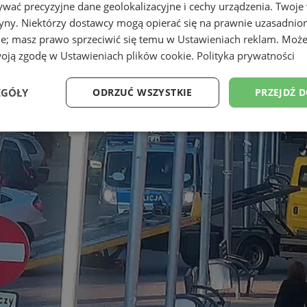
wać precyzyjne dane geolokalizacyjne i cechy urządzenia. Twoje
tryny. Niektórzy dostawcy mogą opierać się na prawnie uzasadnio
ie; masz prawo sprzeciwić się temu w
Ustawieniach reklam
. Może
woją zgodę w
Ustawieniach plików cookie
.
Polityka prywatności
EGÓŁY
ODRZUĆ WSZYSTKIE
PRZEJDŹ 
Wydajność
Targetowanie
Funkcjonalność
Ni
ezbędne
Wydajność
Targetowanie
Funkcjonalność
Niesklasyfikow
ie umożliwiają korzystanie z podstawowych funkcji strony internetowej, takich jak log
Bez niezbędnych plików cookie nie można prawidłowo korzystać ze strony internetowe
Okres
Provider
/
Domena
Opis
przechowywania