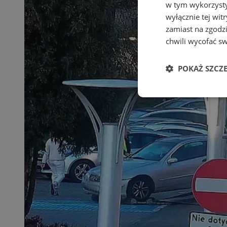
w tym wykorzysty
wyłącznie tej wi
zamiast na zgodz
chwili wycofać s
POKAŻ SZCZ
Niezbędne
Ni
Niezbędne pliki cook
zarządzanie kontem. 
Nazwa