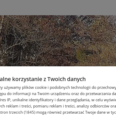
lne korzystanie z Twoich danych
rzy używamy plików cookie i podobnych technologii do przechow
ępu do informacji na Twoim urządzeniu oraz do przetwarzania 
dres IP, unikalne identyfikatory i dane przeglądania, w celu wyświ
h reklam i treści, pomiaru reklam i treści, analizy odbiorców or
tron trzecich (1845)
mogą również przetwarzać Twoje dane w tych