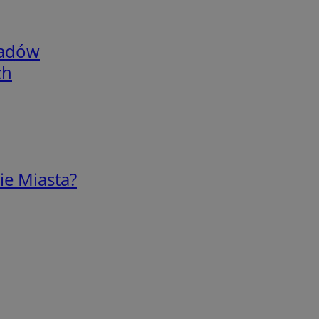
adów
ch
ie Miasta?