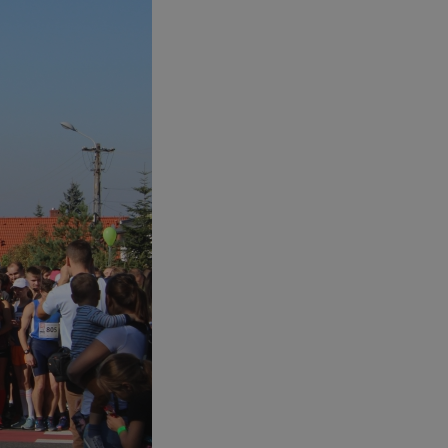
entyfikator sesji.
entyfikator sesji.
entyfikator sesji.
niania ludzi i
trony internetowej,
e ważnych raportów
ryny internetowej.
 identyfikatora
erów obsługuje
ekście
lu optymalizacji
 do przechowywania
niu do usług
e, czy użytkownik
enia lub reklamy.
nformacje o zgodzie
ncjach dotyczących
ia z witryny.
olityki prywatności
ich przestrzeganie
temu użytkownik nie