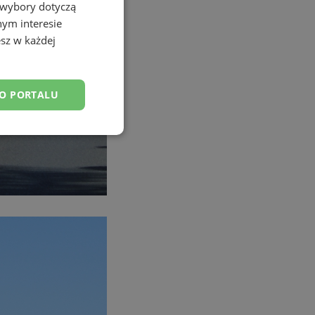
 wybory dotyczą
nym interesie
sz w każdej
DO PORTALU
esklasyfikowane
ane
owanie użytkownika i
j.