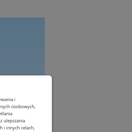
ywania i
danych osobowych,
etlania
az ulepszania
 i innych celach,