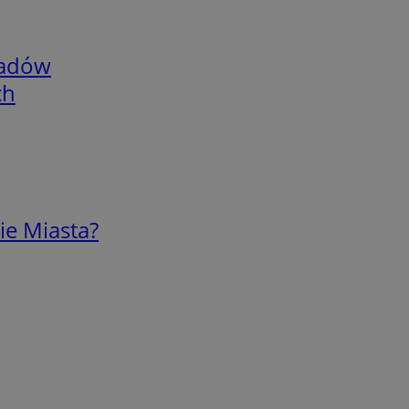
adów
ch
ie Miasta?