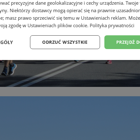
wać precyzyjne dane geolokalizacyjne i cechy urządzenia. Twoje
tryny. Niektórzy dostawcy mogą opierać się na prawnie uzasadnio
ie; masz prawo sprzeciwić się temu w
Ustawieniach reklam
. Może
woją zgodę w
Ustawieniach plików cookie
.
Polityka prywatności
EGÓŁY
ODRZUĆ WSZYSTKIE
PRZEJDŹ 
Wydajność
Targetowanie
Funkcjonalność
Ni
ezbędne
Wydajność
Targetowanie
Funkcjonalność
Niesklasyfikow
ie umożliwiają korzystanie z podstawowych funkcji strony internetowej, takich jak log
Bez niezbędnych plików cookie nie można prawidłowo korzystać ze strony internetowe
Okres
Provider
/
Domena
Opis
przechowywania