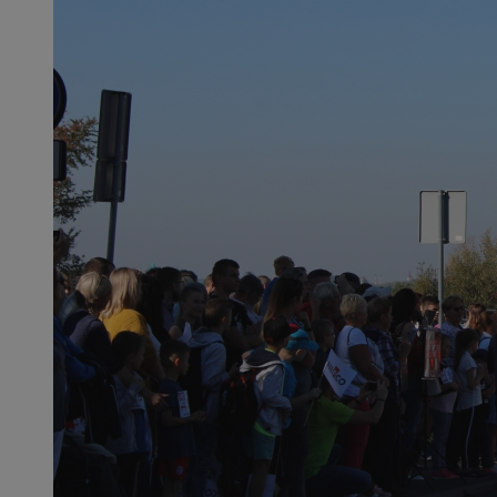
SessID
QeSessID
MvSessID
__cf_bm
suid
INGRESSCOOKIE
euds
VISITOR_PRIVACY_