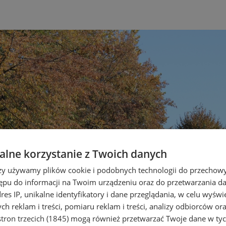
lne korzystanie z Twoich danych
rzy używamy plików cookie i podobnych technologii do przechow
ępu do informacji na Twoim urządzeniu oraz do przetwarzania 
dres IP, unikalne identyfikatory i dane przeglądania, w celu wyświ
h reklam i treści, pomiaru reklam i treści, analizy odbiorców or
tron trzecich (1845)
mogą również przetwarzać Twoje dane w tych