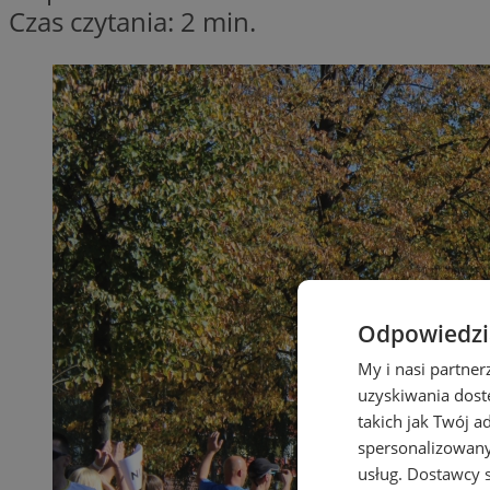
Czas czytania: 2 min.
Odpowiedzia
My i nasi partne
uzyskiwania dost
takich jak Twój a
spersonalizowanyc
usług.
Dostawcy s