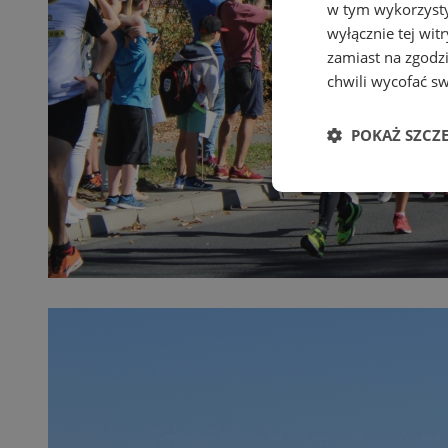
w tym wykorzysty
wyłącznie tej wi
zamiast na zgodz
chwili wycofać s
POKAŻ SZCZ
Niezbędne
Ni
Niezbędne pliki cook
zarządzanie kontem. 
Nazwa