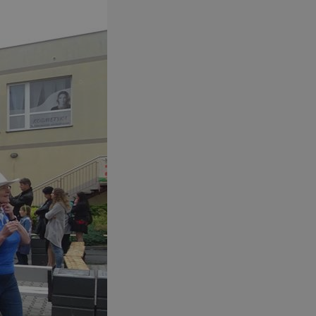
entyfikator sesji.
entyfikator sesji.
entyfikator sesji.
niania ludzi i
trony internetowej,
e ważnych raportów
ryny internetowej.
 identyfikatora
erów obsługuje
ekście
lu optymalizacji
 do przechowywania
niu do usług
e, czy użytkownik
enia lub reklamy.
nformacje o zgodzie
ncjach dotyczących
ia z witryny.
olityki prywatności
ich przestrzeganie
temu użytkownik nie