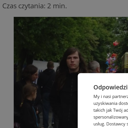
Czas czytania: 2 min.
Odpowiedzia
My i nasi partne
uzyskiwania dost
takich jak Twój a
spersonalizowanyc
usług.
Dostawcy s