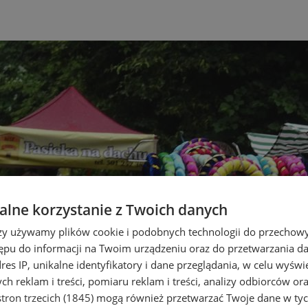
lne korzystanie z Twoich danych
rzy używamy plików cookie i podobnych technologii do przechow
ępu do informacji na Twoim urządzeniu oraz do przetwarzania 
dres IP, unikalne identyfikatory i dane przeglądania, w celu wyświ
h reklam i treści, pomiaru reklam i treści, analizy odbiorców or
tron trzecich (1845)
mogą również przetwarzać Twoje dane w tych