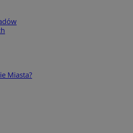
adów
ch
ie Miasta?