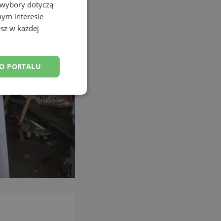
 wybory dotyczą
nym interesie
sz w każdej
DO PORTALU
esklasyfikowane
ane
owanie użytkownika i
j.