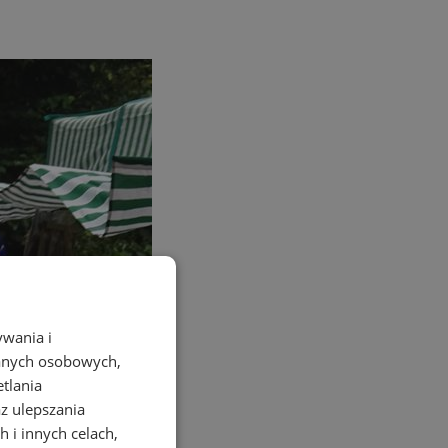
ywania i
danych osobowych,
etlania
az ulepszania
 i innych celach,