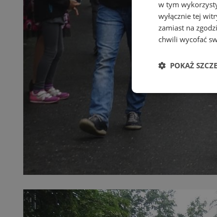
w tym wykorzysty
wyłącznie tej wi
zamiast na zgodz
chwili wycofać s
POKAŻ SZCZ
Niezbędne
Ni
Niezbędne pliki cook
zarządzanie kontem. 
Nazwa