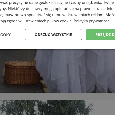
wać precyzyjne dane geolokalizacyjne i cechy urządzenia. Twoje
tryny. Niektórzy dostawcy mogą opierać się na prawnie uzasadnio
ie; masz prawo sprzeciwić się temu w
Ustawieniach reklam
. Może
woją zgodę w
Ustawieniach plików cookie
.
Polityka prywatności
EGÓŁY
ODRZUĆ WSZYSTKIE
PRZEJDŹ 
Wydajność
Targetowanie
Funkcjonalność
Ni
ezbędne
Wydajność
Targetowanie
Funkcjonalność
Niesklasyfikow
ie umożliwiają korzystanie z podstawowych funkcji strony internetowej, takich jak log
Bez niezbędnych plików cookie nie można prawidłowo korzystać ze strony internetowe
Okres
Provider
/
Domena
Opis
przechowywania