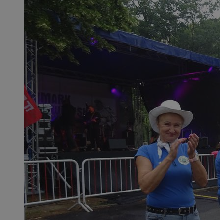
SessID
QeSessID
MvSessID
__cf_bm
suid
INGRESSCOOKIE
euds
VISITOR_PRIVACY_