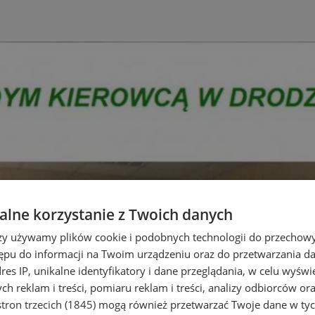
lne korzystanie z Twoich danych
rzy używamy plików cookie i podobnych technologii do przechow
ępu do informacji na Twoim urządzeniu oraz do przetwarzania 
dres IP, unikalne identyfikatory i dane przeglądania, w celu wyświ
h reklam i treści, pomiaru reklam i treści, analizy odbiorców or
tron trzecich (1845)
mogą również przetwarzać Twoje dane w tych