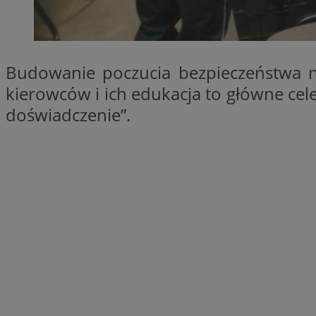
SessID
QeSessID
MvSessID
Budowanie poczucia bezpieczeństwa 
__cf_bm
kierowców i ich edukacja to główne ce
doświadczenie”.
suid
INGRESSCOOKIE
euds
VISITOR_PRIVACY_