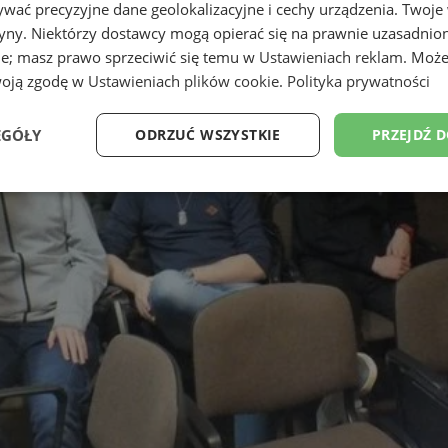
wać precyzyjne dane geolokalizacyjne i cechy urządzenia. Twoje
tryny. Niektórzy dostawcy mogą opierać się na prawnie uzasadnio
ie; masz prawo sprzeciwić się temu w
Ustawieniach reklam
. Może
woją zgodę w
Ustawieniach plików cookie
.
Polityka prywatności
EGÓŁY
ODRZUĆ WSZYSTKIE
PRZEJDŹ 
Wydajność
Targetowanie
Funkcjonalność
Ni
ezbędne
Wydajność
Targetowanie
Funkcjonalność
Niesklasyfikow
ie umożliwiają korzystanie z podstawowych funkcji strony internetowej, takich jak log
Bez niezbędnych plików cookie nie można prawidłowo korzystać ze strony internetowe
Okres
Provider
/
Domena
Opis
przechowywania