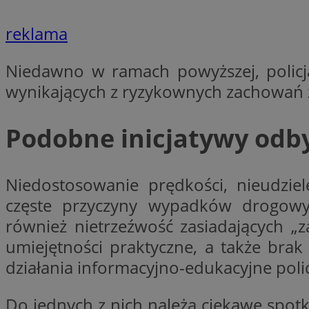
reklama
li_gc
Niedawno w ramach powyższej, policjan
wynikających z ryzykownych zachowań 
CookieScriptConse
Podobne inicjatywy odby
Nazwa
Niedostosowanie prędkości, nieudziel
Nazwa
Nazwa
częste przyczyny wypadków drogow
gid_CAESEEbgrCsX
_ga_L2744325BY
__mguid_
również nietrzeźwość zasiadających „
tt_viewer
_ga
umiejętności praktyczne, a także bra
DSID
działania informacyjno-edukacyjne polic
Do jednych z nich należą ciekawe spo
ADKUID