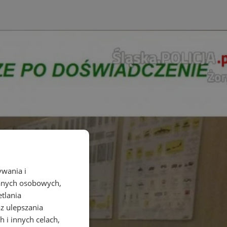
ywania i
danych osobowych,
etlania
az ulepszania
 i innych celach,