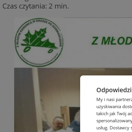
Czas czytania: 2 min.
Odpowiedzia
My i nasi partne
uzyskiwania dost
takich jak Twój a
spersonalizowanyc
usług.
Dostawcy s