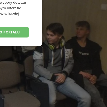
 wybory dotyczą
nym interesie
sz w każdej
DO PORTALU
esklasyfikowane
ane
owanie użytkownika i
j.