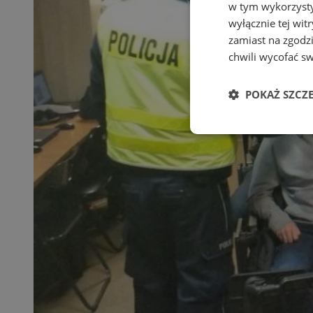
w tym wykorzysty
wyłącznie tej wi
zamiast na zgodz
chwili wycofać s
POKAŻ SZCZ
Niezbędne
Ni
Niezbędne pliki cook
zarządzanie kontem. 
Nazwa