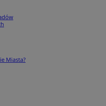
adów
ch
ie Miasta?