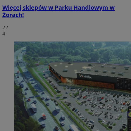
Więcej sklepów w Parku Handlowym w
Żorach!
22
4