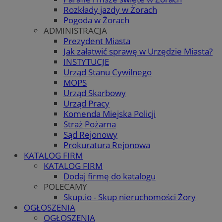
Rozkłady jazdy w Żorach
Pogoda w Żorach
ADMINISTRACJA
Prezydent Miasta
Jak załatwić sprawę w Urzędzie Miasta?
INSTYTUCJE
Urząd Stanu Cywilnego
MOPS
Urząd Skarbowy
Urząd Pracy
Komenda Miejska Policji
Straż Pożarna
Sąd Rejonowy
Prokuratura Rejonowa
KATALOG FIRM
KATALOG FIRM
Dodaj firmę do katalogu
POLECAMY
Skup.io - Skup nieruchomości Żory
OGŁOSZENIA
OGŁOSZENIA