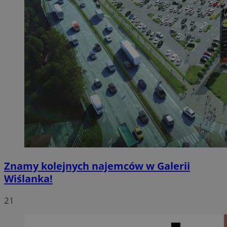
Znamy kolejnych najemców w Galerii
Wiślanka!
21