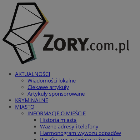
AKTUALNOŚCI
Wiadomości lokalne
Ciekawe artykuły
Artykuły sponsorowane
KRYMINALNE
MIASTO
INFORMACJE O MIEŚCIE
Historia miasta
Ważne adresy i telefony
Harmonogram wywozu odpadów
Parafie i msze święte w Żorach