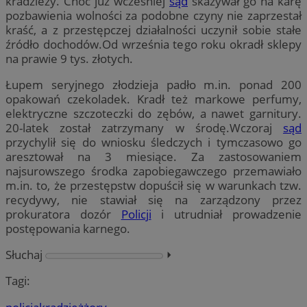
kradzieży. Choć już wcześniej
sąd
skazywał go na karę
pozbawienia wolności za podobne czyny nie zaprzestał
kraść, a z przestępczej działalności uczynił sobie stałe
źródło dochodów.Od września tego roku okradł sklepy
na prawie 9 tys. złotych.
Łupem seryjnego złodzieja padło m.in. ponad 200
opakowań czekoladek. Kradł też markowe perfumy,
elektryczne szczoteczki do zębów, a nawet garnitury.
20-latek został zatrzymany w środę.Wczoraj
sąd
przychylił się do wniosku śledczych i tymczasowo go
aresztował na 3 miesiące. Za zastosowaniem
najsurowszego środka zapobiegawczego przemawiało
m.in. to, że przestępstw dopuścił się w warunkach tzw.
recydywy, nie stawiał się na zarządzony przez
prokuratora dozór
Policji
i utrudniał prowadzenie
postępowania karnego.
Słuchaj
⏵︎
Tagi: