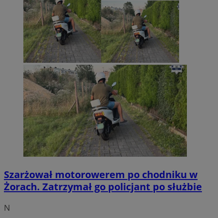
Szarżował motorowerem po chodniku w
Żorach. Zatrzymał go policjant po służbie
N