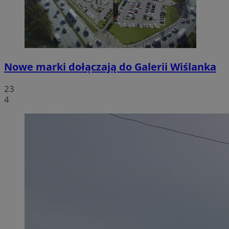
Nowe marki dołączają do Galerii Wiślanka
23
4