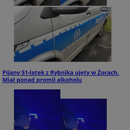
Pijany 51-latek z Rybnika ujęty w Żorach.
Miał ponad promil alkoholu