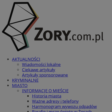
AKTUALNOŚCI
Wiadomości lokalne
Ciekawe artykuły
Artykuły sponsorowane
KRYMINALNE
MIASTO
INFORMACJE O MIEŚCIE
Historia miasta
Ważne adresy i telefony
Harmonogram wywozu odpadów
Parafie i msze święte w Żorach