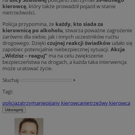
kierowcę
, który także prowadził pojazd w stanie
nietrzeźwości.
Policja przypomina, że
każdy, kto siada za
kierownicą po alkoholu
, stwarza poważne zagrożenie
zarówno dla siebie, jak i innych uczestników ruchu
drogowego. Dzięki
czujnej reakcji świadków
udało się
zapobiec potencjalnie niebezpiecznej sytuacji.
Akcja
„Widzisz – reaguj”
ma na celu zwiększenie
bezpieczeństwa na drogach, a każda taka interwencja
może uratować życie.
Słuchaj
⏵︎
Tagi:
policja
zatrzymanie
pijany kierowca
nietrzeźwy kierowca
Udostępnij