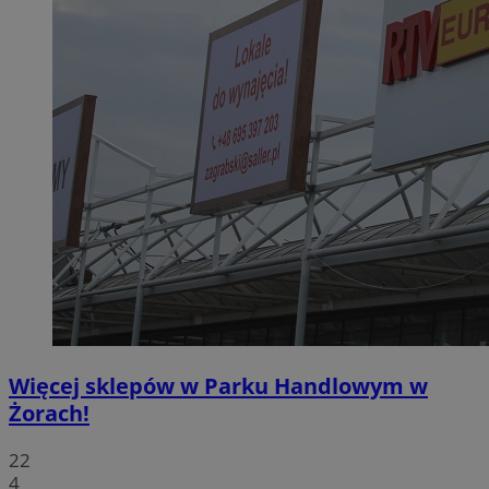
Więcej sklepów w Parku Handlowym w
Żorach!
22
4