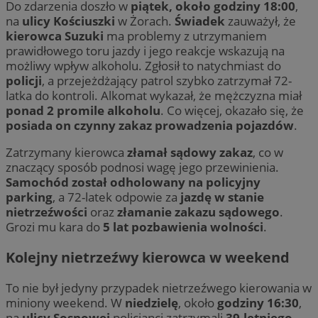
Do zdarzenia doszło w
piątek, około godziny 18:00
,
na
ulicy Kościuszki
w Żorach.
Świadek
zauważył, że
kierowca Suzuki
ma problemy z utrzymaniem
prawidłowego toru jazdy i jego reakcje wskazują na
możliwy wpływ alkoholu. Zgłosił to natychmiast do
policji
, a przejeżdżający patrol szybko zatrzymał 72-
latka do kontroli. Alkomat wykazał, że mężczyzna miał
ponad 2 promile alkoholu
. Co więcej, okazało się, że
posiada on czynny zakaz prowadzenia pojazdów
.
Zatrzymany kierowca
złamał sądowy zakaz
, co w
znaczący sposób podnosi wagę jego przewinienia.
Samochód został odholowany na policyjny
parking
, a 72-latek odpowie za
jazdę w stanie
nietrzeźwości
oraz
złamanie zakazu sądowego
.
Grozi mu kara do
5 lat pozbawienia wolności
.
Kolejny nietrzeźwy kierowca w weekend
To nie był jedyny przypadek nietrzeźwego kierowania w
miniony weekend. W
niedzielę
, około
godziny 16:30
,
na
ulicy Sosnowej
policjanci zatrzymali
39-letniego