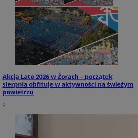
Akcja Lato 2026 w Żorach – początek
sierpnia obfituje w aktywności na świeżym
powietrzu
6