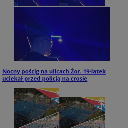
Nocny pościg na ulicach Żor. 19-latek
uciekał przed policją na crosie