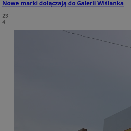
Nowe marki dołączają do Galerii Wiślanka
23
4