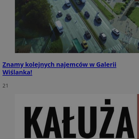
Znamy kolejnych najemców w Galerii
Wiślanka!
21