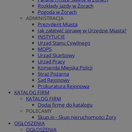
Rozkłady jazdy w Żorach
Pogoda w Żorach
ADMINISTRACJA
Prezydent Miasta
Jak załatwić sprawę w Urzędzie Miasta?
INSTYTUCJE
Urząd Stanu Cywilnego
MOPS
Urząd Skarbowy
Urząd Pracy
Komenda Miejska Policji
Straż Pożarna
Sąd Rejonowy
Prokuratura Rejonowa
KATALOG FIRM
KATALOG FIRM
Dodaj firmę do katalogu
POLECAMY
Skup.io - Skup nieruchomości Żory
OGŁOSZENIA
OGŁOSZENIA