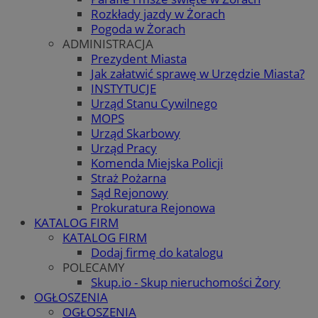
Rozkłady jazdy w Żorach
Pogoda w Żorach
ADMINISTRACJA
Prezydent Miasta
Jak załatwić sprawę w Urzędzie Miasta?
INSTYTUCJE
Urząd Stanu Cywilnego
MOPS
Urząd Skarbowy
Urząd Pracy
Komenda Miejska Policji
Straż Pożarna
Sąd Rejonowy
Prokuratura Rejonowa
KATALOG FIRM
KATALOG FIRM
Dodaj firmę do katalogu
POLECAMY
Skup.io - Skup nieruchomości Żory
OGŁOSZENIA
OGŁOSZENIA