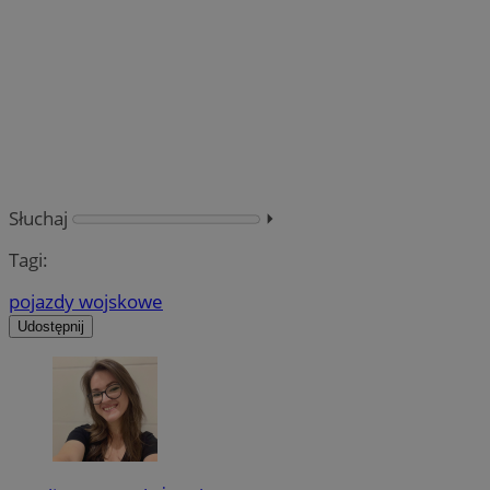
Słuchaj
⏵︎
Tagi:
pojazdy wojskowe
Udostępnij