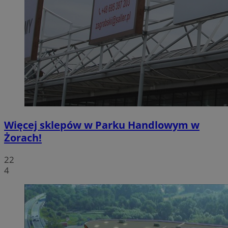
Więcej sklepów w Parku Handlowym w
Żorach!
22
4