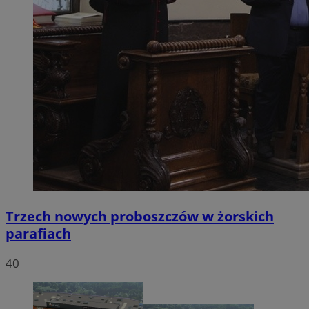
Trzech nowych proboszczów w żorskich
parafiach
40