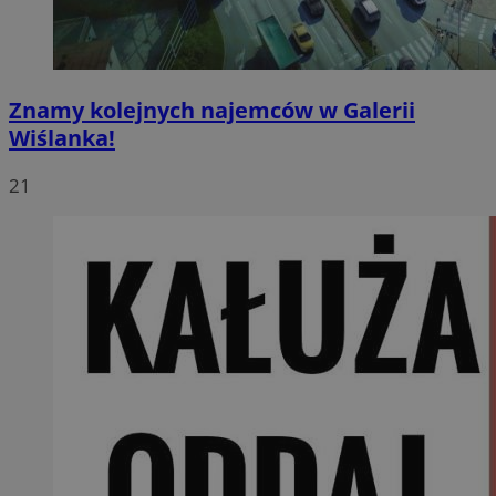
Znamy kolejnych najemców w Galerii
Wiślanka!
21