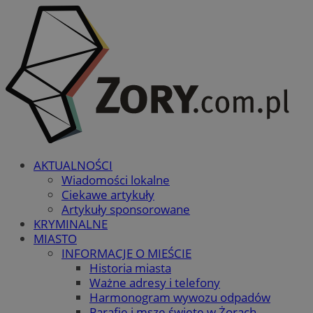
AKTUALNOŚCI
Wiadomości lokalne
Ciekawe artykuły
Artykuły sponsorowane
KRYMINALNE
MIASTO
INFORMACJE O MIEŚCIE
Historia miasta
Ważne adresy i telefony
Harmonogram wywozu odpadów
Parafie i msze święte w Żorach