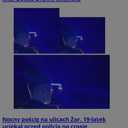
Nocny pościg na ulicach Żor. 19-latek
uciekał przed policją na crosie