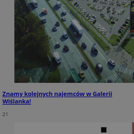
Znamy kolejnych najemców w Galerii
Wiślanka!
21