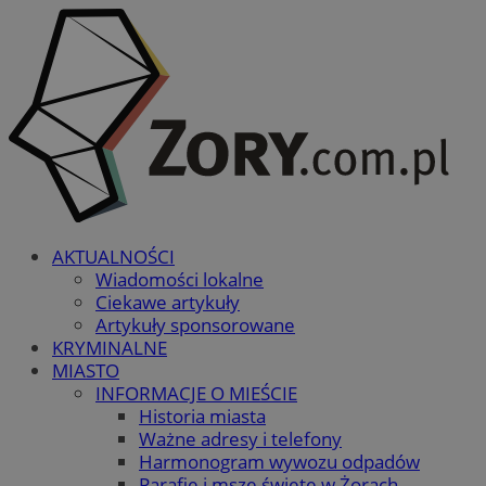
AKTUALNOŚCI
Wiadomości lokalne
Ciekawe artykuły
Artykuły sponsorowane
KRYMINALNE
MIASTO
INFORMACJE O MIEŚCIE
Historia miasta
Ważne adresy i telefony
Harmonogram wywozu odpadów
Parafie i msze święte w Żorach