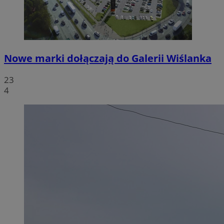
Nowe marki dołączają do Galerii Wiślanka
23
4