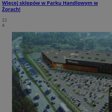
Więcej sklepów w Parku Handlowym w
Żorach!
22
4