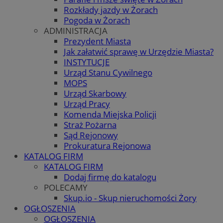
Rozkłady jazdy w Żorach
Pogoda w Żorach
ADMINISTRACJA
Prezydent Miasta
Jak załatwić sprawę w Urzędzie Miasta?
INSTYTUCJE
Urząd Stanu Cywilnego
MOPS
Urząd Skarbowy
Urząd Pracy
Komenda Miejska Policji
Straż Pożarna
Sąd Rejonowy
Prokuratura Rejonowa
KATALOG FIRM
KATALOG FIRM
Dodaj firmę do katalogu
POLECAMY
Skup.io - Skup nieruchomości Żory
OGŁOSZENIA
OGŁOSZENIA