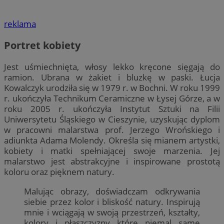
reklama
Portret kobiety
Jest uśmiechnięta, włosy lekko kręcone sięgają do
ramion. Ubrana w żakiet i bluzkę w paski. Łucja
Kowalczyk urodziła się w 1979 r. w Bochni. W roku 1999
r. ukończyła Technikum Ceramiczne w Łysej Górze, a w
roku 2005 r. ukończyła Instytut Sztuki na Filii
Uniwersytetu Śląskiego w Cieszynie, uzyskując dyplom
w pracowni malarstwa prof. Jerzego Wrońskiego i
adiunkta Adama Molendy. Określa się mianem artystki,
kobiety i matki spełniającej swoje marzenia. Jej
malarstwo jest abstrakcyjne i inspirowane prostotą
koloru oraz pięknem natury.
Malując obrazy, doświadczam odkrywania
siebie przez kolor i bliskość natury. Inspirują
mnie i wciągają w swoją przestrzeń, kształty,
kolory i płaszczyzny które niemal same