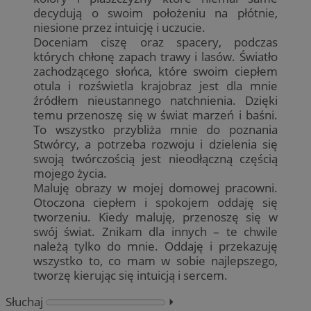
decydują o swoim położeniu na płótnie,
niesione przez intuicję i uczucie.
Doceniam ciszę oraz spacery, podczas
których chłonę zapach trawy i lasów. Światło
zachodzącego słońca, które swoim ciepłem
otula i rozświetla krajobraz jest dla mnie
źródłem nieustannego natchnienia. Dzięki
temu przenoszę się w świat marzeń i baśni.
To wszystko przybliża mnie do poznania
Stwórcy, a potrzeba rozwoju i dzielenia się
swoją twórczością jest nieodłączną częścią
mojego życia.
Maluję obrazy w mojej domowej pracowni.
Otoczona ciepłem i spokojem oddaję się
tworzeniu. Kiedy maluję, przenoszę się w
swój świat. Znikam dla innych – te chwile
należą tylko do mnie. Oddaję i przekazuję
wszystko to, co mam w sobie najlepszego,
tworzę kierując się intuicją i sercem.
Słuchaj
⏵︎