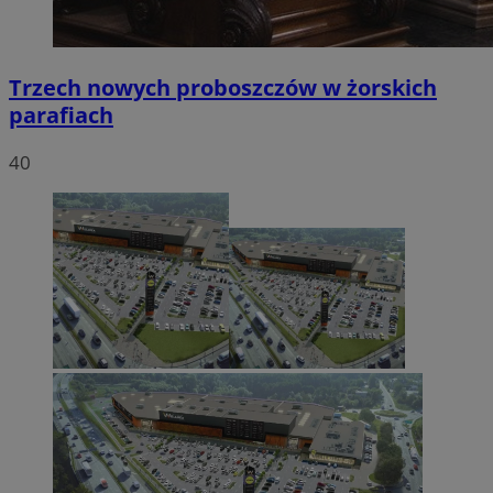
Trzech nowych proboszczów w żorskich
parafiach
40