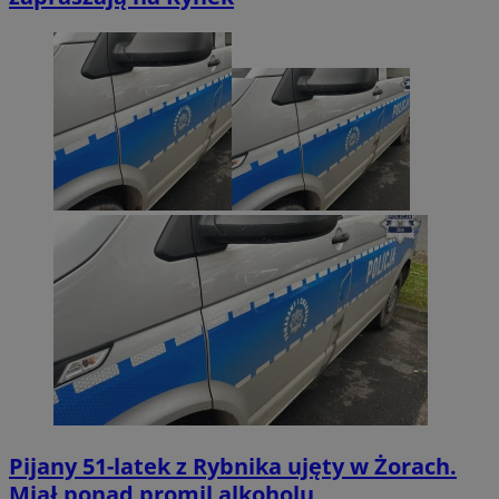
Pijany 51-latek z Rybnika ujęty w Żorach.
Miał ponad promil alkoholu