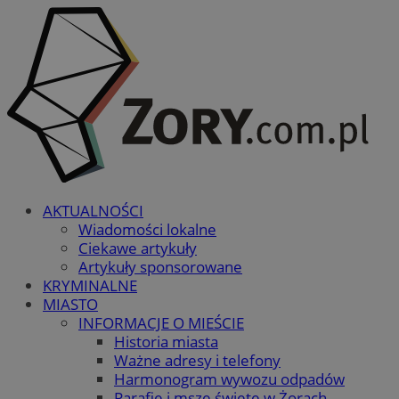
AKTUALNOŚCI
Wiadomości lokalne
Ciekawe artykuły
Artykuły sponsorowane
KRYMINALNE
MIASTO
INFORMACJE O MIEŚCIE
Historia miasta
Ważne adresy i telefony
Harmonogram wywozu odpadów
Parafie i msze święte w Żorach