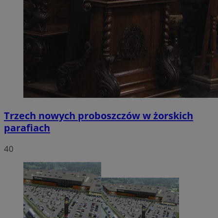
Trzech nowych proboszczów w żorskich
parafiach
40