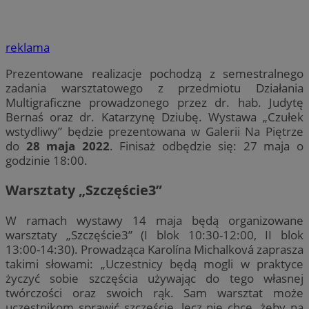
reklama
Prezentowane realizacje pochodzą z semestralnego
zadania warsztatowego z przedmiotu Działania
Multigraficzne prowadzonego przez dr. hab. Judytę
Bernaś oraz dr. Katarzynę Dziubę. Wystawa „Czułek
wstydliwy” będzie prezentowana w Galerii Na Piętrze
do
28 maja 2022
. Finisaż odbędzie się: 27 maja o
godzinie 18:00.
Warsztaty „Szczęście3”
W ramach wystawy 14 maja będą organizowane
warsztaty „Szczęście3” (I blok 10:30-12:00, II blok
13:00-14:30). Prowadząca Karolína Michalková zaprasza
takimi słowami: „Uczestnicy będą mogli w praktyce
życzyć sobie szczęścia używając do tego własnej
twórczości oraz swoich rąk. Sam warsztat może
uczestnikom sprawić szczęście, lecz nie chcę, żeby na