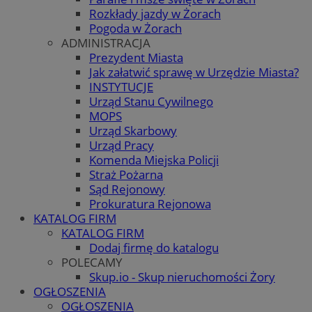
Rozkłady jazdy w Żorach
Pogoda w Żorach
ADMINISTRACJA
Prezydent Miasta
Jak załatwić sprawę w Urzędzie Miasta?
INSTYTUCJE
Urząd Stanu Cywilnego
MOPS
Urząd Skarbowy
Urząd Pracy
Komenda Miejska Policji
Straż Pożarna
Sąd Rejonowy
Prokuratura Rejonowa
KATALOG FIRM
KATALOG FIRM
Dodaj firmę do katalogu
POLECAMY
Skup.io - Skup nieruchomości Żory
OGŁOSZENIA
OGŁOSZENIA