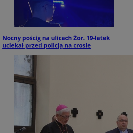
Nocny pościg na ulicach Żor. 19-latek
uciekał przed policją na crosie