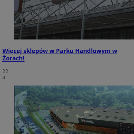
Więcej sklepów w Parku Handlowym w
Żorach!
22
4