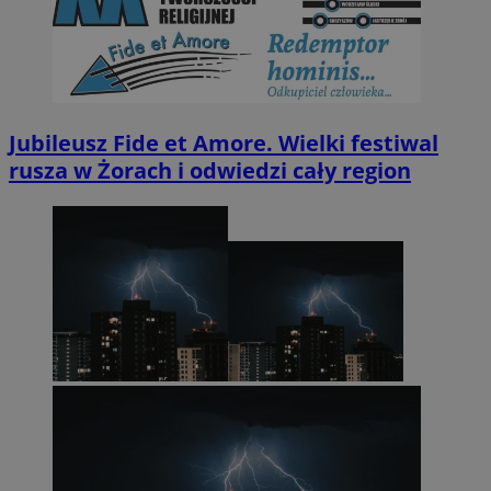
Jubileusz Fide et Amore. Wielki festiwal
rusza w Żorach i odwiedzi cały region