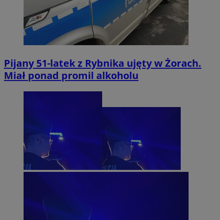
Pijany 51-latek z Rybnika ujęty w Żorach.
Miał ponad promil alkoholu