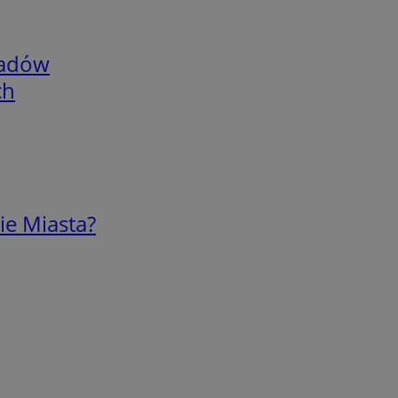
adów
ch
ie Miasta?