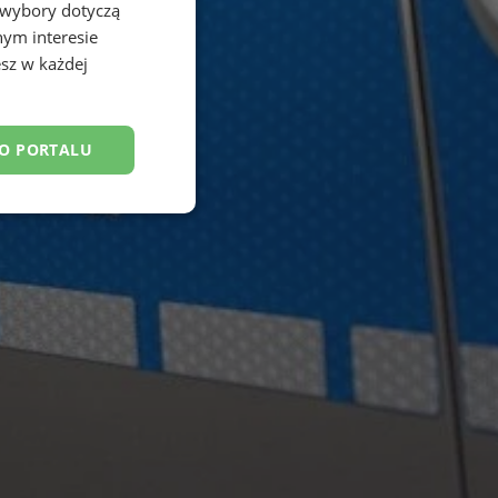
 wybory dotyczą
nym interesie
sz w każdej
DO PORTALU
esklasyfikowane
ane
owanie użytkownika i
j.