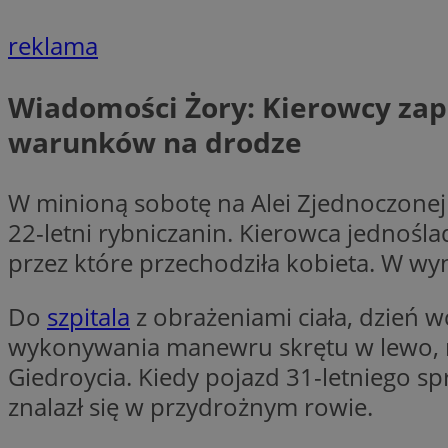
reklama
li_gc
Wiadomości Żory: Kierowcy zap
CookieScriptConse
warunków na drodze
W minioną sobotę na Alei Zjednoczonej 
22-letni rybniczanin. Kierowca jednośla
Nazwa
przez które przechodziła kobieta. W wyn
Nazwa
Nazwa
gid_CAESEEbgrCsX
_ga_L2744325BY
Do
szpitala
z obrażeniami ciała, dzień wc
__mguid_
tt_viewer
wykonywania manewru skrętu w lewo, nie
_ga
Giedroycia. Kiedy pojazd 31-letniego s
DSID
znalazł się w przydrożnym rowie.
ADKUID