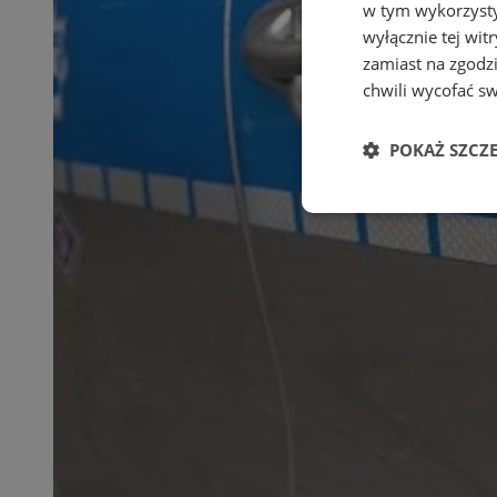
w tym wykorzysty
wyłącznie tej wi
zamiast na zgodz
chwili wycofać s
POKAŻ SZCZ
Niezbędne
Ni
Niezbędne pliki cook
zarządzanie kontem. 
Nazwa