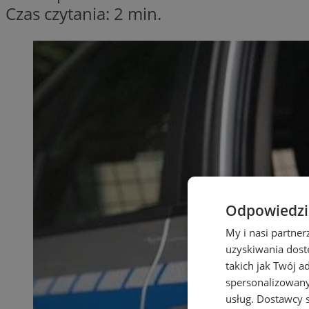
Czas czytania: 2 min.
Odpowiedzia
My i nasi partne
uzyskiwania dost
takich jak Twój a
spersonalizowanyc
usług.
Dostawcy s