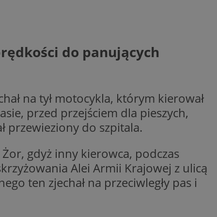
woich preferencji,
 z regulacjami
y gościa na
nych celów
rędkości do panujących
rzez usługę Cookie-
preferencji
 na pliki cookie.
ookie Cookie-
chał na tył motocykla, którym kierował
asie, przed przejściem dla pieszych,
ł przewieziony do szpitala.
lytics do
z Żor, gdyż inny kierowca, podczas
ookie jest używany
iewer”, aby pomóc
acznej identyfikacji
e widzisz w naszych
rzyżowania Alei Armii Krajowej z ulicą
dostępu do strony
Analytics - co
ej, aby śledzić
anej usługi
go ten zjechał na przeciwległy pas i
e użytkowników i
rozróżniania
 konkretnej
. Pomaga w
e losowo
zyfrowany /
ta. Jest on
izowanych
nie i służy do
eń użytkowników i
 sesji i kampanii
ry identyfikuje
iu korzystania z