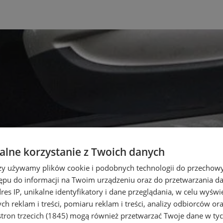
lne korzystanie z Twoich danych
rzy używamy plików cookie i podobnych technologii do przechow
ępu do informacji na Twoim urządzeniu oraz do przetwarzania 
dres IP, unikalne identyfikatory i dane przeglądania, w celu wyświ
h reklam i treści, pomiaru reklam i treści, analizy odbiorców or
tron trzecich (1845)
mogą również przetwarzać Twoje dane w tych