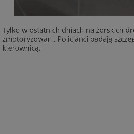
SessID
QeSessID
MvSessID
Tylko w ostatnich dniach na żorskich d
__cf_bm
zmotoryzowani. Policjanci badają szcze
kierownicą.
suid
INGRESSCOOKIE
euds
VISITOR_PRIVACY_