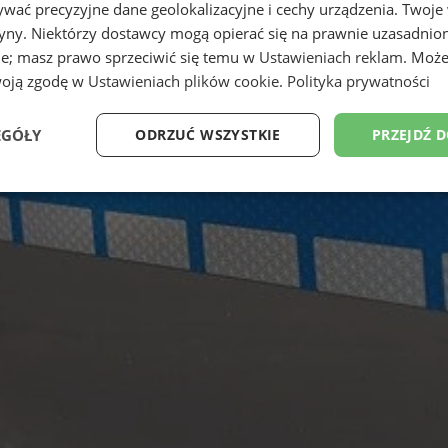
wać precyzyjne dane geolokalizacyjne i cechy urządzenia. Twoje
tryny. Niektórzy dostawcy mogą opierać się na prawnie uzasadnio
ie; masz prawo sprzeciwić się temu w
Ustawieniach reklam
. Może
woją zgodę w
Ustawieniach plików cookie
.
Polityka prywatności
EGÓŁY
ODRZUĆ WSZYSTKIE
PRZEJDŹ 
Wydajność
Targetowanie
Funkcjonalność
Ni
ezbędne
Wydajność
Targetowanie
Funkcjonalność
Niesklasyfikow
ie umożliwiają korzystanie z podstawowych funkcji strony internetowej, takich jak log
Bez niezbędnych plików cookie nie można prawidłowo korzystać ze strony internetowe
Okres
Provider
/
Domena
Opis
przechowywania