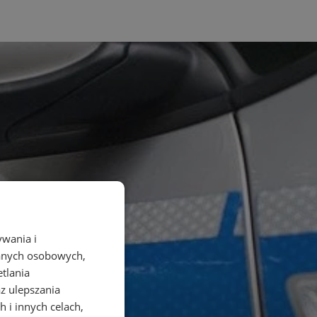
ywania i
danych osobowych,
etlania
az ulepszania
 i innych celach,