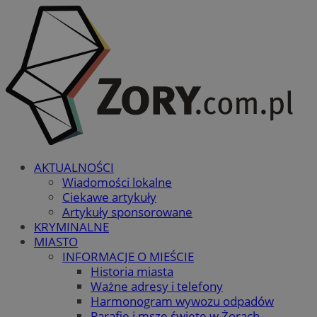
AKTUALNOŚCI
Wiadomości lokalne
Ciekawe artykuły
Artykuły sponsorowane
KRYMINALNE
MIASTO
INFORMACJE O MIEŚCIE
Historia miasta
Ważne adresy i telefony
Harmonogram wywozu odpadów
Parafie i msze święte w Żorach