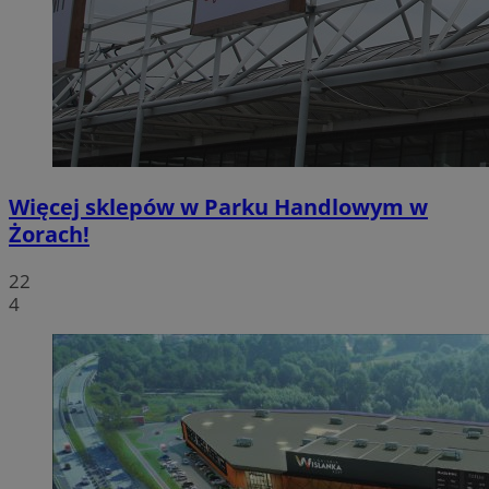
Więcej sklepów w Parku Handlowym w
Żorach!
22
4