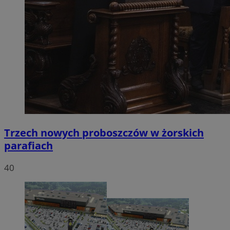
Trzech nowych proboszczów w żorskich
parafiach
40