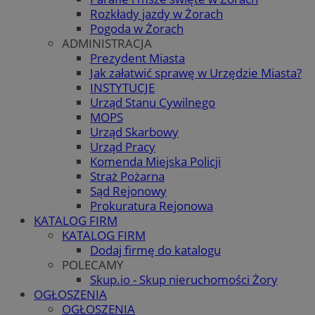
Rozkłady jazdy w Żorach
Pogoda w Żorach
ADMINISTRACJA
Prezydent Miasta
Jak załatwić sprawę w Urzędzie Miasta?
INSTYTUCJE
Urząd Stanu Cywilnego
MOPS
Urząd Skarbowy
Urząd Pracy
Komenda Miejska Policji
Straż Pożarna
Sąd Rejonowy
Prokuratura Rejonowa
KATALOG FIRM
KATALOG FIRM
Dodaj firmę do katalogu
POLECAMY
Skup.io - Skup nieruchomości Żory
OGŁOSZENIA
OGŁOSZENIA