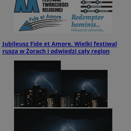
Jubileusz Fide et Amore. Wielki festiwal
rusza w Żorach i odwiedzi cały region