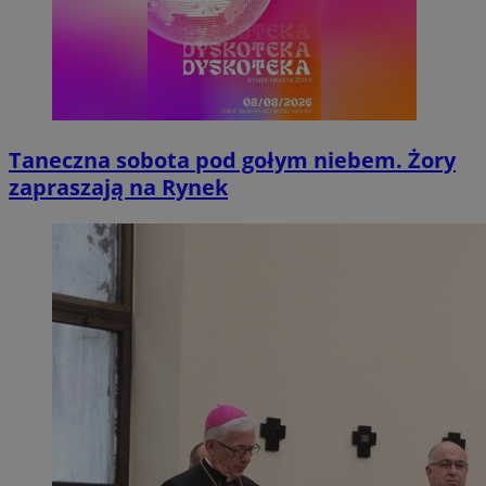
Taneczna sobota pod gołym niebem. Żory
zapraszają na Rynek