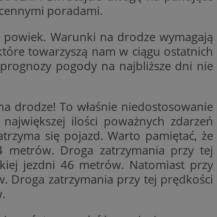
woich preferencji,
, cennymi poradami.
 z regulacjami
 z powiek. Warunki na drodze wymagają
y gościa na
nych celów
 które towarzyszą nam w ciągu ostatnich
 prognozy pogody na najbliższe dni nie
rzez usługę Cookie-
preferencji
 na pliki cookie.
ookie Cookie-
a drodze! To właśnie niedostosowanie
ajwiększej ilości poważnych zdarzeń
atrzyma się pojazd. Warto pamiętać, że
 metrów. Droga zatrzymania przy tej
lytics do
ookie jest używany
iewer”, aby pomóc
kiej jezdni 46 metrów. Natomiast przy
acznej identyfikacji
e widzisz w naszych
dostępu do strony
Analytics - co
ej, aby śledzić
 Droga zatrzymania przy tej prędkości
anej usługi
e użytkowników i
rozróżniania
 konkretnej
. Pomaga w
e losowo
.
zyfrowany /
ta. Jest on
izowanych
nie i służy do
eń użytkowników i
 sesji i kampanii
ry identyfikuje
iu korzystania z