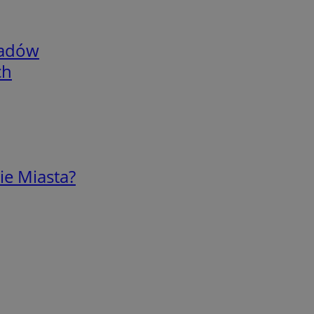
adów
ch
ie Miasta?