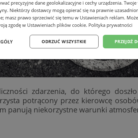
wać precyzyjne dane geolokalizacyjne i cechy urządzenia. Twoje
tryny. Niektórzy dostawcy mogą opierać się na prawnie uzasadnio
ie; masz prawo sprzeciwić się temu w
Ustawieniach reklam
. Może
woją zgodę w
Ustawieniach plików cookie
.
Polityka prywatności
EGÓŁY
ODRZUĆ WSZYSTKIE
PRZEJDŹ 
Wydajność
Targetowanie
Funkcjonalność
Ni
oliczności zdarzenia, do którego doszł
werzysta potrącony przez kierowcę osobów
ezbędne
Wydajność
Targetowanie
Funkcjonalność
Niesklasyfikow
nem panują niekorzystne warunki atmosfe
ie umożliwiają korzystanie z podstawowych funkcji strony internetowej, takich jak log
Bez niezbędnych plików cookie nie można prawidłowo korzystać ze strony internetowe
Okres
Provider
/
Domena
Opis
przechowywania