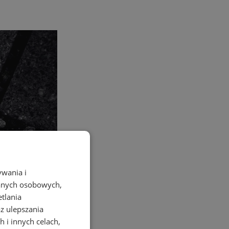
ywania i
danych osobowych,
etlania
az ulepszania
 i innych celach,