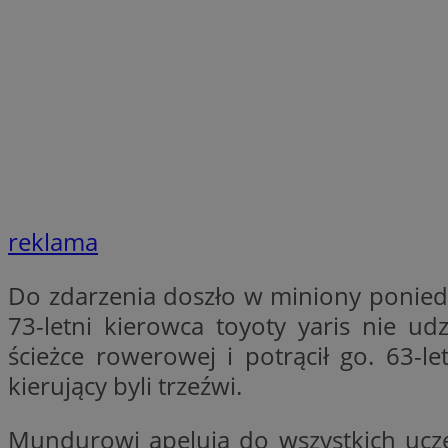
SessID
QeSessID
MvSessID
__cf_bm
suid
reklama
INGRESSCOOKIE
Do zdarzenia doszło w miniony poniedzi
euds
73-letni kierowca toyoty yaris nie u
ścieżce rowerowej i potrącił go. 63-le
VISITOR_PRIVACY_
kierujący byli trzeźwi.
Mundurowi apelują do wszystkich ucze