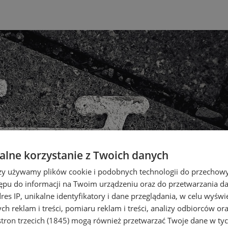
lne korzystanie z Twoich danych
rzy używamy plików cookie i podobnych technologii do przechow
ępu do informacji na Twoim urządzeniu oraz do przetwarzania 
dres IP, unikalne identyfikatory i dane przeglądania, w celu wyświ
h reklam i treści, pomiaru reklam i treści, analizy odbiorców or
tron trzecich (1845)
mogą również przetwarzać Twoje dane w tych