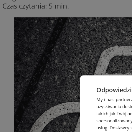
Czas czytania: 5 min.
Odpowiedzia
My i nasi partne
uzyskiwania dost
takich jak Twój a
spersonalizowanyc
usług.
Dostawcy s