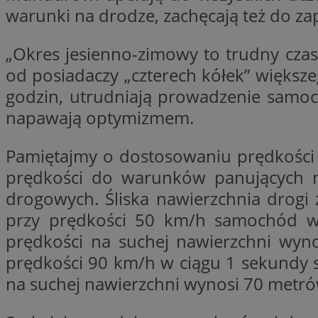
warunki na drodze, zachęcają też do za
„Okres jesienno-zimowy to trudny cza
li_gc
od posiadaczy „czterech kółek” większe
godzin, utrudniają prowadzenie samoch
CookieScriptConse
napawają optymizmem.
Pamiętajmy o dostosowaniu prędkości
prędkości do warunków panujących n
Nazwa
Nazwa
drogowych. Śliska nawierzchnia drogi 
Nazwa
gid_CAESEEbgrCsX
przy prędkości 50 km/h samochód w 
_ga_L2744325BY
__mguid_
tt_viewer
prędkości na suchej nawierzchni wyno
_ga
prędkości 90 km/h w ciągu 1 sekundy 
DSID
na suchej nawierzchni wynosi 70 metrów
ADKUID