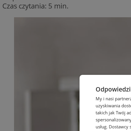
Czas czytania: 5 min.
Odpowiedzia
My i nasi partne
uzyskiwania dost
takich jak Twój a
spersonalizowanyc
usług.
Dostawcy s