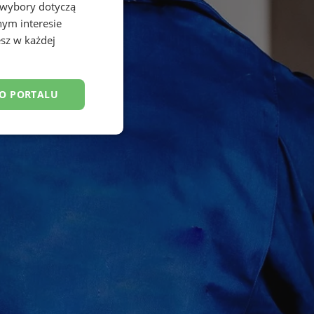
 wybory dotyczą
nym interesie
sz w każdej
DO PORTALU
esklasyfikowane
ane
owanie użytkownika i
j.