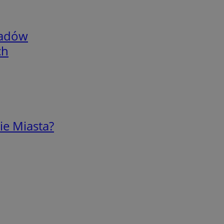
adów
ch
ie Miasta?