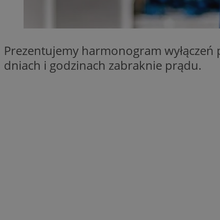
SessID
QeSessID
MvSessID
Prezentujemy harmonogram wyłączeń pr
__cf_bm
dniach i godzinach zabraknie prądu.
suid
INGRESSCOOKIE
euds
VISITOR_PRIVACY_