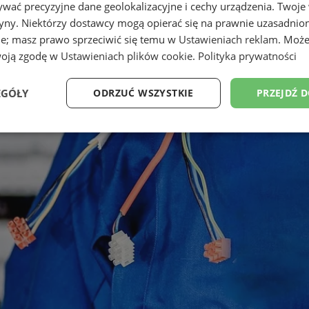
wać precyzyjne dane geolokalizacyjne i cechy urządzenia. Twoje
tryny. Niektórzy dostawcy mogą opierać się na prawnie uzasadnio
ie; masz prawo sprzeciwić się temu w
Ustawieniach reklam
. Może
woją zgodę w
Ustawieniach plików cookie
.
Polityka prywatności
EGÓŁY
ODRZUĆ WSZYSTKIE
PRZEJDŹ 
Wydajność
Targetowanie
Funkcjonalność
Ni
ezbędne
Wydajność
Targetowanie
Funkcjonalność
Niesklasyfikow
ie umożliwiają korzystanie z podstawowych funkcji strony internetowej, takich jak log
Bez niezbędnych plików cookie nie można prawidłowo korzystać ze strony internetowe
Okres
Provider
/
Domena
Opis
przechowywania