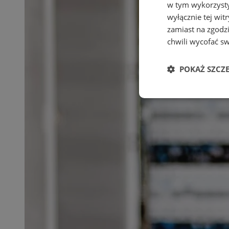
w tym wykorzysty
wyłącznie tej wi
zamiast na zgodz
chwili wycofać s
POKAŻ SZCZ
Niezbędne
Ni
Niezbędne pliki cook
zarządzanie kontem. 
Nazwa