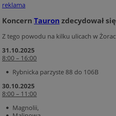
reklama
Koncern
Tauron
zdecydował się
li_gc
CookieScriptConse
Z tego powodu na kilku ulicach w Żorach
31.10.2025
8:00 – 16:00
Nazwa
Nazwa
Rybnicka parzyste 88 do 106B
Nazwa
gid_CAESEEbgrCsX
_ga_L2744325BY
__mguid_
tt_viewer
30.10.2025
_ga
8:00 – 11:00
DSID
Magnolii,
ADKUID
Malinowa,