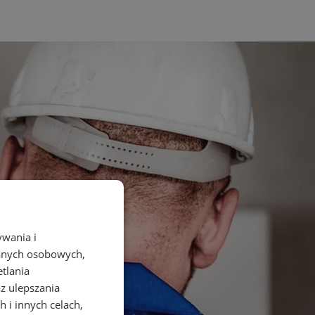
ywania i
danych osobowych,
etlania
az ulepszania
 i innych celach,