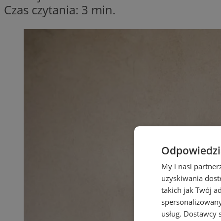
Czas czytania: 3 min.
Odpowiedzia
My i nasi partne
uzyskiwania dost
takich jak Twój a
spersonalizowanyc
usług.
Dostawcy s