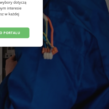
 wybory dotyczą
nym interesie
sz w każdej
DO PORTALU
esklasyfikowane
ane
owanie użytkownika i
j.