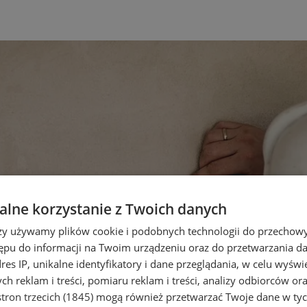
lne korzystanie z Twoich danych
rzy używamy plików cookie i podobnych technologii do przechow
ępu do informacji na Twoim urządzeniu oraz do przetwarzania 
dres IP, unikalne identyfikatory i dane przeglądania, w celu wyświ
h reklam i treści, pomiaru reklam i treści, analizy odbiorców or
tron trzecich (1845)
mogą również przetwarzać Twoje dane w tych