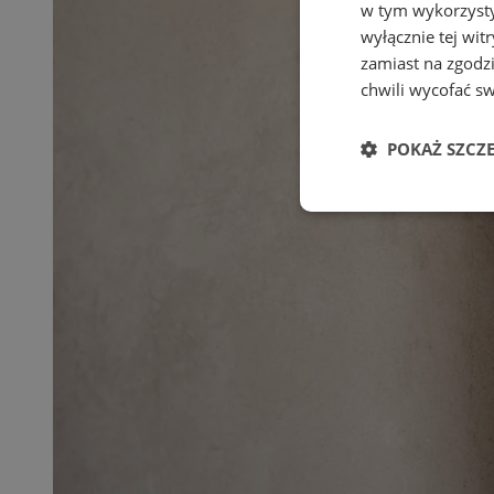
w tym wykorzysty
wyłącznie tej wi
zamiast na zgodz
chwili wycofać s
POKAŻ SZCZ
Niezbędne
Ni
Niezbędne pliki cook
zarządzanie kontem. 
Nazwa