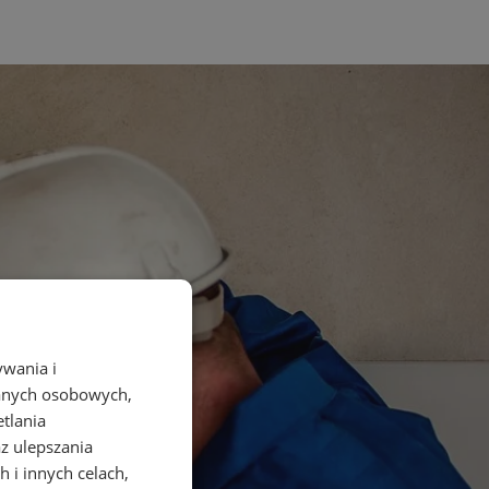
ywania i
danych osobowych,
etlania
az ulepszania
 i innych celach,