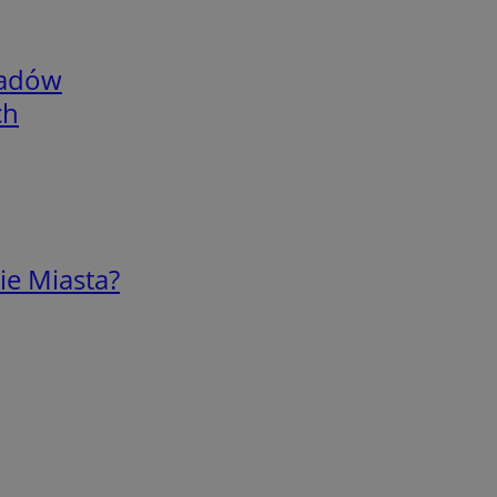
adów
ch
ie Miasta?