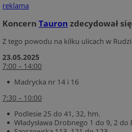
reklama
Koncern
Tauron
zdecydował się
li_gc
CookieScriptConse
Z tego powodu na kilku ulicach w Rudzie 
23.05.2025
7:00 – 14:00
Nazwa
Nazwa
Madrycka nr 14 i 16
Nazwa
gid_CAESEEbgrCsX
_ga_L2744325BY
__mguid_
tt_viewer
7:30 – 10:00
_ga
Podlesie 25 do 41, 32, hm.
DSID
Władysława Drobnego 1 do 9, 2 do 
ADKUID
Szoszowska 113, 121 do 123,