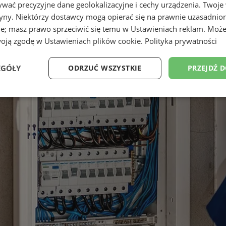
wać precyzyjne dane geolokalizacyjne i cechy urządzenia. Twoje
tryny. Niektórzy dostawcy mogą opierać się na prawnie uzasadnio
ie; masz prawo sprzeciwić się temu w
Ustawieniach reklam
. Może
woją zgodę w
Ustawieniach plików cookie
.
Polityka prywatności
EGÓŁY
ODRZUĆ WSZYSTKIE
PRZEJDŹ 
Wydajność
Targetowanie
Funkcjonalność
Ni
ezbędne
Wydajność
Targetowanie
Funkcjonalność
Niesklasyfikow
ie umożliwiają korzystanie z podstawowych funkcji strony internetowej, takich jak log
Bez niezbędnych plików cookie nie można prawidłowo korzystać ze strony internetowe
Okres
Provider
/
Domena
Opis
przechowywania