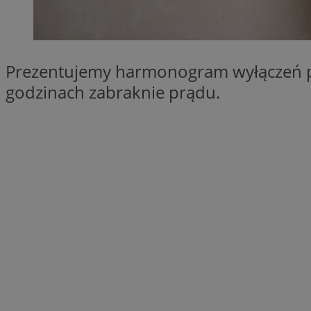
SessID
QeSessID
MvSessID
Prezentujemy harmonogram wyłączeń prą
__cf_bm
godzinach zabraknie prądu.
suid
INGRESSCOOKIE
euds
VISITOR_PRIVACY_