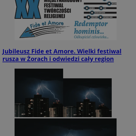
Jubileusz Fide et Amore. Wielki festiwal
rusza w Żorach i odwiedzi cały region