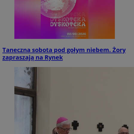
Taneczna sobota pod gołym niebem. Żory
zapraszają na Rynek