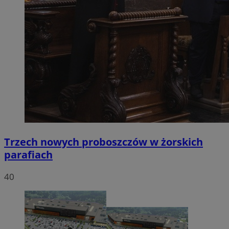
Trzech nowych proboszczów w żorskich
parafiach
40