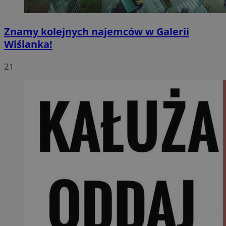
Znamy kolejnych najemców w Galerii
Wiślanka!
21