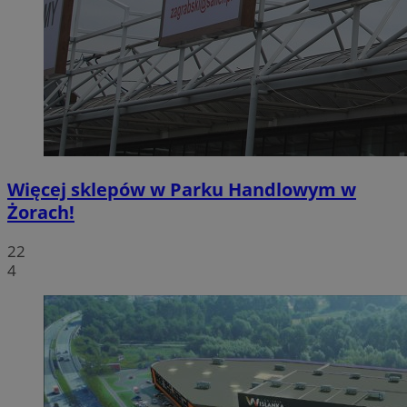
Więcej sklepów w Parku Handlowym w
Żorach!
22
4