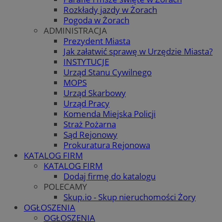
Rozkłady jazdy w Żorach
Pogoda w Żorach
ADMINISTRACJA
Prezydent Miasta
Jak załatwić sprawę w Urzędzie Miasta?
INSTYTUCJE
Urząd Stanu Cywilnego
MOPS
Urząd Skarbowy
Urząd Pracy
Komenda Miejska Policji
Straż Pożarna
Sąd Rejonowy
Prokuratura Rejonowa
KATALOG FIRM
KATALOG FIRM
Dodaj firmę do katalogu
POLECAMY
Skup.io - Skup nieruchomości Żory
OGŁOSZENIA
OGŁOSZENIA