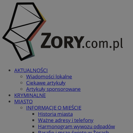
AKTUALNOŚCI
Wiadomości lokalne
Ciekawe artykuły
Artykuły sponsorowane
KRYMINALNE
MIASTO
INFORMACJE O MIEŚCIE
Historia miasta
Ważne adresy i telefony
Harmonogram wywozu odpadów
Parafie i msze święte w Żorach