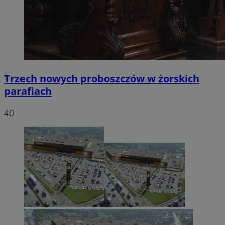
Trzech nowych proboszczów w żorskich
parafiach
40