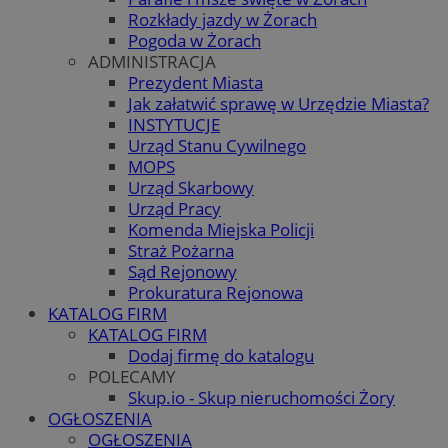
Rozkłady jazdy w Żorach
Pogoda w Żorach
ADMINISTRACJA
Prezydent Miasta
Jak załatwić sprawę w Urzędzie Miasta?
INSTYTUCJE
Urząd Stanu Cywilnego
MOPS
Urząd Skarbowy
Urząd Pracy
Komenda Miejska Policji
Straż Pożarna
Sąd Rejonowy
Prokuratura Rejonowa
KATALOG FIRM
KATALOG FIRM
Dodaj firmę do katalogu
POLECAMY
Skup.io - Skup nieruchomości Żory
OGŁOSZENIA
OGŁOSZENIA