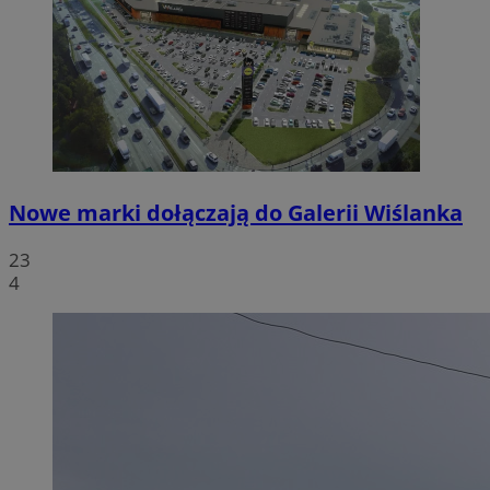
Nowe marki dołączają do Galerii Wiślanka
23
4