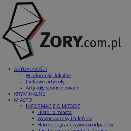
AKTUALNOŚCI
Wiadomości lokalne
Ciekawe artykuły
Artykuły sponsorowane
KRYMINALNE
MIASTO
INFORMACJE O MIEŚCIE
Historia miasta
Ważne adresy i telefony
Harmonogram wywozu odpadów
Parafie i msze święte w Żorach