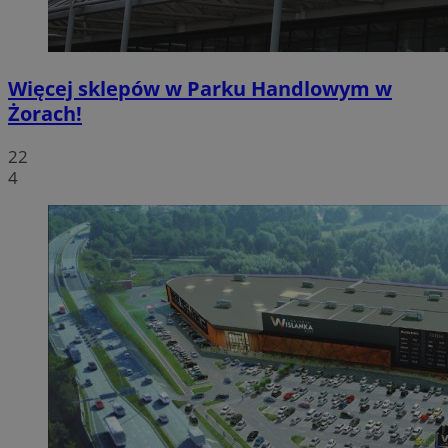
Więcej sklepów w Parku Handlowym w
Żorach!
22
4