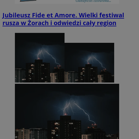
Jubileusz Fide et Amore. Wielki festiwal
rusza w Żorach i odwiedzi cały region